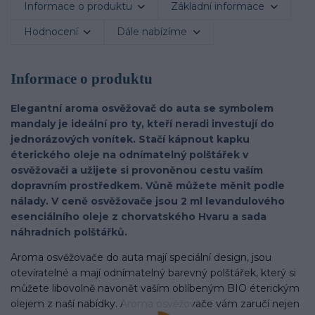
Informace o produktu
Základní informace
Hodnocení
Dále nabízíme
Informace o produktu
Elegantní aroma osvěžovač do auta se symbolem
mandaly je ideální pro ty, kteří neradi investují do
jednorázových vonítek. Stačí kápnout kapku
éterického oleje na odnímatelný polštářek v
osvěžovači a užijete si provoněnou cestu vaším
dopravním prostředkem. Vůně můžete měnit podle
nálady. V ceně osvěžovače jsou 2 ml
levandulového
esenciálního oleje z chorvatského Hvaru a sada
náhradních polštářků.
Aroma osvěžovače do auta mají speciální design, jsou
otevíratelné a mají odnímatelný barevný polštářek, který si
můžete libovolně navonět vaším oblíbeným BIO éterickým
olejem z naší nabídky. Aroma osvěžovače vám zaručí nejen