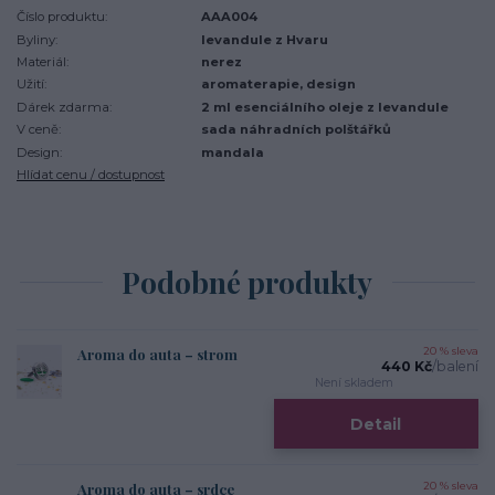
Číslo produktu:
AAA004
Byliny:
levandule z Hvaru
Materiál:
nerez
Užití:
aromaterapie, design
Dárek zdarma:
2 ml esenciálního oleje z levandule
V ceně:
sada náhradních polštářků
Design:
mandala
Hlídat cenu / dostupnost
Podobné produkty
Aroma do auta – strom
20 % sleva
440 Kč
/
balení
Není skladem
Detail
Aroma do auta – srdce
20 % sleva