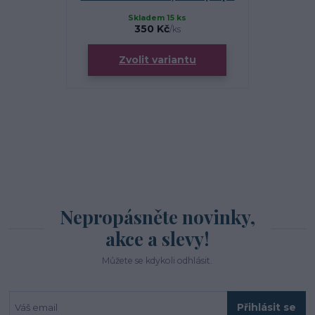
Skladem 15 ks
S
350 Kč
/
ks
Zvolit variantu
Zv
Nepropásněte novinky,
akce a slevy!
Můžete se kdykoli odhlásit.
Přihlásit se