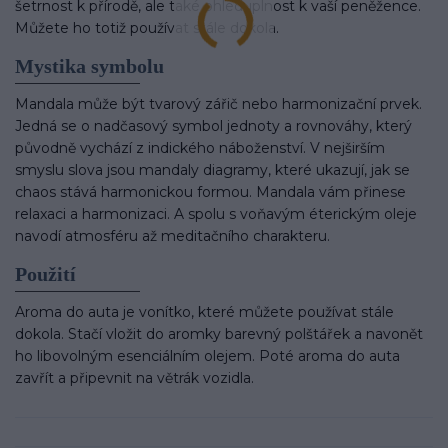
šetrnost k přírodě, ale také ohleduplnost k vaší peněžence.
Můžete ho totiž používat stále dokola.
Mystika symbolu
Mandala může být tvarový zářič nebo harmonizační prvek.
Jedná se o nadčasový symbol jednoty a rovnováhy, který
původně vychází z indického náboženství. V nejširším
smyslu slova jsou mandaly diagramy, které ukazují, jak se
chaos stává harmonickou formou. Mandala vám přinese
relaxaci a harmonizaci. A spolu s voňavým éterickým oleje
navodí atmosféru až meditačního charakteru.
Použití
Aroma do auta je vonítko, které můžete používat stále
dokola. Stačí vložit do aromky barevný polštářek a navonět
ho libovolným esenciálním olejem. Poté aroma do auta
zavřít a připevnit na větrák vozidla.