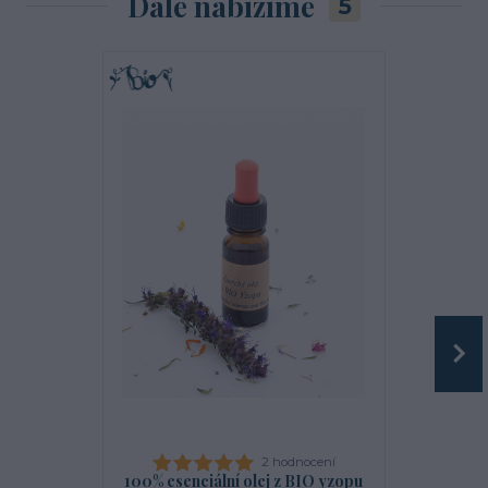
Dále nabízíme
5
2 hodnocení
100% esenciální olej z BIO yzopu
100% esenci