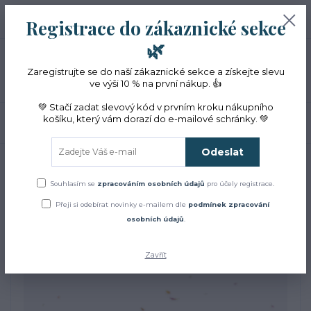
+420 774 353 572
0
ks
CZK
Registrace do zákaznické sekce
0 Kč
(Po-Pá, 10-16 hod.)
🌿
Menu
Zaregistrujte se do naší zákaznické sekce a získejte slevu
ve výši 10 % na první nákup. 👍
💚 Stačí zadat slevový kód v prvním kroku nákupního
košíku, který vám dorazí do e-mailové schránky. 💚
Hledat
Odeslat
Úvod
Aromaterapie
Aroma do auta – mandala
Aroma do auta – mandala
Souhlasím se
zpracováním osobních údajů
pro účely registrace.
Přeji si odebírat novinky e-mailem dle
podmínek zpracování
osobních údajů
.
Akce
Zavřít
TOP produkt