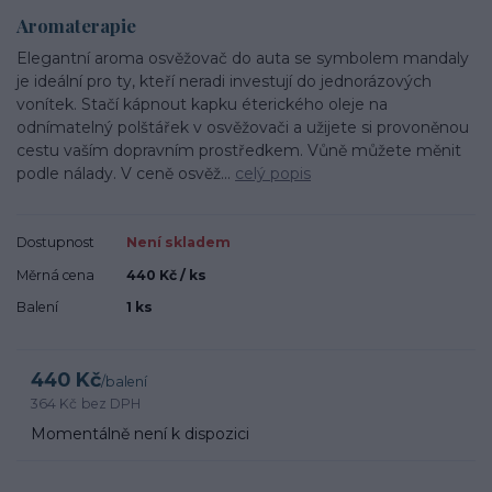
Aromaterapie
Elegantní aroma osvěžovač do auta se symbolem mandaly
je ideální pro ty, kteří neradi investují do jednorázových
vonítek. Stačí kápnout kapku éterického oleje na
odnímatelný polštářek v osvěžovači a užijete si provoněnou
cestu vaším dopravním prostředkem. Vůně můžete měnit
podle nálady. V ceně osvěž...
celý popis
Dostupnost
Není skladem
Měrná cena
440 Kč / ks
Balení
1 ks
440 Kč
/
balení
364 Kč
bez DPH
Momentálně není k dispozici