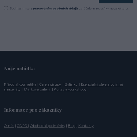
Souhlasím se
zpracováním osobních údajů
za účelem rozesílky newsletteru.
Naše nabídka
Přírodní kosmetika
|
Čaje a sirupy
|
Bylinky
|
Esenciální oleje a bylinné
maceráty
|
Dárková balení
|
Kurzy a workshopy
Informace pro zákazníky
O nás
|
GDPR
|
Obchodní podmínky
|
Blog
|
Kontakty