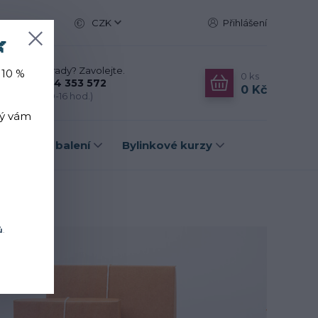
CZK
Přihlášení

Nevíte si rady? Zavolejte.
 10 %
0
ks
+420 774 353 572
0 Kč
(Po-Pá, 10-16 hod.)
rý vám
Dárková balení
Bylinkové kurzy
ů
.