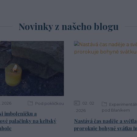
Novinky z našeho blogu
2026
02
02
Pod pokličkou
Experimentáln
pod Blaníkem
2026
si imbolcničku a
ové palačinky na keltský
Nastává čas naděje a světla
mbolc
prorokuje bohyně svátku I