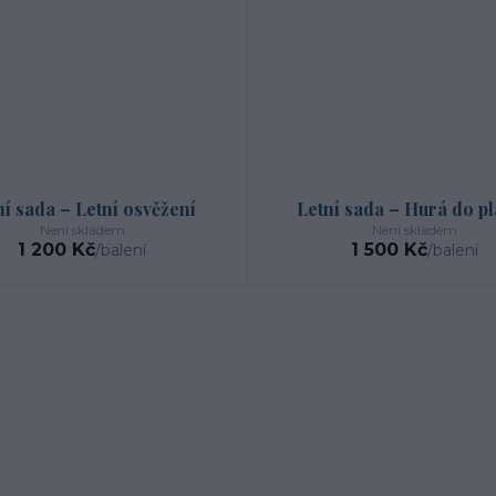
ní sada – Letní osvěžení
Letní sada – Hurá do p
Není skladem
Není skladem
1 200 Kč
1 500 Kč
/
balení
/
balení