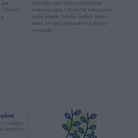
jara,
Maminky nám připomíná bylinka
e. Období
mateřídouška, o které tak krásně píše
 a
český básník Jaroslav Seifert. Nejen
básní, ale také vyprávěním o bylince
mateřído...
radost
éčí a malým
a detailech