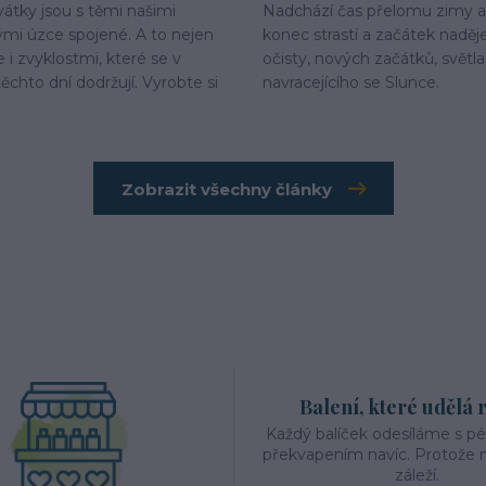
vátky jsou s těmi našimi
Nadchází čas přelomu zimy a 
mi úzce spojené. A to nejen
konec strastí a začátek naděj
ale i zvyklostmi, které se v
očisty, nových začátků, světla
ěchto dní dodržují. Vyrobte si
navracejícího se Slunce.
Zobrazit všechny články
Balení, které udělá 
Každý balíček odesíláme s p
překvapením navíc. Protože n
záleží.