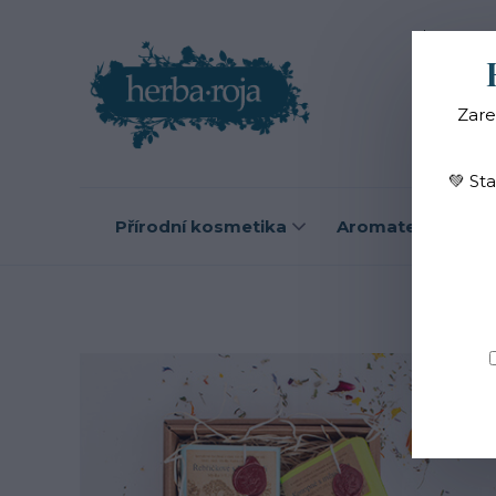
Blog
O
Zare
💚 St
Přírodní kosmetika
Aromaterapie