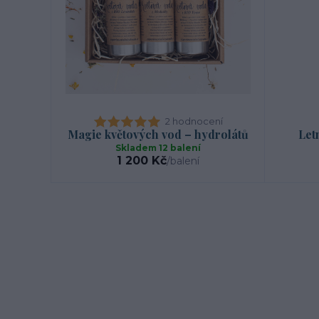
2 hodnocení
Magie květových vod – hydrolátů
Let
Skladem 12 balení
1 200 Kč
/
balení