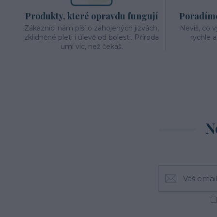
Produkty, které opravdu fungují
Poradíme 
Zákazníci nám píší o zahojených jizvách,
Nevíš, co 
zklidněné pleti i úlevě od bolesti. Příroda
rychle 
umí víc, než čekáš.
N