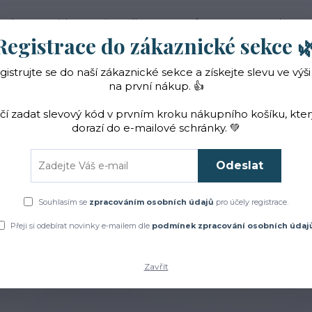
 nás
Novinky
Vše o nákupu
Reference
Kontakt
Registrace do zákaznické sekce 
gistrujte se do naší zákaznické sekce a získejte slevu ve výši
Hledat
na první nákup. 👍
ačí zadat slevový kód v prvním kroku nákupního košíku, kte
dorazí do e-mailové schránky. 💚
Čaje a sirupy
Bylinky
ZACHRAŇTE BYLINKY!
Odeslat
Úvod
Dárková balení
Letní balíčky
Souhlasím se
zpracováním osobních údajů
pro účely registrace.
Přeji si odebírat novinky e-mailem dle
podmínek zpracování osobních údaj
Zavřít