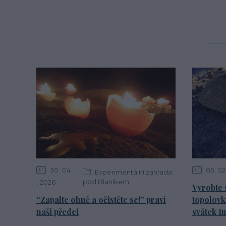
30
04
05
02
Experimentální zahrada
pod Blaníkem
2026
Vyrobte 
“Zapalte ohně a očistěte se!” praví
topolovk
naši předci
svátek I