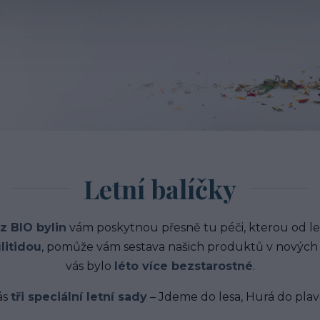
Letní balíčky
z BIO bylin
vám poskytnou přesně tu péči, kterou od le
litidou
, pomůže vám sestava našich produktů v nových le
vás bylo
léto více bezstarostné
.
ás
tři speciální letní sady
– Jdeme do lesa, Hurá do plav