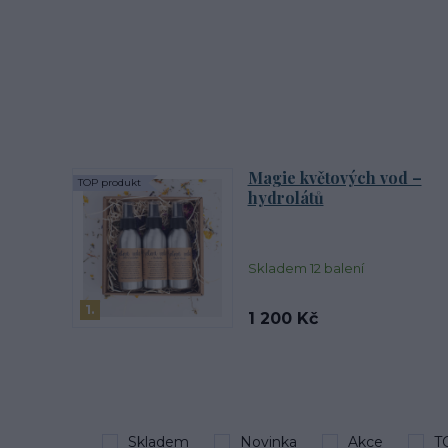
Magie květových vod –
TOP produkt
hydrolátů
Skladem 12 balení
1.
1 200 Kč
Skladem
Novinka
Akce
T