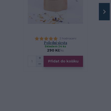
2 hodnocení
Polední siesta
Ma
Skladem 24 ks
S
290 Kč
/
ks
Přidat do košíku
Zv