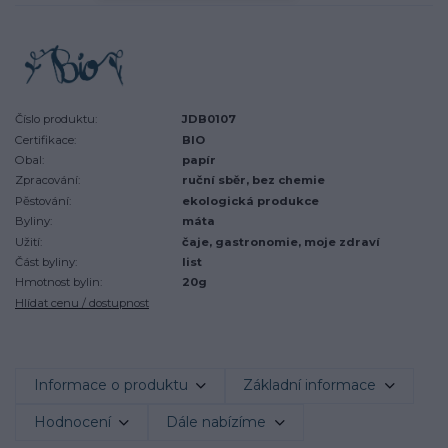
Číslo produktu:
JDB0107
Certifikace:
BIO
Obal:
papír
Zpracování:
ruční sběr, bez chemie
Pěstování:
ekologická produkce
Byliny:
máta
Užití:
čaje, gastronomie, moje zdraví
Část byliny:
list
Hmotnost bylin:
20g
Hlídat cenu / dostupnost
Informace o produktu
Základní informace
Hodnocení
Dále nabízíme