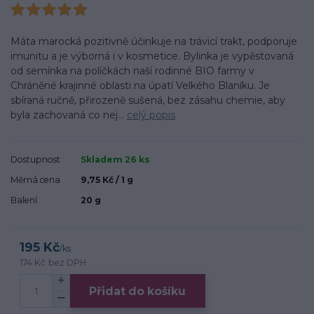
Máta marocká pozitivně účinkuje na trávicí trakt, podporuje
imunitu a je výborná i v kosmetice. Bylinka je vypěstovaná
od semínka na políčkách naší rodinné BIO farmy v
Chráněné krajinné oblasti na úpatí Velkého Blaníku. Je
sbíraná ručně, přirozeně sušená, bez zásahu chemie, aby
byla zachovaná co nej...
celý popis
Dostupnost
Skladem 26 ks
Měrná cena
9,75 Kč / 1 g
Balení
20 g
195 Kč
/
ks
174 Kč
bez DPH
Přidat do košíku