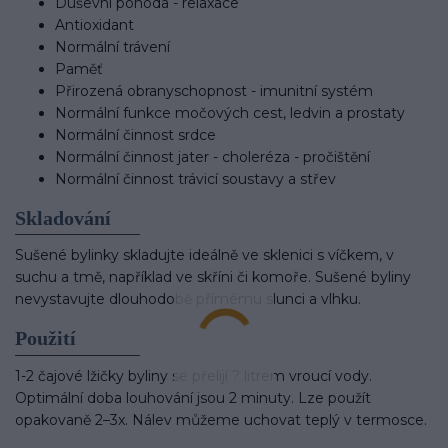
Duševní pohoda - relaxace
Antioxidant
Normální trávení
Paměť
Přirozená obranyschopnost - imunitní systém
Normální funkce močových cest, ledvin a prostaty
Normální činnost srdce
Normální činnost jater - choleréza - pročištění
Normální činnost trávicí soustavy a střev
Skladování
Sušené bylinky skladujte ideálně ve sklenici s víčkem, v
suchu a tmě, například ve skříni či komoře. Sušené byliny
nevystavujte dlouhodobě přímému slunci a vlhku.
Použití
1-2 čajové lžičky byliny se přelijí ? litrem vroucí vody.
Optimální doba louhování jsou 2 minuty. Lze použít
opakovaně 2–3x. Nálev můžeme uchovat teplý v termosce.