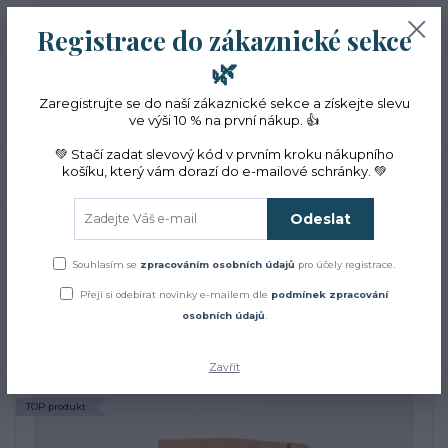
+420 774 353 572
0
ks
CZK
Registrace do zákaznické sekce
0 Kč
(Po-Pá, 10-16 hod.)
🌿
Menu
Zaregistrujte se do naší zákaznické sekce a získejte slevu
ve výši 10 % na první nákup. 👍
💚 Stačí zadat slevový kód v prvním kroku nákupního
košíku, který vám dorazí do e-mailové schránky. 💚
Hledat
Odeslat
Úvod
Bylinky
BIO máta marocká sušený list
BIO máta marocká sušený
Souhlasím se
zpracováním osobních údajů
pro účely registrace.
Přeji si odebírat novinky e-mailem dle
podmínek zpracování
list
osobních údajů
.
Zavřít
Novinka
TOP produkt