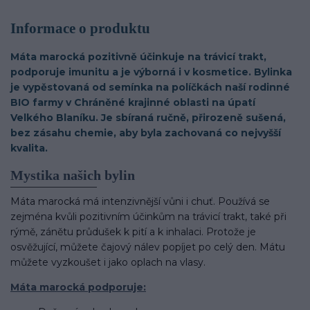
Informace o produktu
Máta marocká pozitivně účinkuje na trávicí trakt,
podporuje imunitu a je výborná i v kosmetice. Bylinka
je vypěstovaná od semínka na políčkách naší rodinné
BIO farmy v Chráněné krajinné oblasti na úpatí
Velkého Blaníku. Je sbíraná ručně, přirozeně sušená,
bez zásahu chemie, aby byla zachovaná co nejvyšší
kvalita.
Mystika našich bylin
Máta marocká má intenzivnější vůni i chuť. Používá se
zejména kvůli pozitivním účinkům na trávicí trakt, také při
rýmě, zánětu průdušek k pití a k inhalaci. Protože je
osvěžující, můžete čajový nálev popíjet po celý den. Mátu
můžete vyzkoušet i jako oplach na vlasy.
Máta marocká podporuje: