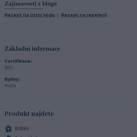
Zajímavosti z blogu
Recept na ústní vodu
|
Recept na repelent
Základní informace
Certifikace
BIO
Byliny
máta
Produkt najdete
Bylinky