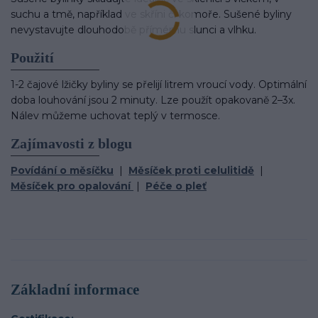
suchu a tmě, například ve skříni či komoře. Sušené byliny
nevystavujte dlouhodobě přímému slunci a vlhku.
Použití
1-2 čajové lžičky byliny se přelijí litrem vroucí vody. Optimální
doba louhování jsou 2 minuty. Lze použít opakovaně 2–3x.
Nálev můžeme uchovat teplý v termosce.
Zajímavosti z blogu
Povídání o měsíčku
|
Měsíček proti celulitidě
|
Měsíček pro opalování
|
Péče o pleť
Základní informace