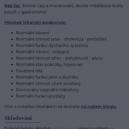
Náš tip:
kromě čajů a macerování, zkuste měsíčkové květy
použít v gastronomii!
Měsíček lékařský podporuje:
Normální trávení
Normální činnost jater - choleréza - pročištění
Normální funkci dýchacího systému
Normální trávení - relaxace
Normální činnost střev - pohyblivost - plyny
Normální stav pokožky, hojení ran
Osvěžení těla
Normální funkci jater a žlučníku
Normální činnost cévní soustavy
Rovnováhu vaginální mikroflóry
Normální funkci prostaty
Více o měsíčku lékařském se dočtete
na našem blogu.
Skladování
Sušené bylinky skladujte ideálně ve sklenici s víčkem, v