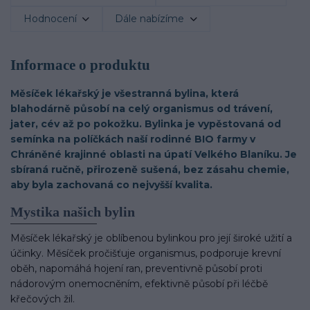
Hodnocení
Dále nabízíme
Informace o produktu
Měsíček lékařský je všestranná bylina, která
blahodárně působí na celý organismus od trávení,
jater, cév až po pokožku. Bylinka je vypěstovaná od
semínka na políčkách naší rodinné BIO farmy v
Chráněné krajinné oblasti na úpatí Velkého Blaníku. Je
sbíraná ručně, přirozeně sušená, bez zásahu chemie,
aby byla zachovaná co nejvyšší kvalita.
Mystika našich bylin
Měsíček lékařský je oblíbenou bylinkou pro její široké užití a
účinky. Měsíček pročišťuje organismus, podporuje krevní
oběh, napomáhá hojení ran, preventivně působí proti
nádorovým onemocněním, efektivně působí při léčbě
křečových žil.