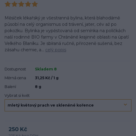
Měsíček lékařský je všestranná bylina, která blahodárně
působí na celý organismus od trávení, jater, cév až po
pokožku. Bylinka je vypěstovaná od semínka na políčkách
naší rodinné BIO farmy v Chráněné krajinné oblasti na úpatí
Velkého Blaníku. Je sbíraná ručně, přirozeně sušená, bez
zásahu chemie, a...
celý popis
Dostupnost
Skladem 8
Měrná cena
31,25 Kč / 1 g
Balení
8 g
Vybrat si květ
250 Kč
223 Kč
bez DPH