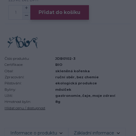
Přidat do košíku
Číslo produktu:
JDB0102-3
Certifikace:
BIO
Obal:
skleněná kořenka
Zpracování:
ruční sběr, bez chemie
Pěstování:
ekologická produkce
Byliny:
měsíček
Užití:
gastronomie, čaje, moje zdraví
Hmotnost bylin:
8g
Hlídat cenu / dostupnost
Informace o produktu
Základní informace