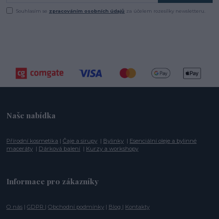
Souhlasím se
zpracováním osobních údajů
za účelem rozesílky newsletteru.
Naše nabídka
Přírodní kosmetika
|
Čaje a sirupy
|
Bylinky
|
Esenciální oleje a bylinné
maceráty
|
Dárková balení
|
Kurzy a workshopy
Informace pro zákazníky
O nás
|
GDPR
|
Obchodní podmínky
|
Blog
|
Kontakty