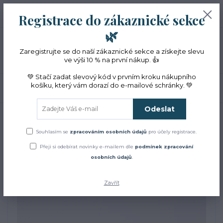
+420 774 353 572
0
ks
CZK
Registrace do zákaznické sekce
0 Kč
(Po-Pá, 10-16 hod.)
🌿
Menu
Zaregistrujte se do naší zákaznické sekce a získejte slevu
ve výši 10 % na první nákup. 👍
💚 Stačí zadat slevový kód v prvním kroku nákupního
košíku, který vám dorazí do e-mailové schránky. 💚
Hledat
Odeslat
Úvod
Bylinky
BIO měsíček lékařský sušený květ prach
BIO měsíček lékařský
Souhlasím se
zpracováním osobních údajů
pro účely registrace.
Přeji si odebírat novinky e-mailem dle
podmínek zpracování
sušený květ prach
osobních údajů
.
Zavřít
TOP produkt