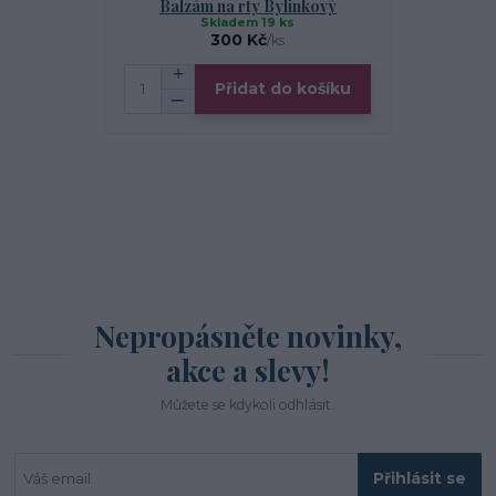
Balzám na rty Bylinkový
M
Skladem 19 ks
300 Kč
/
ks
Přidat do košíku
Nepropásněte novinky,
akce a slevy!
Můžete se kdykoli odhlásit.
Přihlásit se