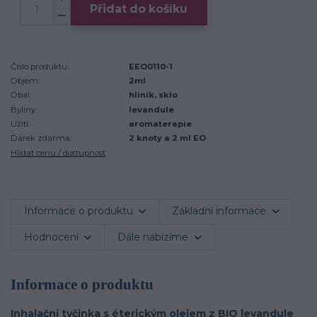
Přidat do košíku
Číslo produktu:
EEO0110-1
Objem:
2ml
Obal:
hliník, sklo
Byliny:
levandule
Užití:
aromaterapie
Dárek zdarma:
2 knoty a 2 ml EO
Hlídat cenu / dostupnost
Informace o produktu
Základní informace
Hodnocení
Dále nabízíme
Informace o produktu
Inhalační tyčinka s éterickým olejem z BIO levandule