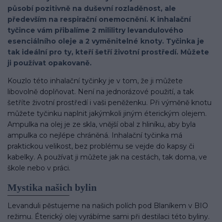
působí pozitivně na duševní rozladěnost, ale
především na respirační onemocnění. K inhalační
tyčince vám přibalíme 2 mililitry levandulového
esenciálního oleje a 2 vyměnitelné knoty. Tyčinka je
tak ideální pro ty, kteří šetří životní prostředí. Můžete
ji používat opakovaně.
Kouzlo této inhalační tyčinky je v tom, že ji můžete
libovolně doplňovat. Není na jednorázové použití, a tak
šetříte životní prostředí i vaši peněženku. Při výměně knotu
můžete tyčinku naplnit jakýmkoli jiným éterickým olejem.
Ampulka na olej je ze skla, vnější obal z hliníku, aby byla
ampulka co nejlépe chráněná. Inhalační tyčinka má
praktickou velikost, bez problému se vejde do kapsy či
kabelky. A používat ji můžete jak na cestách, tak doma, ve
škole nebo v práci.
Mystika našich bylin
Levanduli pěstujeme na našich polích pod Blaníkem v BIO
režimu. Éterický olej vyrábíme sami při destilaci této byliny.