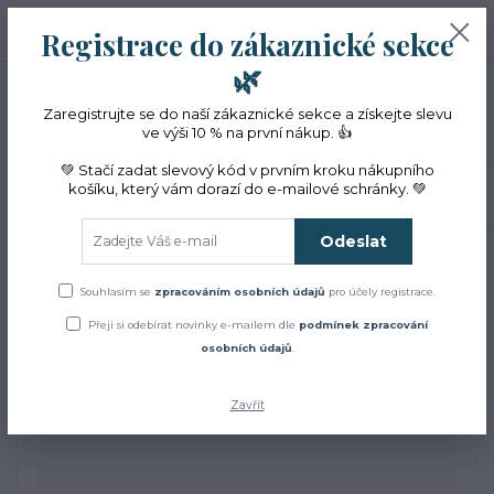
+420 774 353 572
0
ks
CZK
Registrace do zákaznické sekce
0 Kč
(Po-Pá, 10-16 hod.)
🌿
Menu
Zaregistrujte se do naší zákaznické sekce a získejte slevu
ve výši 10 % na první nákup. 👍
💚 Stačí zadat slevový kód v prvním kroku nákupního
košíku, který vám dorazí do e-mailové schránky. 💚
Hledat
Odeslat
Úvod
Aromaterapie
Inhalační tyčinka s BIO levandulí
Inhalační tyčinka s BIO
Souhlasím se
zpracováním osobních údajů
pro účely registrace.
Přeji si odebírat novinky e-mailem dle
podmínek zpracování
levandulí
osobních údajů
.
Zavřít
Akce