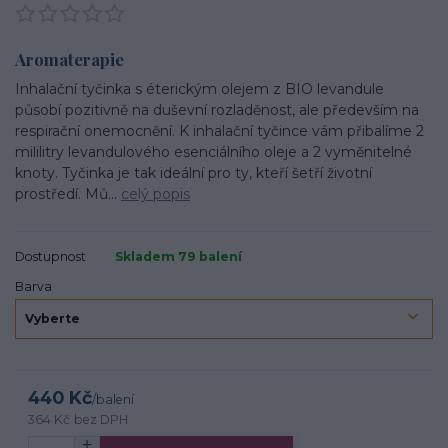
Aromaterapie
Inhalační tyčinka s éterickým olejem z BIO levandule
působí pozitivně na duševní rozladěnost, ale především na
respirační onemocnění. K inhalační tyčince vám přibalíme 2
mililitry levandulového esenciálního oleje a 2 vyměnitelné
knoty. Tyčinka je tak ideální pro ty, kteří šetří životní
prostředí. Mů...
celý popis
Dostupnost
Skladem 79 balení
Barva
440 Kč
/
balení
364 Kč
bez DPH