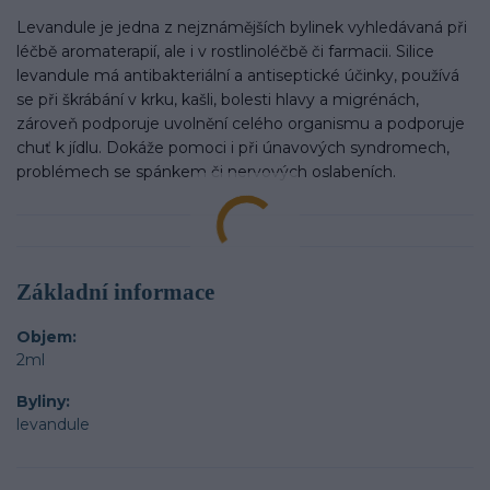
Levandule je jedna z nejznámějších bylinek vyhledávaná při
léčbě aromaterapií, ale i v rostlinoléčbě či farmacii. Silice
levandule má antibakteriální a antiseptické účinky, používá
se při škrábání v krku, kašli, bolesti hlavy a migrénách,
zároveň podporuje uvolnění celého organismu a podporuje
chuť k jídlu. Dokáže pomoci i při únavových syndromech,
problémech se spánkem či nervových oslabeních.
Základní informace
Objem
2ml
Byliny
levandule