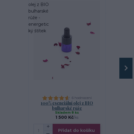
6 hodnocení
100% esenciální olej z BIO
100% esenc
bulharské růže
Skladem 8 ks
1 500 Kč
/
ks
Přidat do košíku
Zv