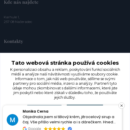
Kde nás najdete
Karhule 1,
257 08 Načeradec
Kontakty
+420 774 353 572
Tato webová stránka používá cookies
K personalizaci obsahu a reklam, poskytování funkcí sociálních
info@herbaroja.cz
médií a analýze naší návštěvnosti využíváme soubory cookie.
Informace o tom, jak náš web používáte, sdílíme se svými
partnery pro sociální média, inzerci a analýzy. Partneři tyto
údaje mohou zkombinovat s dalšími informacemi, které jste
jim poskytli nebo které získali v důsledku toho, že používáte
jejich služby.
Souhlasím
Nastavení
Monika Cerna
©
Herba Roja 2021
|
Experimentální zahrada pod Blaníkem 2021
| © brand
Objednala jsem si tělový krém, jitrocelový sirup a
čaj. Vše přišlo velmi rychle a i s dárečkem. Hned
petula.graphics + team
| © fotografie Martin Šilar
jsem vše otestovala a jsem nadšená. Jde vidět, že
Souhlas můžete odmítnout
zde
.
Google
Vytvořeno na
Eshop-rychle.cz