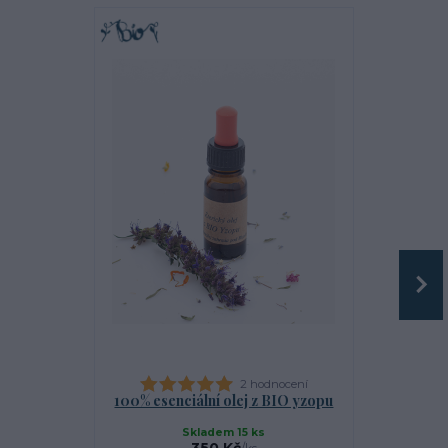
2 hodnocení
100% esenciální olej z BIO yzopu
100% es
bu
Skladem 15 ks