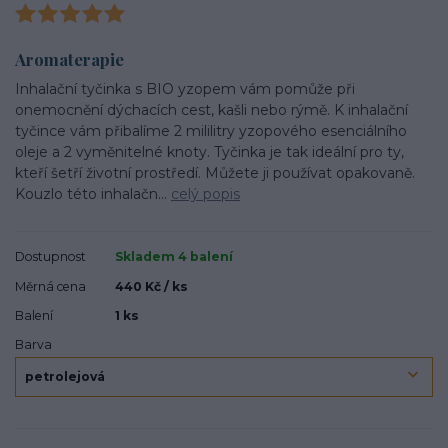
Aromaterapie
Inhalační tyčinka s BIO yzopem vám pomůže při
onemocnění dýchacích cest, kašli nebo rýmě. K inhalační
tyčince vám přibalíme 2 mililitry yzopového esenciálního
oleje a 2 vyměnitelné knoty. Tyčinka je tak ideální pro ty,
kteří šetří životní prostředí. Můžete ji používat opakovaně.
Kouzlo této inhalačn...
celý popis
Dostupnost
Skladem 4 balení
Měrná cena
440 Kč / ks
Balení
1 ks
Barva