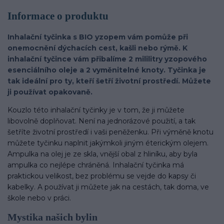
Informace o produktu
Inhalační tyčinka s BIO yzopem vám pomůže při
onemocnění dýchacích cest, kašli nebo rýmě. K
inhalační tyčince vám přibalíme 2 mililitry yzopového
esenciálního oleje a 2 vyměnitelné knoty. Tyčinka je
tak ideální pro ty, kteří šetří životní prostředí. Můžete
ji používat opakovaně.
Kouzlo této inhalační tyčinky je v tom, že ji můžete
libovolně doplňovat. Není na jednorázové použití, a tak
šetříte životní prostředí i vaši peněženku. Při výměně knotu
můžete tyčinku naplnit jakýmkoli jiným éterickým olejem.
Ampulka na olej je ze skla, vnější obal z hliníku, aby byla
ampulka co nejlépe chráněná. Inhalační tyčinka má
praktickou velikost, bez problému se vejde do kapsy či
kabelky. A používat ji můžete jak na cestách, tak doma, ve
škole nebo v práci.
Mystika našich bylin