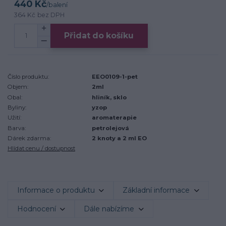
440 Kč
/
balení
364 Kč
bez DPH
Přidat do košíku
Číslo produktu:
EEO0109-1-pet
Objem:
2ml
Obal:
hliník, sklo
Byliny:
yzop
Užití:
aromaterapie
Barva:
petrolejová
Dárek zdarma:
2 knoty a 2 ml EO
Hlídat cenu / dostupnost
Informace o produktu
Základní informace
Hodnocení
Dále nabízíme