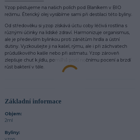
Yzop pěstujeme na našich polích pod Blaníkem v BIO
režimu. Éterický olej vyrábíme sami při destilaci této byliny.
Od středověku si yzop získává úctu coby léčivá rostlina s
různými účinky na lidské zdraví. Harmonizuje organismus,
ale je především bylinkou proti zánětům hrdla a ústní
dutiny. Vyzkoušejte ji na kašel, rýmu, ale i při záchvatech
průduškového kašle nebo při astmatu. Yzop zároveň
zlepšuje chuť k jídlu, pomáhá proti nočnímu pocení a brzdí
růst bakterií v těle.
Základní informace
Objem
2ml
Byliny
yzop