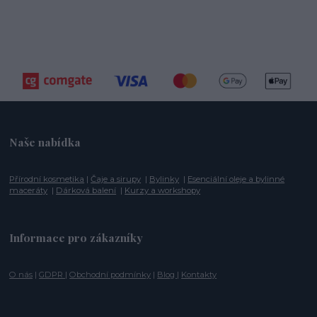
Naše nabídka
Přírodní kosmetika
|
Čaje a sirupy
|
Bylinky
|
Esenciální oleje a bylinné
maceráty
|
Dárková balení
|
Kurzy a workshopy
Informace pro zákazníky
O nás
|
GDPR
|
Obchodní podmínky
|
Blog
|
Kontakty