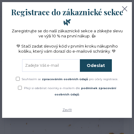
+420 774 353 572
0
ks
CZK
Registrace do zákaznické sekce
0 Kč
(Po-Pá, 10-16 hod.)
🌿
Menu
Zaregistrujte se do naší zákaznické sekce a získejte slevu
ve výši 10 % na první nákup. 👍
💚 Stačí zadat slevový kód v prvním kroku nákupního
košíku, který vám dorazí do e-mailové schránky. 💚
Hledat
Odeslat
Úvod
Aromaterapie
Inhalační tyčinka s BIO yzopem
Inhalační tyčinka s BIO
Souhlasím se
zpracováním osobních údajů
pro účely registrace.
Přeji si odebírat novinky e-mailem dle
podmínek zpracování
yzopem
osobních údajů
.
Zavřít
Akce