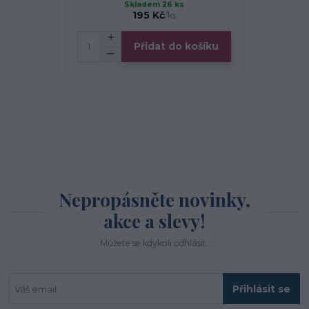
Skladem 26 ks
S
195 Kč
/
ks
Přidat do košíku
Zv
Nepropásněte novinky,
akce a slevy!
Můžete se kdykoli odhlásit.
Přihlásit se