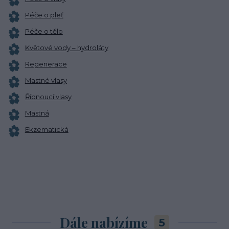
Péče o pleť
Péče o tělo
Květové vody – hydroláty
Regenerace
Mastné vlasy
Řídnoucí vlasy
Mastná
Ekzematická
Dále nabízíme
5