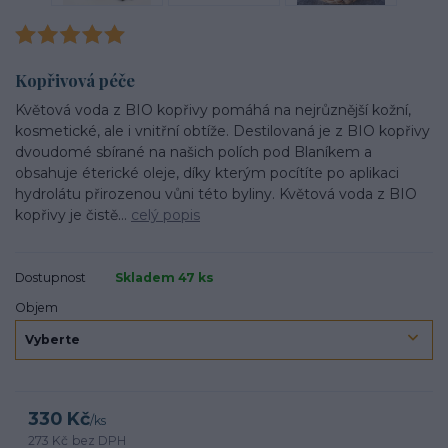
Kopřivová péče
Květová voda z BIO kopřivy pomáhá na nejrůznější kožní,
kosmetické, ale i vnitřní obtíže. Destilovaná je z BIO kopřivy
dvoudomé sbírané na našich polích pod Blaníkem a
obsahuje éterické oleje, díky kterým pocítíte po aplikaci
hydrolátu přirozenou vůni této byliny. Květová voda z BIO
kopřivy je čistě...
celý popis
Dostupnost
Skladem 47 ks
Objem
330 Kč
/
ks
273 Kč
bez DPH