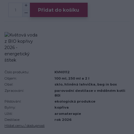
Přidat do košíku
Číslo produktu:
KVH0112
Objem:
100 ml, 250 ml a 2 l
Obal:
sklo, hliněná lahvička, bag in box
Zpracování:
parovodní destilace v měděném kotli
80l
Pěstování:
ekologická produkce
Byliny:
kopřiva
Užití:
aromaterapie
Destilace:
rok 2026
Hlídat cenu / dostupnost