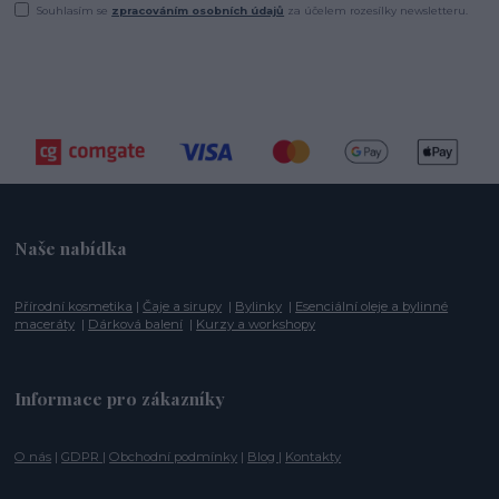
Souhlasím se
zpracováním osobních údajů
za účelem rozesílky newsletteru.
Naše nabídka
Přírodní kosmetika
|
Čaje a sirupy
|
Bylinky
|
Esenciální oleje a bylinné
maceráty
|
Dárková balení
|
Kurzy a workshopy
Informace pro zákazníky
O nás
|
GDPR
|
Obchodní podmínky
|
Blog
|
Kontakty