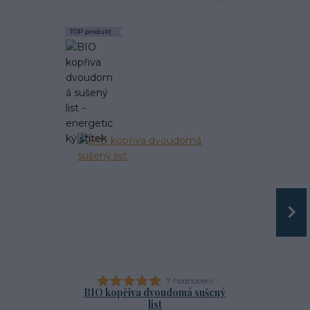
TOP produkt
7 hodnocení
BIO kopřiva dvoudomá sušený
BIO bříza 
list