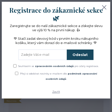
+420 774 353 572
0
ks
CZK
Registrace do zákaznické sekce
0 Kč
(Po-Pá, 10-16 hod.)
🌿
Menu
Zaregistrujte se do naší zákaznické sekce a získejte slevu
ve výši 10 % na první nákup. 👍
💚 Stačí zadat slevový kód v prvním kroku nákupního
košíku, který vám dorazí do e-mailové schránky. 💚
Hledat
Odeslat
Úvod
Přírodní kosmetika
Květové vody – hydroláty
Květová voda z BIO
kopřivy 2026
Souhlasím se
zpracováním osobních údajů
pro účely registrace.
Květová voda z BIO kopřivy
Přeji si odebírat novinky e-mailem dle
podmínek zpracování
osobních údajů
.
2026
Zavřít
Novinka