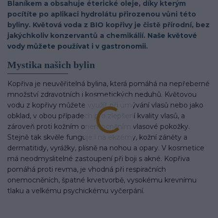
Blaníkem a obsahuje éterické oleje, díky kterým
pocítíte po aplikaci hydrolátu přirozenou vůni této
byliny. Květová voda z BIO kopřivy je čistě přírodní, bez
jakýchkoliv konzervantů a chemikálií.
Naše květové
vody můžete používat i v gastronomii.
Mystika našich bylin
Kopřiva je neuvěřitelná bylina, která pomáhá na nepřeberné
množství zdravotních i kosmetických neduhů. Květovou
vodu z kopřivy můžete využít při umývání vlasů nebo jako
obklad, v obou případech pro zlepšení kvality vlasů, a
zároveň proti kožním onemocněním vlasové pokožky.
Stejně tak skvěle funguje i na ekzémy, kožní záněty a
dermatitidy, vyrážky, plísně na nohou a opary. V kosmetice
má neodmyslitelné zastoupení při boji s akné. Kopřiva
pomáhá proti revma, je vhodná při respiračních
onemocněních, špatné krvetvorbě, vysokému krevnímu
tlaku a velkému psychickému vyčerpání.