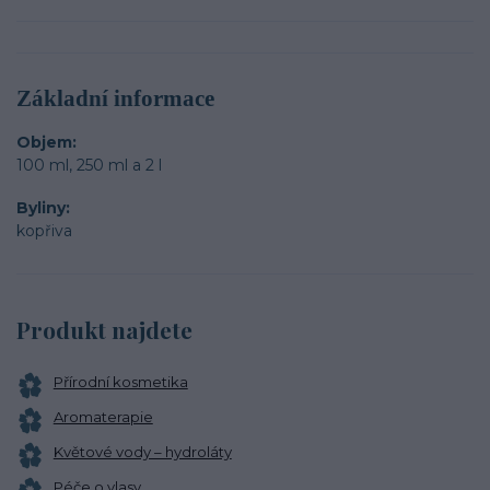
Základní informace
Objem
100 ml, 250 ml a 2 l
Byliny
kopřiva
Produkt najdete
Přírodní kosmetika
Aromaterapie
Květové vody – hydroláty
Péče o vlasy