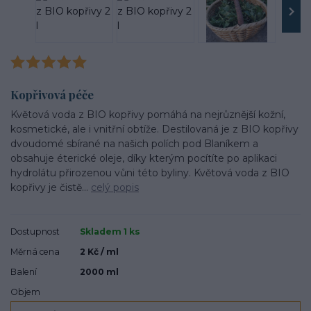
Kopřivová péče
Květová voda z BIO kopřivy pomáhá na nejrůznější kožní,
kosmetické, ale i vnitřní obtíže. Destilovaná je z BIO kopřivy
dvoudomé sbírané na našich polích pod Blaníkem a
obsahuje éterické oleje, díky kterým pocítíte po aplikaci
hydrolátu přirozenou vůni této byliny. Květová voda z BIO
kopřivy je čistě...
celý popis
Dostupnost
Skladem 1 ks
Měrná cena
2 Kč / ml
Balení
2000 ml
Objem