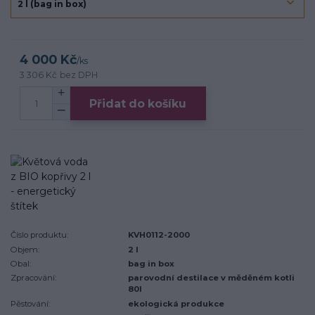
4 000 Kč
/
ks
3 306 Kč
bez DPH
Přidat do košíku
Číslo produktu:
KVH0112-2000
Objem:
2 l
Obal:
bag in box
Zpracování:
parovodní destilace v měděném kotli
80l
Pěstování:
ekologická produkce