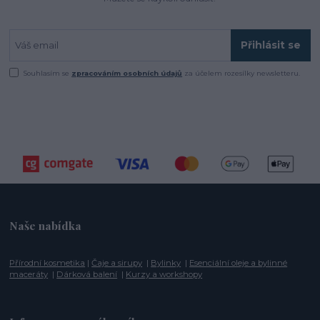
Přihlásit se
Souhlasím se
zpracováním osobních údajů
za účelem rozesílky newsletteru.
Naše nabídka
Přírodní kosmetika
|
Čaje a sirupy
|
Bylinky
|
Esenciální oleje a bylinné
maceráty
|
Dárková balení
|
Kurzy a workshopy