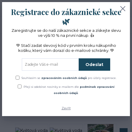
+420 774 353 572
0
ks
CZK
Registrace do zákaznické sekce
0 Kč
(Po-Pá, 10-16 hod.)
🌿
Menu
Zaregistrujte se do naší zákaznické sekce a získejte slevu
ve výši 10 % na první nákup. 👍
Hledat
💚 Stačí zadat slevový kód v prvním kroku nákupního
košíku, který vám dorazí do e-mailové schránky. 💚
Úvod
Přírodní kosmetika
Květové vody – hydroláty
Květová voda z BIO
kopřivy 2 l
Odeslat
Květová voda z BIO kopřivy 2
Souhlasím se
zpracováním osobních údajů
pro účely registrace.
l
Přeji si odebírat novinky e-mailem dle
podmínek zpracování
osobních údajů
.
Zavřít
Novinka