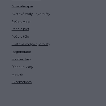
Aromaterapie
Květové vody – hydroláty
Péče o vlasy
Péče o pleť
Péče o tělo
Květové vody – hydroláty
Regenerace
Mastné vlasy
Řídnoucí vlasy
Mastná
Ekzematická