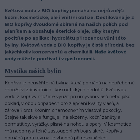
Květová voda z BIO kopřivy pomáhá na nejrůznější
kožní, kosmetické, ale i vnitřní obtíže. Destilovaná je z
BIO kopřivy dvoudomé sbírané na našich polích pod
Blaníkem a obsahuje éterické oleje, díky kterým
pocítíte po aplikaci hydrolátu přirozenou vůni této
byliny. Květová voda z BIO kopřivy je čistě přírodní, bez
jakýchkoliv konzervantů a chemikálií.
Naše květové
vody můžete používat i v gastronomii.
Mystika našich bylin
Kopřiva je neuvěřitelná bylina, která pomáhá na nepřeberné
množství zdravotních i kosmetických neduhů. Květovou
vodu z kopřivy můžete využít při umývání vlasů nebo jako
obklad, v obou případech pro zlepšení kvality vlasů, a
zároveň proti kožním onemocněním vlasové pokožky.
Stejně tak skvěle funguje i na ekzémy, kožní záněty a
dermatitidy, vyrážky, plísně na nohou a opary. V kosmetice
má neodmyslitelné zastoupení při boji s akné. Kopřiva
pomáhá proti revma, je vhodná při respiračních