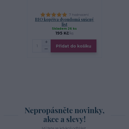
7 hodnocení
BIO kopřiva dvoudomá sušený
BIO bříza 
list
Skladem 26 ks
S
195 Kč
/
ks
Přidat do košíku
Zv
Nepropásněte novinky,
akce a slevy!
Můžete se kdykoli odhlásit.