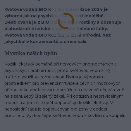
Květová voda z BIO kozlíku z destilace 2024 je
výborná jak na psychiku, tak i v rostlinoléčbě.
Destilovaná je z BIO kořene této rostliny a obsahuje
blahodárné éterické oleje a jiné léčebné látky.
Květová voda z BIO kozlíku je čistě přírodní, bez
jakýchkoliv konzervantů a chemikálií.
Mystika našich bylin
Kozlík lékařský pomáhá při nervových onemocněních a
psychických problémech, proto květovou vodu z něj
můžete využít v aromaterapii. Bylina je výborným
prostředkem pro prevenci mrtvice a cévních mozkových
příhod. V kosmetice vám pomůže na unavené oči, zároveň
na slzení, šedý či zelený zákal. Při obtížích s nepravidelným
tepem a arytmií se opět doporučuje kozlík lékařský. V
neposlední řadě je doporučován pro ženy v období
přechodu. Vyzkoušejte květovou vodu z kozlíku do koupelí.