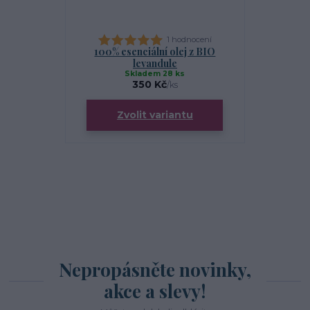
1 hodnocení
100% esenciální olej z BIO
Balzám
levandule
Skladem 28 ks
S
350 Kč
/
ks
Zvolit variantu
Nepropásněte novinky,
akce a slevy!