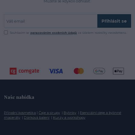
Můžete se kdykoli odhlásit.
Přihlásit se
Souhlasím se
zpracováním osobních údajů
za účelem rozesílky newsletteru.
Naše nabídka
Přírodní kosmetika
|
Čaje a sirupy
|
Bylinky
|
Esenciální oleje a bylinné
maceráty
|
Dárková balení
|
Kurzy a workshopy