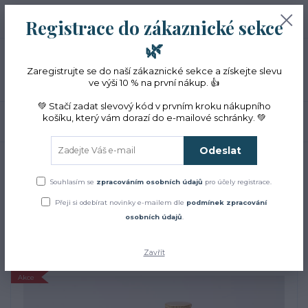
+420 774 353 572
0
ks
CZK
Registrace do zákaznické sekce
0 Kč
(Po-Pá, 10-16 hod.)
🌿
Menu
Zaregistrujte se do naší zákaznické sekce a získejte slevu
ve výši 10 % na první nákup. 👍
💚 Stačí zadat slevový kód v prvním kroku nákupního
košíku, který vám dorazí do e-mailové schránky. 💚
Hledat
Odeslat
Úvod
ZACHRAŇTE BYLINKY!
Květová voda z BIO kozlíku 250 ml
VÝPRODEJ
Souhlasím se
zpracováním osobních údajů
pro účely registrace.
Květová voda z BIO kozlíku
Přeji si odebírat novinky e-mailem dle
podmínek zpracování
osobních údajů
.
250 ml VÝPRODEJ
Zavřít
Akce