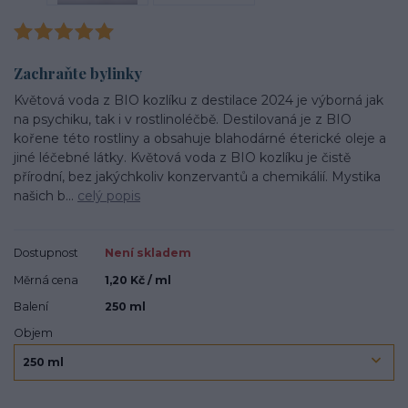
Zachraňte bylinky
Květová voda z BIO kozlíku z destilace 2024 je výborná jak
na psychiku, tak i v rostlinoléčbě. Destilovaná je z BIO
kořene této rostliny a obsahuje blahodárné éterické oleje a
jiné léčebné látky. Květová voda z BIO kozlíku je čistě
přírodní, bez jakýchkoliv konzervantů a chemikálií. Mystika
našich b...
celý popis
Dostupnost
Není skladem
Měrná cena
1,20 Kč / ml
Balení
250 ml
Objem