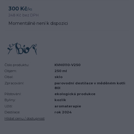
300 Kč
/
ks
248 Kč
bez DPH
Momentálně není k dispozici
Číslo produktu:
KVH0110-V250
Objem:
250 ml
Obal:
sklo
Zpracování:
parovodní destilace v měděném kotli
80l
Pěstování:
ekologická produkce
Byliny:
kozlík
Užití:
aromaterapie
Destilace:
rok 2024
Hlídat cenu / dostupnost