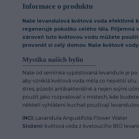
Informace o produktu
Naše levandulová květová voda efektivně boj
regeneruje pokožku celého těla. Příjemná v
zároveň tuto květovou vodu můžete použít
provonět si celý domov. Naše květové vody
Mystika našich bylin
Naše od semínka vypěstovaná levandule je po 
aby vzniklá květová voda měla co největší sílu
stres, působí antibakteriálně a nejen svými úč
použít jako rozprašovač v místech, kde budete s
někteří vyhlášení kuchaři používají levandulov
INCI:
Lavandula Angustifolia Flower Water
Složení:
květová voda z kvetoucího BIO levan