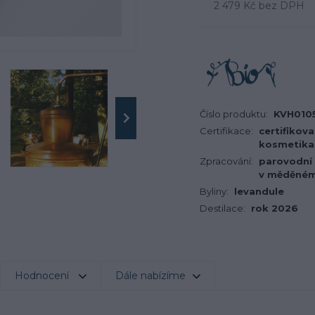
2 479 Kč
bez DPH
Číslo produktu:
KVH010
Certifikace:
certifikov
kosmetika
Zpracování:
parovodní 
v měděném 
Byliny:
levandule
Destilace:
rok 2026
Hodnocení
Dále nabízíme