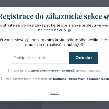
 nás
Novinky
Vše o nákupu
Reference
Kontakt
Registrace do zákaznické sekce 
gistrujte se do naší zákaznické sekce a získejte slevu ve výši
Hledat
na první nákup. 👍
ačí zadat slevový kód v prvním kroku nákupního košíku, kte
dorazí do e-mailové schránky. 💚
Čaje a sirupy
Bylinky
ZACHRAŇTE BYLINKY!
Odeslat
Přírodní kosmetika
Květové vody – hydroláty
Květová voda z BIO levan
Souhlasím se
zpracováním osobních údajů
pro účely registrace.
ětová voda z BIO levandule 
Přeji si odebírat novinky e-mailem dle
podmínek zpracování osobních údaj
Zavřít