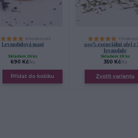
6 hodnocení
1 hodnoc
Levandulová mast
100% esenciální olej z
levandule
Skladem 26 ks
Skladem 28 ks
690 Kč
350 Kč
/
ks
/
ks
Přidat do košíku
Zvolit variantu