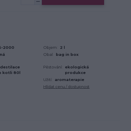
5-2000
Objem:
2 l
aná
Obal:
bag in box
destilace
Pěstování:
ekologická
kotli 80l
produkce
Užití:
aromaterapie
Hlídat cenu / dostupnost