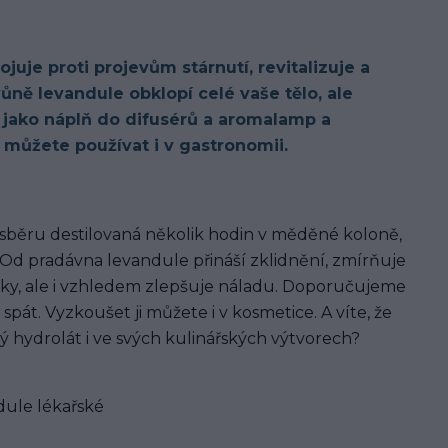
uje proti projevům stárnutí, revitalizuje a
ůně levandule obklopí celé vaše tělo, ale
 jako náplň do difusérů a aromalamp a
 můžete používat i v gastronomii.
sběru destilovaná několik hodin v měděné koloně,
. Od pradávna levandule přináší zklidnění, zmírňuje
inky, ale i vzhledem zlepšuje náladu. Doporučujeme
pát. Vyzkoušet ji můžete i v kosmetice. A víte, že
ý hydrolát i ve svých kulinářských výtvorech?
dule lékařské