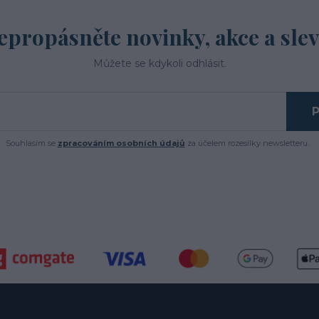
epropásněte novinky, akce a slev
Můžete se kdykoli odhlásit.
P
Souhlasím se
zpracováním osobních údajů
za účelem rozesílky newsletteru.