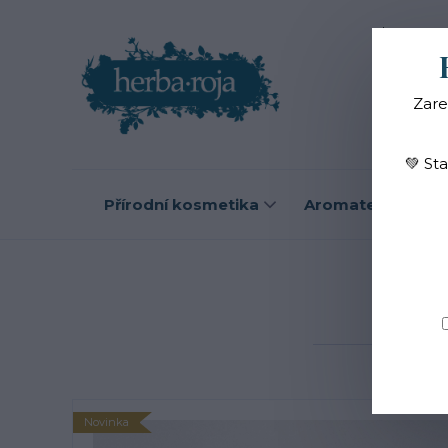
Blog
O
Zare
💚 St
Přírodní kosmetika
Aromaterapie
Úvod
Kv
Novinka