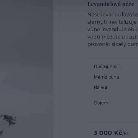
Levandulová péče
Naše levandulová kv
stárnutí, revitalizu
vůně levandule obkl
vodu můžete použít 
provonět si celý do
Dostupnost
Měrná cena
Balení
Objem
3 000 Kč
/
ks