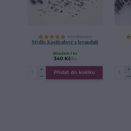
6 hodnocení
Mýdlo Kostivalové s levandulí
Skladem 1 ks
340 Kč
/
ks
Přidat do košíku