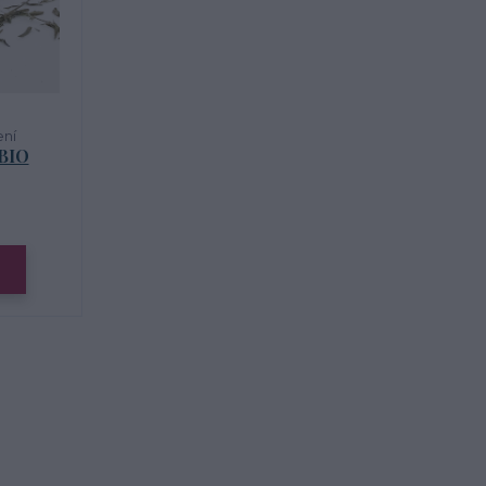
ení
 BIO