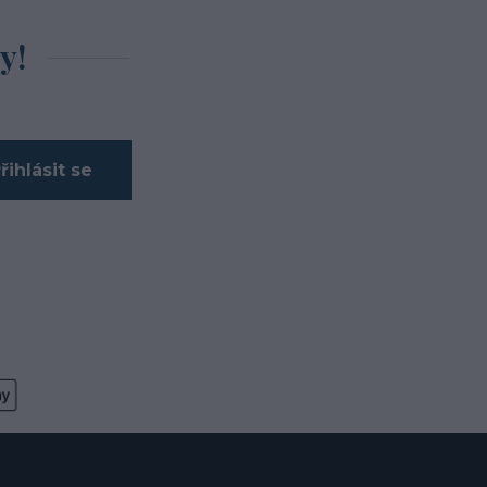
y!
řihlásit se