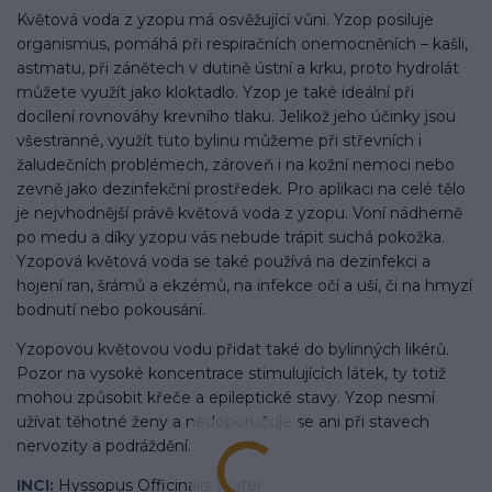
Květová voda z yzopu má osvěžující vůni. Yzop posiluje
organismus, pomáhá při respiračních onemocněních – kašli,
astmatu, při zánětech v dutině ústní a krku, proto hydrolát
můžete využít jako kloktadlo. Yzop je také ideální při
docílení rovnováhy krevního tlaku. Jelikož jeho účinky jsou
všestranné, využít tuto bylinu můžeme při střevních i
žaludečních problémech, zároveň i na kožní nemoci nebo
zevně jako dezinfekční prostředek. Pro aplikaci na celé tělo
je nejvhodnější právě květová voda z yzopu. Voní nádherně
po medu a díky yzopu vás nebude trápit suchá pokožka.
Yzopová květová voda se také používá na dezinfekci a
hojení ran, šrámů a ekzémů, na infekce očí a uší, či na hmyzí
bodnutí nebo pokousání.
Yzopovou květovou vodu přidat také do bylinných likérů.
Pozor na vysoké koncentrace stimulujících látek, ty totiž
mohou způsobit křeče a epileptické stavy. Yzop nesmí
užívat těhotné ženy a nedoporučuje se ani při stavech
nervozity a podráždění.
INCI:
Hyssopus Officinalis Water