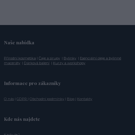
Naše nabídka
Přírodní kosmetika
|
Čaje a sirupy
|
Bylinky
|
Esenciální oleje a bylinné
maceráty
|
Dárková balení
|
Kurzy a workshopy
Informace pro zákazníky
O nás
|
GDPR
|
Obchodní podmínky
|
Blog
|
Kontakty
Kde nás najdete
Karhule 1,