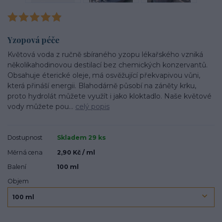
Yzopová péče
Květová voda z ručně sbíraného yzopu lékařského vzniká
několikahodinovou destilací bez chemických konzervantů.
Obsahuje éterické oleje, má osvěžující překvapivou vůni,
která přináší energii. Blahodárně působí na záněty krku,
proto hydrolát můžete využít i jako kloktadlo. Naše květové
vody můžete pou...
celý popis
Dostupnost
Skladem 29 ks
Měrná cena
2,90 Kč / ml
Balení
100 ml
Objem