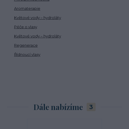
Aromaterapie
Květové vody – hydroláty
Péče o vlasy
Květové vody – hydroláty
Regenerace
Řídnoucí vlasy
Dále nabízíme
3