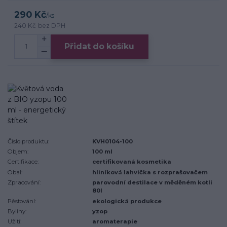
290 Kč
/
ks
240 Kč
bez DPH
Přidat do košíku
Číslo produktu:
KVH0104-100
Objem:
100 ml
Certifikace:
certifikovaná kosmetika
Obal:
hliníková lahvička s rozprašovačem
Zpracování:
parovodní destilace v měděném kotli
80l
Pěstování:
ekologická produkce
Byliny:
yzop
Užití:
aromaterapie