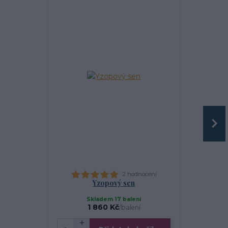
2 hodnocení
Yzopový sen
Yz
Skladem 17 balení
Skl
1 860 Kč
/
balení