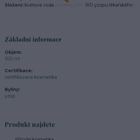
Složení:
květová voda z kvetoucího BIO yzopu lékařského
Základní informace
Objem
100 ml
Certifikace
certifikovaná kosmetika
Byliny
yzop
Produkt najdete
Přírodní kosmetika