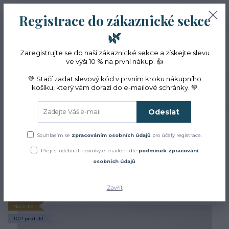
+420 774 353 572
0
ks
CZK
Registrace do zákaznické sekce
0 Kč
(Po-Pá, 10-16 hod.)
🌿
Menu
Zaregistrujte se do naší zákaznické sekce a získejte slevu
ve výši 10 % na první nákup. 👍
💚 Stačí zadat slevový kód v prvním kroku nákupního
košíku, který vám dorazí do e-mailové schránky. 💚
Hledat
Odeslat
Úvod
Přírodní kosmetika
Květové vody – hydroláty
Květová voda z BIO
yzopu 100 ml
Souhlasím se
zpracováním osobních údajů
pro účely registrace.
Květová voda z BIO yzopu
Přeji si odebírat novinky e-mailem dle
podmínek zpracování
osobních údajů
.
100 ml
Zavřít
Novinka
TOP produkt