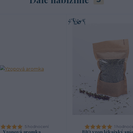
5 hodnocení
1 hodnoc
Yzopová aromka
BIO yzop lékařský suš