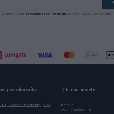
P
Souhlasím se
zpracováním osobních údajů
za účelem rozesílky newsletteru.
ce pro zákazníky
Kde nás najdete
PR
|
Obchodní podmínky
|
Blog
Karhule 1,
257 08 Načeradec