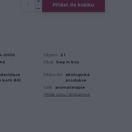
Přidat do košíku
4-2000
Objem:
2 l
aná
Obal:
bag in box
destilace
Pěstování:
ekologická
kotli 80l
produkce
Užití:
aromaterapie
Hlídat cenu / dostupnost