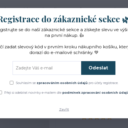
 nás
Novinky
Vše o nákupu
Reference
Kontakt
Registrace do zákaznické sekce 
gistrujte se do naší zákaznické sekce a získejte slevu ve výši
Hledat
na první nákup. 👍
ačí zadat slevový kód v prvním kroku nákupního košíku, kte
dorazí do e-mailové schránky. 💚
Čaje a sirupy
Bylinky
ZACHRAŇTE BYLINKY!
Odeslat
Přírodní kosmetika
Květové vody – hydroláty
Květová voda z BIO yzo
Souhlasím se
zpracováním osobních údajů
pro účely registrace.
Květová voda z BIO yzopu 2 
Přeji si odebírat novinky e-mailem dle
podmínek zpracování osobních údaj
Zavřít