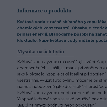
Informace o produktu
Květová voda z ručně sbíraného yzopu léka
chemických konzervantů. Obsahuje éterické 
přináší energii. Blahodárně působí na zánět
kloktadlo. Naše květové vody můžete použív
Mystika našich bylin
Květová voda z yzopu má osvěžující vůni. Yzop 
onemocněních – kašli, astmatu, při zánětech v 
jako kloktadlo. Yzop je také ideální při docílen
všestranné, využít tuto bylinu můžeme při stře
nemoci nebo zevně jako dezinfekční prostředek.
květová voda z yzopu. Voní nádherně po medu 
Yzopová květová voda se také používá na dezinf
uší, či na hmyzí bodnutí nebo pokousání.