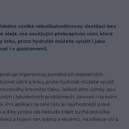
řského vzniká několikahodinovou destilací bez
oleje, má osvěžující překvapivou vůni, která
y krku, proto hydrolát můžete využít i jako
at i v gastronomii.
posiluje organismus, pomáhá při respiračních
dutině ústní a krku, proto hydrolát můžete využít
í rovnováhy krevního tlaku. Jelikož jeho účinky jsou
vních i žaludečních problémech, zároveň i na kožní
 Pro aplikaci na celé tělo je nejvhodnější právě
a díky yzopu vás nebude trápit suchá pokožka.
ekci a hojení ran, šrámů a ekzémů, na infekce očí a