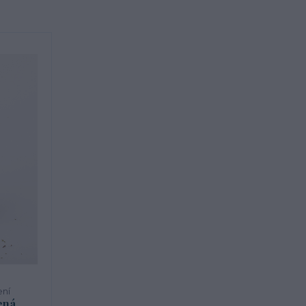
ení
ená