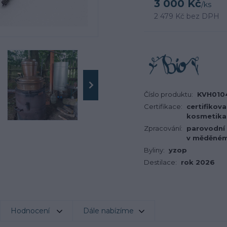
3 000 Kč
/
ks
2 479 Kč
bez DPH
Číslo produktu:
KVH010
Certifikace:
certifikov
kosmetika
Zpracování:
parovodní 
v měděném 
Byliny:
yzop
Destilace:
rok 2026
Hodnocení
Dále nabízíme