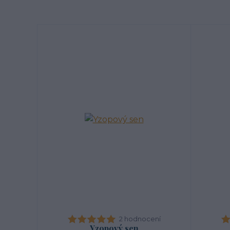
2 hodnocení
Yzopový sen