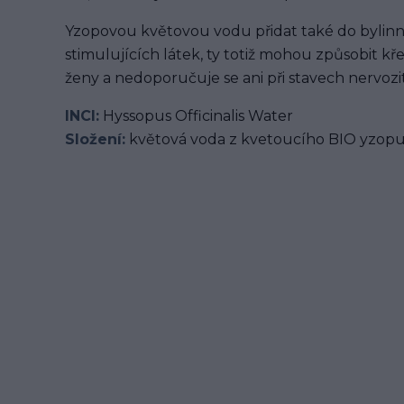
Yzopovou květovou vodu přidat také do bylinn
stimulujících látek, ty totiž mohou způsobit kř
ženy a nedoporučuje se ani při stavech nervozi
INCI:
Hyssopus Officinalis Water
Složení:
květová voda z kvetoucího BIO yzopu