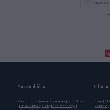
Naše nabídka
Informa
Přírodní kosmetika
|
Čaje a sirupy
|
Bylinky
O nás
|
GD
|
Esenciální oleje a bylinné maceráty
|
|
Kontakty