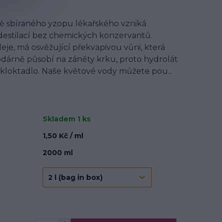
ě sbíraného yzopu lékařského vzniká
estilací bez chemických konzervantů.
eje, má osvěžující překvapivou vůni, která
hodárně působí na záněty krku, proto hydrolát
 kloktadlo. Naše květové vody můžete pou...
Skladem 1 ks
1,50 Kč / ml
2000 ml