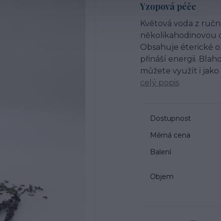
Yzopová péče
Květová voda z ručn
několikahodinovou d
Obsahuje éterické ol
přináší energii. Bla
můžete využít i jako
celý popis
Dostupnost
Měrná cena
Balení
Objem