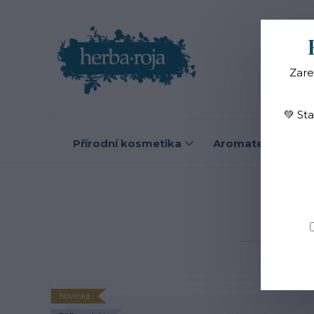
Blog
O
Zare
💚 St
Přírodní kosmetika
Aromaterapie
Úvod
Novinka