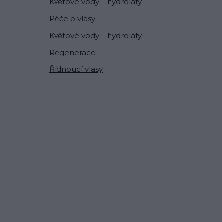
Květové vody – hydroláty
Péče o vlasy
Květové vody – hydroláty
Regenerace
Řídnoucí vlasy