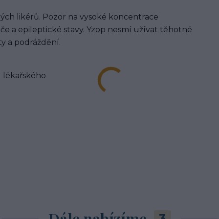
ých likérů. Pozor na vysoké koncentrace
eče a epileptické stavy. Yzop nesmí užívat těhotné
ty a podráždění.
 lékařského
Dále nabízíme
3