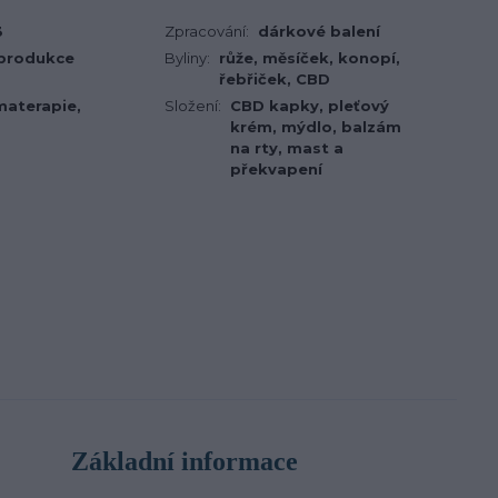
3
Zpracování:
dárkové balení
 produkce
Byliny:
růže, měsíček, konopí,
řebřiček, CBD
materapie,
Složení:
CBD kapky, pleťový
krém, mýdlo, balzám
na rty, mast a
překvapení
Základní informace