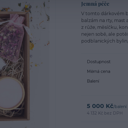
Jemná péče
V tomto dárkovém ba
balzám na rty, mast
z růže, měsíčku, kon
nejen sobě, ale potě
podblanických bylin, 
Dostupnost
Měrná cena
Balení
5 000 Kč
/
balení
4 132 Kč
bez DPH