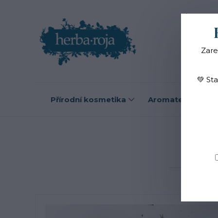
Blog
O
Zare
💚 St
Přírodní kosmetika
Aromaterapie