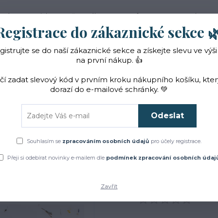
 nás
Novinky
Vše o nákupu
Reference
Kontakt
Registrace do zákaznické sekce 
gistrujte se do naší zákaznické sekce a získejte slevu ve výši
Hledat
na první nákup. 👍
ačí zadat slevový kód v prvním kroku nákupního košíku, kte
dorazí do e-mailové schránky. 💚
Čaje a sirupy
Bylinky
ZACHRAŇTE BYLINKY!
Odeslat
Úvod
Dárková balení
Luxusní kosmetický balíček
Souhlasím se
zpracováním osobních údajů
pro účely registrace.
Luxusní kosmetický balíče
Přeji si odebírat novinky e-mailem dle
podmínek zpracování osobních údaj
Zavřít