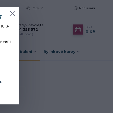
CZK
Přihlášení

Nevíte si rady? Zavolejte.
 10 %
0
ks
+420 774 353 572
0 Kč
(Po-Pá, 10-16 hod.)
rý vám
Dárková balení
Bylinkové kurzy
k
ů
.