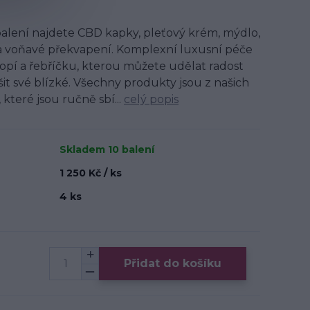
lení najdete CBD kapky, pleťový krém, mýdlo,
 a voňavé překvapení. Komplexní luxusní péče
opí a řebříčku, kterou můžete udělat radost
šit své blízké. Všechny produkty jsou z našich
které jsou ručně sbí...
celý popis
Skladem 10 balení
1 250 Kč / ks
4 ks
Přidat do košíku