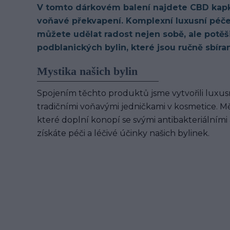
V tomto dárkovém balení najdete CBD kapky
voňavé překvapení. Komplexní luxusní péče 
můžete udělat radost nejen sobě, ale potěš
podblanických bylin, které jsou ručně sbíra
Mystika našich bylin
Spojením těchto produktů jsme vytvořili luxus
tradičními voňavými jedničkami v kosmetice. Měs
které doplní konopí se svými antibakteriálními 
získáte péči a léčivé účinky našich bylinek.