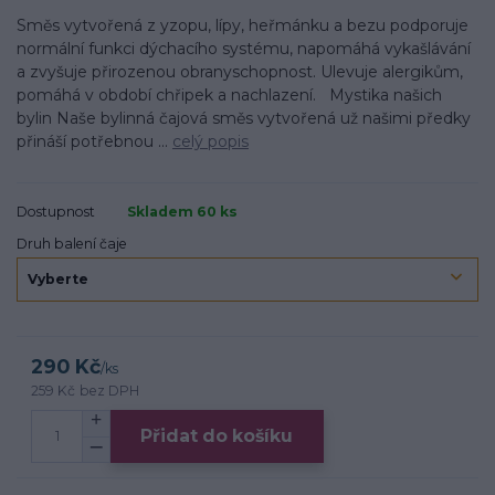
Směs vytvořená z yzopu, lípy, heřmánku a bezu podporuje
normální funkci dýchacího systému, napomáhá vykašlávání
a zvyšuje přirozenou obranyschopnost. Ulevuje alergikům,
pomáhá v období chřipek a nachlazení. Mystika našich
bylin Naše bylinná čajová směs vytvořená už našimi předky
přináší potřebnou ...
celý popis
Dostupnost
Skladem 60 ks
Druh balení čaje
290 Kč
/
ks
259 Kč
bez DPH
Přidat do košíku