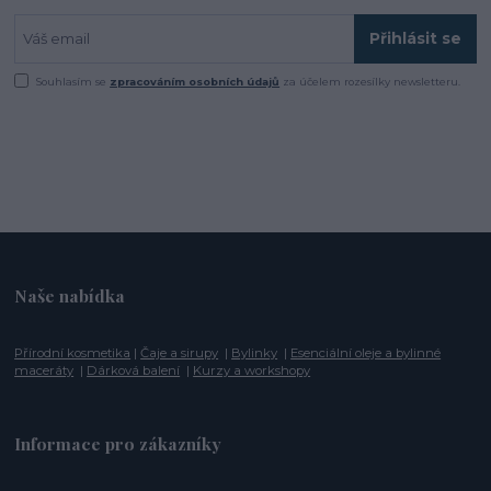
Přihlásit se
Souhlasím se
zpracováním osobních údajů
za účelem rozesílky newsletteru.
Naše nabídka
Přírodní kosmetika
|
Čaje a sirupy
|
Bylinky
|
Esenciální oleje a bylinné
maceráty
|
Dárková balení
|
Kurzy a workshopy
Informace pro zákazníky