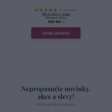
27 hodnocení
Jitrocelový sirup
Prů
Skladem 10 ks
S
350 Kč
/
ks
Zvolit variantu
Zv
Nepropásněte novinky,
akce a slevy!
Můžete se kdykoli odhlásit.