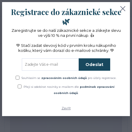
+420 774 353 572
0
ks
CZK
Registrace do zákaznické sekce
0 Kč
(Po-Pá, 10-16 hod.)
🌿
Menu
Zaregistrujte se do naší zákaznické sekce a získejte slevu
ve výši 10 % na první nákup. 👍
💚 Stačí zadat slevový kód v prvním kroku nákupního
košíku, který vám dorazí do e-mailové schránky. 💚
Hledat
Odeslat
Úvod
Čaje a sirupy
Magie dobrého dýchání
Magie dobrého dýchání
Souhlasím se
zpracováním osobních údajů
pro účely registrace.
Přeji si odebírat novinky e-mailem dle
podmínek zpracování
osobních údajů
.
Zavřít