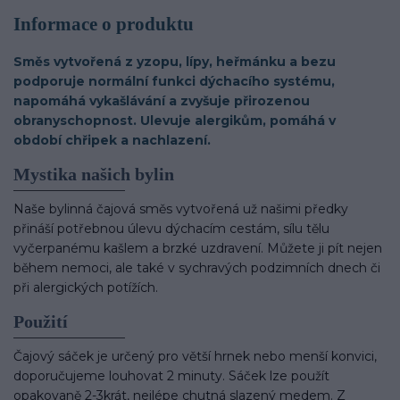
Informace o produktu
Směs vytvořená z yzopu, lípy, heřmánku a bezu
podporuje normální funkci dýchacího systému,
napomáhá vykašlávání a zvyšuje přirozenou
obranyschopnost. Ulevuje alergikům, pomáhá v
období chřipek a nachlazení.
Mystika našich bylin
Naše bylinná čajová směs vytvořená už našimi předky
přináší potřebnou úlevu dýchacím cestám, sílu tělu
vyčerpanému kašlem a brzké uzdravení. Můžete ji pít nejen
během nemoci, ale také v sychravých podzimních dnech či
při alergických potížích.
Použití
Čajový sáček je určený pro větší hrnek nebo menší konvici,
doporučujeme louhovat 2 minuty. Sáček lze použít
opakovaně 2-3krát, nejlépe chutná slazený medem. Z