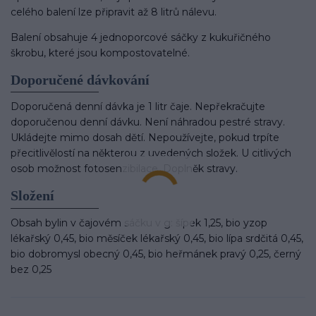
celého balení lze připravit až 8 litrů nálevu.
Balení obsahuje 4 jednoporcové sáčky z kukuřičného
škrobu, které jsou kompostovatelné.
Doporučené dávkování
Doporučená denní dávka je 1 litr čaje. Nepřekračujte
doporučenou denní dávku. Není náhradou pestré stravy.
Ukládejte mimo dosah dětí. Nepoužívejte, pokud trpíte
přecitlivělostí na některou z uvedených složek.
U citlivých
osob možnost fotosenzibilace.
Doplněk stravy.
Složení
Obsah bylin v čajovém sáčku v g: šípek 1,25, bio yzop
lékařský 0,45, bio měsíček lékařský 0,45, bio lípa srdčitá 0,45,
bio dobromysl obecný 0,45, bio heřmánek pravý 0,25, černý
bez 0,25