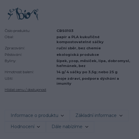
Číslo produktu:
CBS0103
Obal:
papír a PLA kukuřičné
kompostovatelné sáčky
Zpracování:
ruční sběr, bez chemie
Pěstování:
ekologická produkce
Byliny:
šípek, yzop, měsíček, lípa, dobromysl,
heřmánek, bez
Hmotnost balení:
14 g/ 4 sáčky po 3,5g; nebo 25 g
Užití:
moje zdraví, podpora dýchání a
imunity
Hlídat cenu / dostupnost
Informace o produktu
Základní informace
Hodnocení
Dále nabízíme