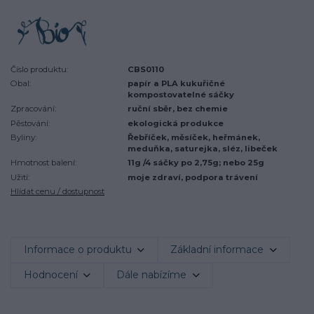
Číslo produktu:
CBS0110
Obal:
papír a PLA kukuřičné
kompostovatelné sáčky
Zpracování:
ruční sběr, bez chemie
Pěstování:
ekologická produkce
Byliny:
Řebříček, měsíček, heřmánek,
meduňka, saturejka, sléz, libeček
Hmotnost balení:
11g /4 sáčky po 2,75g; nebo 25g
Užití:
moje zdraví, podpora trávení
Hlídat cenu / dostupnost
Informace o produktu
Základní informace
Hodnocení
Dále nabízíme