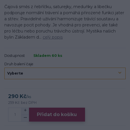
Čajová směs z řebříčku, saturejky, meduňky a libečku
podporuje normální trávení a pomáhá přirozené funkci jater
a střev. Pravidelné užívání harmonizuje trávící soustavu a
navozuje pocit pohody. Je vhodná pro prevenci, ale také
pro léčbu nebo poruchu trávicího ústrojí. Mystika našich
bylin Základem d...
celý popis
Dostupnost
Skladem 60 ks
Druh balení čaje
290 Kč
/
ks
259 Kč
bez DPH
Přidat do košíku