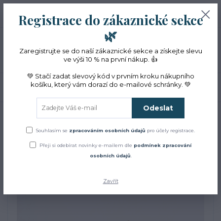
+420 774 353 572
0
ks
CZK
Registrace do zákaznické sekce
0 Kč
(Po-Pá, 10-16 hod.)
🌿
Menu
Zaregistrujte se do naší zákaznické sekce a získejte slevu
ve výši 10 % na první nákup. 👍
💚 Stačí zadat slevový kód v prvním kroku nákupního
košíku, který vám dorazí do e-mailové schránky. 💚
Hledat
Odeslat
Úvod
Čaje a sirupy
Magie dobrého trávení
Magie dobrého trávení
Souhlasím se
zpracováním osobních údajů
pro účely registrace.
Přeji si odebírat novinky e-mailem dle
podmínek zpracování
osobních údajů
.
Zavřít