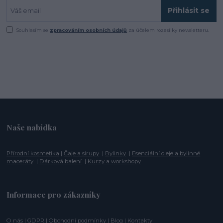
Přihlásit se
Souhlasím se
zpracováním osobních údajů
za účelem rozesílky newsletteru.
Naše nabídka
Přírodní kosmetika
|
Čaje a sirupy
|
Bylinky
|
Esenciální oleje a bylinné
maceráty
|
Dárková balení
|
Kurzy a workshopy
Informace pro zákazníky
O nás
|
GDPR
|
Obchodní podmínky
|
Blog
|
Kontakty