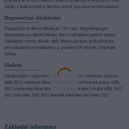
připravit až 8 litrů nálevu. Balení obsahuje 4 jednoporcové
sáčky z kukuřičného škrobu, které jsou kompostovatelné.
Doporučené dávkování
Doporučená denní dávka je 1 litr čaje. Nepřekračujte
doporučenou denní dávku. Není náhradou pestré stravy.
Ukládejte mimo dosah dětí. Nepoužívejte, pokud trpíte
přecitlivělostí na některou z uvedených složek. Doplněk
stravy.
Složení
Obsah bylin v čajovém sáčku v mg: BIO řebříček obecný
688, BIO měsíček lékařský 563, BIO heřmánek pravý 438,
BIO meduňka lékařská 438, BIO saturejka horská 438, BIO
sléz maurský 250, BIO libeček lékařský semínko 250.
Základní informace