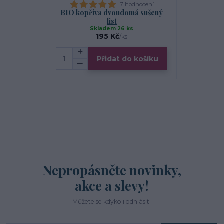
7 hodnocení
BIO kopřiva dvoudomá sušený
BIO topolo
list
Skladem 26 ks
195 Kč
/
ks
Přidat do košíku
Zv
Nepropásněte novinky,
akce a slevy!
Můžete se kdykoli odhlásit.