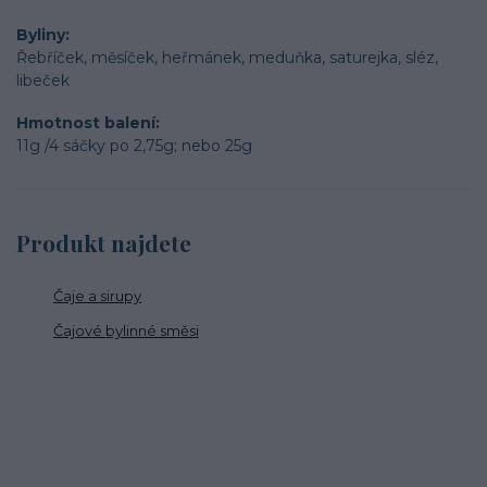
Byliny
Řebříček, měsíček, heřmánek, meduňka, saturejka, sléz,
libeček
Hmotnost balení
11g /4 sáčky po 2,75g; nebo 25g
Produkt najdete
Čaje a sirupy
Čajové bylinné směsi