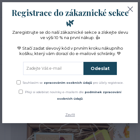
+420 774 353 572
0
ks
CZK
Registrace do zákaznické sekce
0 Kč
(Po-Pá, 10-16 hod.)
🌿
Menu
Zaregistrujte se do naší zákaznické sekce a získejte slevu
ve výši 10 % na první nákup. 👍
💚 Stačí zadat slevový kód v prvním kroku nákupního
košíku, který vám dorazí do e-mailové schránky. 💚
Hledat
Odeslat
Úvod
Dárková balení
Mýdlový setík
Mýdlový setík
Souhlasím se
zpracováním osobních údajů
pro účely registrace.
Přeji si odebírat novinky e-mailem dle
podmínek zpracování
osobních údajů
.
Zavřít