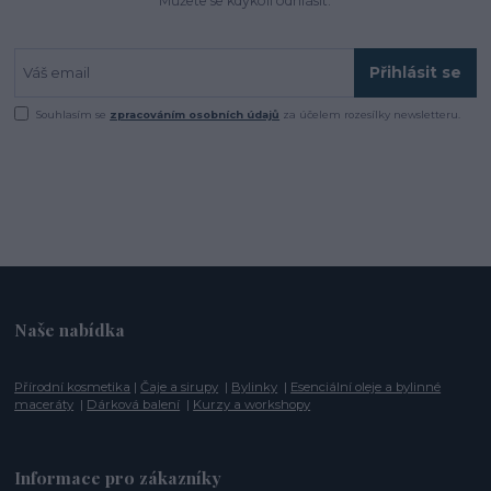
Můžete se kdykoli odhlásit.
Přihlásit se
Souhlasím se
zpracováním osobních údajů
za účelem rozesílky newsletteru.
Naše nabídka
Přírodní kosmetika
|
Čaje a sirupy
|
Bylinky
|
Esenciální oleje a bylinné
maceráty
|
Dárková balení
|
Kurzy a workshopy
Informace pro zákazníky