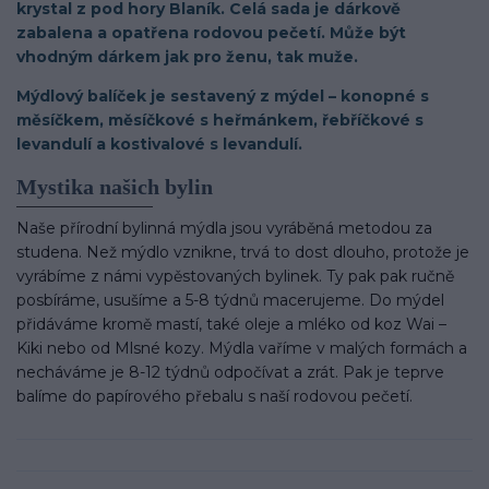
krystal z pod hory Blaník. Celá sada je dárkově
zabalena a opatřena rodovou pečetí. Může být
vhodným dárkem jak pro ženu, tak muže.
Mýdlový balíček je sestavený z mýdel – konopné s
měsíčkem, měsíčkové s heřmánkem, řebříčkové s
levandulí a kostivalové s levandulí.
Mystika našich bylin
Naše přírodní bylinná mýdla jsou vyráběná metodou za
studena. Než mýdlo vznikne, trvá to dost dlouho, protože je
vyrábíme z námi vypěstovaných bylinek. Ty pak pak ručně
posbíráme, usušíme a 5-8 týdnů macerujeme. Do mýdel
přidáváme kromě mastí, také oleje a mléko od koz Wai –
Kiki nebo od Mlsné kozy. Mýdla vaříme v malých formách a
necháváme je 8-12 týdnů odpočívat a zrát. Pak je teprve
balíme do papírového přebalu s naší rodovou pečetí.