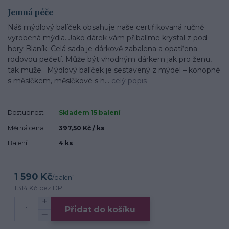
Jemná péče
Náš mýdlový balíček obsahuje naše certifikovaná ručně
vyrobená mýdla. Jako dárek vám přibalíme krystal z pod
hory Blaník. Celá sada je dárkově zabalena a opatřena
rodovou pečetí. Může být vhodným dárkem jak pro ženu,
tak muže. Mýdlový balíček je sestavený z mýdel – konopné
s měsíčkem, měsíčkové s h...
celý popis
Dostupnost
Skladem 15 balení
Měrná cena
397,50 Kč / ks
Balení
4 ks
1 590 Kč
/
balení
1 314 Kč
bez DPH
Přidat do košíku