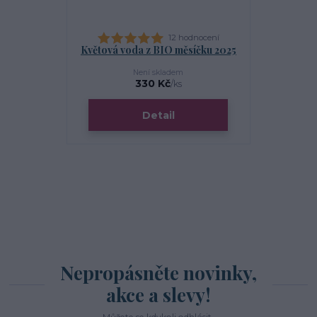
12 hodnocení
Květová voda z BIO měsíčku 2025
BIO bříza 
Není skladem
S
330 Kč
/
ks
Detail
Zv
Nepropásněte novinky,
akce a slevy!