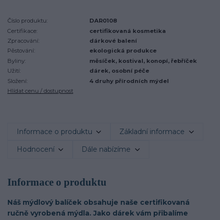
Číslo produktu:
DAR0108
Certifikace:
certifikovaná kosmetika
Zpracování:
dárkové balení
Pěstování:
ekologická produkce
Byliny:
měsíček, kostival, konopí, řebříček
Užití:
dárek, osobní péče
Složení:
4 druhy přírodních mýdel
Hlídat cenu / dostupnost
Informace o produktu
Základní informace
Hodnocení
Dále nabízíme
Informace o produktu
Náš mýdlový balíček obsahuje naše certifikovaná
ručně vyrobená mýdla. Jako dárek vám přibalíme