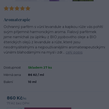
Aromaterapie
Ochranný parfém s vůní levandule a kapkou růže vás pohltí
svým příjemně harmonickým aroma. Fialový parfémek
jsme namíchali za úplňku z BIO jojobového oleje a BIO
éterických olejů z levandule a růže, které jsou
neodmyslitelnými a nejpoužívanějšími aromaterapeutickými
vůněmi blahodárnými na mysl i zdr...
celý popis
Dostupnost
Skladem 27 ks
Měrná cena
86 Kč / ml
Balení
10 ml
860 Kč
/
ks
711 Kč
bez DPH