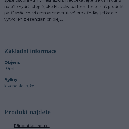
spíše osobní vůní v nesnázích. Neočekávejte, že vám vůně
na těle vydrží stejně jako klasický parfém. Tento náš produkt
patří spíše mezi aromaterapeutické prostředky, jelikož je
vytvořen z esenciálních olejů.
Základní informace
Objem
10ml
Byliny
levandule, růže
Produkt najdete
Přírodní kosmetika