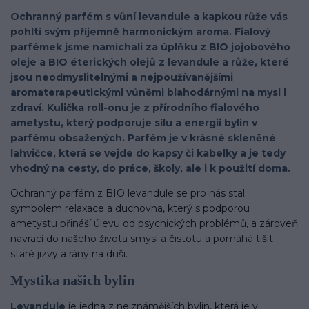
Ochranný parfém s vůní levandule a kapkou růže vás
pohltí svým příjemně harmonickým aroma. Fialový
parfémek jsme namíchali za úplňku z BIO jojobového
oleje a BIO éterických olejů z levandule a růže, které
jsou neodmyslitelnými a nejpoužívanějšími
aromaterapeutickými vůněmi blahodárnými na mysl i
zdraví. Kulička roll-onu je z přírodního fialového
ametystu, který podporuje sílu a energii bylin v
parfému obsažených. Parfém je v krásné skleněné
lahvičce, která se vejde do kapsy či kabelky a je tedy
vhodný na cesty, do práce, školy, ale i k použití doma.
Ochranný parfém z BIO levandule se pro nás stal
symbolem relaxace a duchovna, který s podporou
ametystu přináší úlevu od psychických problémů, a zároveň
navrací do našeho života smysl a čistotu a pomáhá tišit
staré jizvy a rány na duši.
Mystika našich bylin
Levandule
je jedna z nejznámějších bylin, která je v