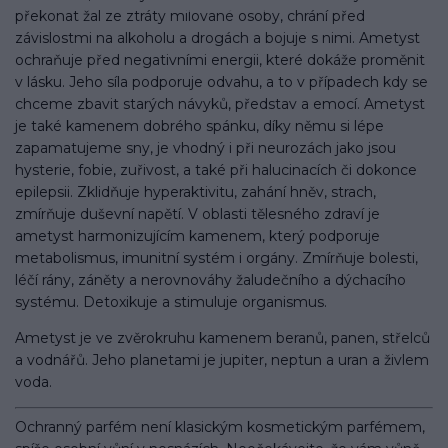
překonat žal ze ztráty milované osoby, chrání před
závislostmi na alkoholu a drogách a bojuje s nimi. Ametyst
ochraňuje před negativními energii, které dokáže proměnit
v lásku. Jeho síla podporuje odvahu, a to v případech kdy se
chceme zbavit starých návyků, představ a emocí. Ametyst
je také kamenem dobrého spánku, díky němu si lépe
zapamatujeme sny, je vhodný i při neurozách jako jsou
hysterie, fobie, zuřivost, a také při halucinacích či dokonce
epilepsii. Zklidňuje hyperaktivitu, zahání hněv, strach,
zmírňuje duševní napětí. V oblasti tělesného zdraví je
ametyst harmonizujícím kamenem, který podporuje
metabolismus, imunitní systém i orgány. Zmírňuje bolesti,
léčí rány, záněty a nerovnováhy žaludečního a dýchacího
systému. Detoxikuje a stimuluje organismus.
Ametyst je ve zvěrokruhu kamenem beranů, panen, střelců
a vodnářů. Jeho planetami je jupiter, neptun a uran a živlem
voda.
Ochranný parfém není klasickým kosmetickým parfémem,