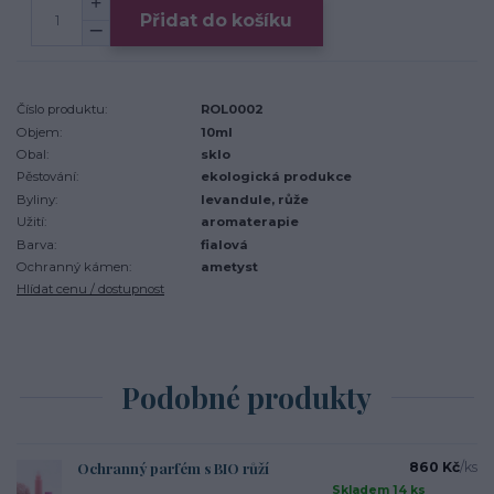
Přidat do košíku
Číslo produktu:
ROL0002
Objem:
10ml
Obal:
sklo
Pěstování:
ekologická produkce
Byliny:
levandule, růže
Užití:
aromaterapie
Barva:
fialová
Ochranný kámen:
ametyst
Hlídat cenu / dostupnost
Podobné produkty
Ochranný parfém s BIO růží
860 Kč
/
ks
Skladem 14 ks