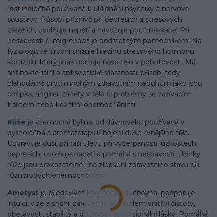
rostlinoléčbě používaná k uklidnění psychiky a nervové
soustavy.
Působí příznivě při depresích a stresových
zátěžích, uvolňuje napětí a navozuje pocit relaxace. Při
nespavosti či migrénách je podstatným pomocníkem. Na
fyziologické úrovni snižuje hladinu stresového hormonu
kortizolu, který jinak udržuje naše tělo v pohotovosti. Má
antibakteriální a antiseptické vlastnosti, působí tedy
blahodárně proti mnohým zdravotním neduhům jako jsou
chřipka, angína, záněty v těle či problémy se zažívacím
traktem nebo kožními onemocněními.
Růže
je všemocná bylina, od dávnověku používaná v
bylinoléčbě a aromaterapii k hojení duše i vnějšího těla.
Uzdravuje duši,
přináší úlevu při vyčerpanosti, úzkostech,
depresích, uvolňuje napětí a pomáhá s nespavostí. Účinky
růže jsou prokazatelné i na zlepšení zdravotního stavu při
různorodých onemocněních.
Ametyst
je především kamenem duchovna, podporuje
intuici, vize a snění, zároveň je symbolem vnitřní čistoty,
obětavosti, stability a duchovní i emocionální lásky. Pomáhá