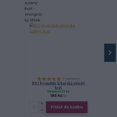
3 hodnocení
BIO levandule lékařská sušený
Le
květ
Skladem 53 ks
S
195 Kč
/
ks
Přidat do košíku