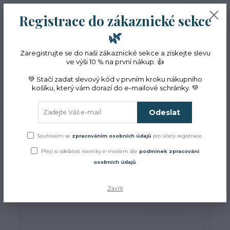
+420 774 353 572
0
ks
CZK
Registrace do zákaznické sekce
0 Kč
(Po-Pá, 10-16 hod.)
🌿
Menu
Zaregistrujte se do naší zákaznické sekce a získejte slevu
ve výši 10 % na první nákup. 👍
💚 Stačí zadat slevový kód v prvním kroku nákupního
košíku, který vám dorazí do e-mailové schránky. 💚
Hledat
Odeslat
Úvod
Přírodní kosmetika
Ochranné parfémy
Ochranný parfém s BIO
levandulí a růží
Souhlasím se
zpracováním osobních údajů
pro účely registrace.
Ochranný parfém s BIO
Přeji si odebírat novinky e-mailem dle
podmínek zpracování
osobních údajů
.
levandulí a růží
Zavřít