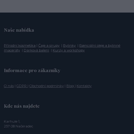
Naše nabídka
Přírodní kosmetika
|
Čaje a sirupy
|
Bylinky
|
Esenciální oleje a bylinné
maceráty
|
Dárková balení
|
Kurzy a workshopy
Informace pro zákazníky
O nás
|
GDPR
|
Obchodní podmínky
|
Blog
|
Kontakty
Kde nás najdete
Karhule 1,
257 08 Načeradec