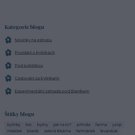
Kategorie blogu
Novinky na eshopu
Povídání o bylinkách
Pod pokličkou
Cestování za bylinkami
Experimentální zahrada pod Blaníkem
Štítky blogu
bylinky
bio
byliny
jak na to?
příroda
farma
yzop
měsíček
blaník
zelená lékárna
heřmánek
levandule