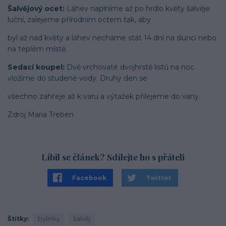
Šalvějový ocet:
Láhev naplníme až po hrdlo květy šalvěje
luční, zalejeme přírodním octem tak, aby
byl až nad květy a láhev necháme stát 14 dní na slunci nebo
na teplém místě.
Sedací koupel:
Dvě vrchovaté dvojhrstě listů na noc
vložíme do studené vody. Druhý den se
všechno zahřeje až k varu a výtažek přilejeme do vany.
Zdroj Maria Treben
Líbil se článek? Sdílejte ho s přáteli
Facebook
Twitter
Štítky
bylinky
šalvěj