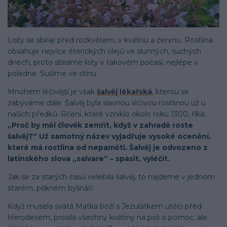
Listy se sbírají před rozkvětem, v květnu a červnu. Rostlina
obsahuje nejvíce éterických olejů ve slunných, suchých
dnech, proto sbíráme listy v takovém počasí, nejlépe v
poledne. Sušíme ve stínu.
Mnohem léčivější je však
šalvěj lékařská
, kterou se
zabýváme dále. Šalvěj byla slavnou léčivou rostlinou už u
našich předků. Rčení, které vzniklo okolo roku 1300, říká:
„Proč by měl člověk zemřít, když v zahradě roste
šalvěj?“ Už samotný název vyjadřuje vysoké ocenění,
které má rostlina od nepaměti. Šalvěj je odvozeno z
latinského slova „salvare“ – spasit, vyléčit.
Jak se za starých časů velebila šalvěj, to najdeme v jednom
starém, pěkném bylináři:
Když musela svatá Matka boží s Jezulátkem utéci před
Herodesem, prosila všechny květiny na poli o pomoc, ale