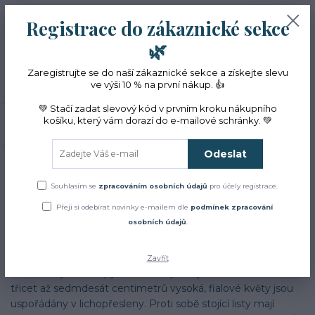
+420 774 353 572
0
ks
CZK
Registrace do zákaznické sekce
0 Kč
(Po-Pá, 10-16 hod.)
🌿
Menu
Zaregistrujte se do naší zákaznické sekce a získejte slevu
ve výši 10 % na první nákup. 👍
💚 Stačí zadat slevový kód v prvním kroku nákupního
košíku, který vám dorazí do e-mailové schránky. 💚
Hledat
Odeslat
Úvod
Blog
Povídání o bylinkách
ŠALVĚJ LÉKAŘSKÁ (Salvia officinalis L.)
Souhlasím se
zpracováním osobních údajů
pro účely registrace.
Povídání o bylinkách
01
08
2021
ŠALVĚJ LÉKAŘSKÁ (Salvia
Přeji si odebírat novinky e-mailem dle
podmínek zpracování
osobních údajů
.
officinalis L.)
Zavřít
Pochází z jižní Evropy a u nás se pěstuje v zahradách. Je
třicet až sedmdesát centimetrů vysoká, fialové květy jsou
uspořádány v lichopřesleny. Proti sobě stojící listy mají