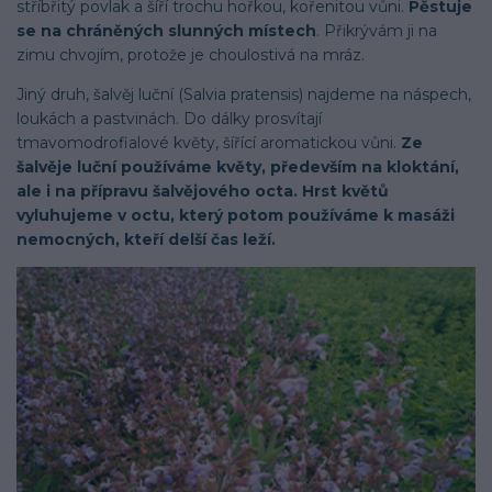
stříbřitý povlak a šíří trochu hořkou, kořenitou vůni.
Pěstuje
se na chráněných slunných místech
. Přikrývám ji na
zimu chvojím, protože je choulostivá na mráz.
Jiný druh, šalvěj luční (Salvia pratensis) najdeme na náspech,
loukách a pastvinách. Do dálky prosvítají
tmavomodrofialové květy, šířící aromatickou vůni.
Ze
šalvěje luční používáme květy, především na kloktání,
ale i na přípravu šalvějového octa. Hrst květů
vyluhujeme v octu, který potom používáme k masáži
nemocných, kteří delší čas leží.