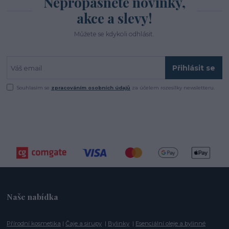
Nepropásněte novinky,
akce a slevy!
Můžete se kdykoli odhlásit.
Přihlásit se
Souhlasím se
zpracováním osobních údajů
za účelem rozesílky newsletteru.
Naše nabídka
Přírodní kosmetika
|
Čaje a sirupy
|
Bylinky
|
Esenciální oleje a bylinné