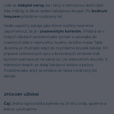
Lidé se
slabými nervy,
ba i ženy s nemocnou dolní částí
těla, měli by si dávat sedací šalvějovou koupel. Po
bodnutí
hmyzem
přiložíme rozdrcený list.
Vedle úspěchů šalvěje jako léčivé rostliny nesmíme
zapomenout, že je i
znamenitým kořením.
Přidává se v
malých dávkách podobně jako tymián a saturejka do
mastných jídel z vepřového, husího i krůtího masa. Také
divočina je chutnější, když do ní přidáme kousek šalvěje. Při
přípravě zeleninových sýrů a kořeněných omáček měli
bychom pamatovat na šalvěj už i ze zdravotních důvodů. V
některých krajích se dělají šalvějové koláče a pečivo.
Podobně jako anýz se přidává do těsta rozdrcený list
šalvěje.
ZPŮSOBY UŽÍVÁNÍ
Čaj:
Jedna čajová lžička bylinek na 1/4 litru vody, spaříme a
krátce vyluhujeme.