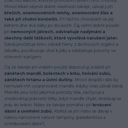
značnou slabost, která je průvodním jevem této choroby.
Mnozí lékaři objevili dobré vlastnosti šalvěje, užívají ji při
křečích, onemocněních míchy, onemocnění žláz a
také při chvění končetin.
Při těchto chorobách se pijí
během dne dva šálky po doušcích. Čaj velmi dobře působí
při
nemocných játrech, odstraňuje nadýmání a
všechny další těžkosti, které vyvolává narušení jater.
Šalvěj pročišťuje krev, odvádí hleny z dechových orgánů a
žaludku, povzbuzuje chuť k jídlu a odstraňuje poruchy ve
střevech a průjem.
Čaj ze šalvěje při vnějším použití doporučuji zvláště při
zánětech mandlí, bolestech v krku, hnisání zubů,
zánětech hrtanu a ústní dutiny.
Mnozí dospělí i děti by
nemuseli mít vyoperované mandle, kdyby včas užívali šalvěj.
Mandle jsou totiž jakýmisi policisty těla, zachycují a
zneškodňují jedovaté látky, když mandle chybí, dostávají se
jedy do ledvin. Nálev ze šalvěje pomáhá i při
krvácení
dásní a uvolnění zubů.
Kloktá se jím nebo se dávají v
nálevu namočené vatové tampóny (paradentóza a
zvředovatění dásni“).