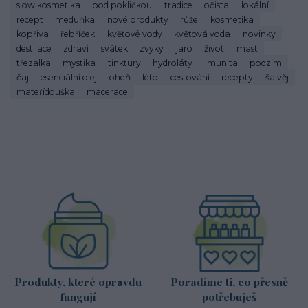
slow kosmetika
pod pokličkou
tradice
očista
lokální
recept
meduňka
nové produkty
růže
kosmetika
kopřiva
řebříček
květové vody
květová voda
novinky
destilace
zdraví
svátek
zvyky
jaro
život
mast
třezalka
mystika
tinktury
hydroláty
imunita
podzim
čaj
esenciální olej
oheň
léto
cestování
recepty
šalvěj
mateřídouška
macerace
Produkty, které opravdu
Poradíme ti, co přesně
fungují
potřebuješ