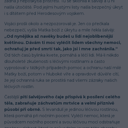
žádná jí neposkytla přístřeší. Tu se sklonila k šalvěji a u ní
našla útočiště. Pod jejími hustými listy našla bezpečný úkryt
i s dítětem před Herodesovým vojskem.
Vojáci prošli okolo a nezpozorovali je. Jen co přečkala
nebezpečí, vyšla Matka boží z úkrytu a mile řekla šalvěji:
„Od nynějška až navěky budeš u lidí nejoblíbenější
květinou. Dávám ti moc vyléčit lidem všechny nemoci,
ochraňuj je před smrtí tak, jako jsi i mne zachránila.“
Od těch časů bylinka kvete, pomáhá a léčí lidi. Má-li někdo
dlouholeté zkušenosti s léčivými rostlinami a často
vyprošoval v těžkých případech pomoc a ochranu naší milé
Matky boží, potom v hluboké víře a opravdové důvěře cítí,
že její ochranná ruka se prostírá nad všemi zázraky našich
léčivých rostlin.
Častější
pití šalvějového čaje přispívá k posílení celého
těla, zabraňuje záchvatům mrtvice a velmi příznivě
působí při obrně.
S levandulí je jedinou léčivou rostlinou,
která pomáhá při nočním pocení. Vyléčí nemoc, která je
původcem nočního pocení a svou léčivou mocí odstraňuje