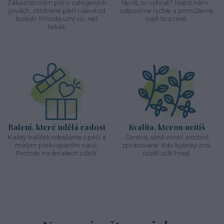
Zákazníci nám píší o zahojených
Nevíš, co vybrat? Napiš nám -
jizvách, zklidněné pleti i úlevě od
odpovíme rychle a pomůžeme
bolesti. Příroda umí víc, než
najít to pravé.
čekáš.
Balení, které udělá radost
Kvalita, kterou ucítíš
Každý balíček odesíláme s péčí a
Čerstvé, silně vonící, poctivě
malým překvapením navíc.
zpracované. Kdo bylinky zná,
Protože na detailech záleží.
rozdíl ucítí hned.