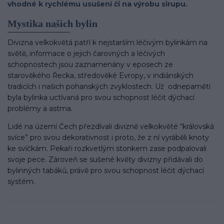
vhodné k rychlému usušení či na výrobu sirupu.
Mystika našich bylin
Divizna velkokvětá patří k nejstarším léčivým bylinkám na
světě, informace o jejich čarovných a léčivých
schopnostech jsou zaznamenány v eposech ze
starověkého Řecka, středověké Evropy, v indiánských
tradicích i našich pohanských zvyklostech. Už odnepaměti
byla bylinka uctívaná pro svou schopnost léčit dýchací
problémy a astma.
Lidé na území Čech přezdívali divizně velkokvěté “královská
svíce” pro svou dekorativnost i proto, že z ní vyráběli knoty
ke svíčkám. Pekaři rozkvetlým stonkem zase podpalovali
svoje pece. Zároveň se sušené květy divizny přidávali do
bylinných tabáků, právě pro svou schopnost léčit dýchací
systém.