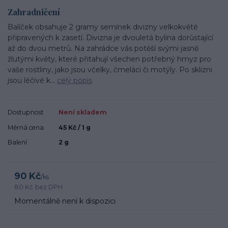
Zahradničení
Balíček obsahuje 2 gramy semínek divizny velkokvěté
připravených k zasetí. Divizna je dvouletá bylina dorůstající
až do dvou metrů. Na zahrádce vás potěší svými jasně
žlutými květy, které přitahují všechen potřebný hmyz pro
vaše rostliny, jako jsou včelky, čmeláci či motýly. Po sklizni
jsou léčivé k...
celý popis
Dostupnost
Není skladem
Měrná cena
45 Kč / 1 g
Balení
2 g
90 Kč
/
ks
80 Kč
bez DPH
Momentálně není k dispozici