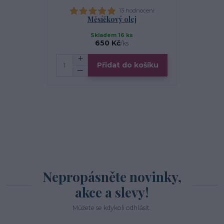
13 hodnocení
Měsíčkový olej
Ve
Skladem 16 ks
S
650 Kč
/
ks
Přidat do košíku
Zv
Nepropásněte novinky,
akce a slevy!
Můžete se kdykoli odhlásit.