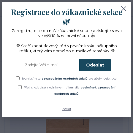
+420 774 353 572
0
ks
CZK
Registrace do zákaznické sekce
0 Kč
(Po-Pá, 10-16 hod.)
🌿
Menu
Zaregistrujte se do naší zákaznické sekce a získejte slevu
ve výši 10 % na první nákup. 👍
💚 Stačí zadat slevový kód v prvním kroku nákupního
košíku, který vám dorazí do e-mailové schránky. 💚
Hledat
Odeslat
Úvod
Bylinky
Semínka
Semínka divizny velkokvěté
Semínka divizny velkokvěté
Souhlasím se
zpracováním osobních údajů
pro účely registrace.
Přeji si odebírat novinky e-mailem dle
podmínek zpracování
osobních údajů
.
Zavřít