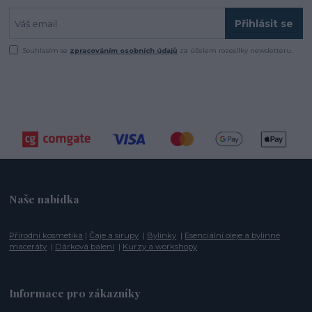
Přihlásit se
Souhlasím se
zpracováním osobních údajů
za účelem rozesílky newsletteru.
Naše nabídka
Přírodní kosmetika
|
Čaje a sirupy
|
Bylinky
|
Esenciální oleje a bylinné
maceráty
|
Dárková balení
|
Kurzy a workshopy
Informace pro zákazníky