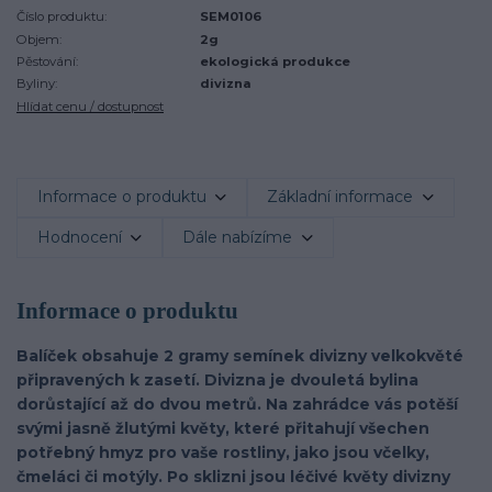
Číslo produktu:
SEM0106
Objem:
2g
Pěstování:
ekologická produkce
Byliny:
divizna
Hlídat cenu / dostupnost
Informace o produktu
Základní informace
Hodnocení
Dále nabízíme
Informace o produktu
Balíček obsahuje 2 gramy semínek divizny velkokvěté
připravených k zasetí. Divizna je dvouletá bylina
dorůstající až do dvou metrů. Na zahrádce vás potěší
svými jasně žlutými květy, které přitahují všechen
potřebný hmyz pro vaše rostliny, jako jsou včelky,
čmeláci či motýly. Po sklizni jsou léčivé květy divizny