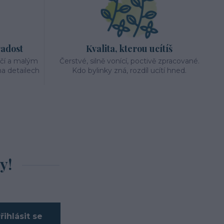
radost
Kvalita, kterou ucítíš
éčí a malým
Čerstvé, silně vonící, poctivě zpracované.
a detailech
Kdo bylinky zná, rozdíl ucítí hned.
y!
řihlásit se