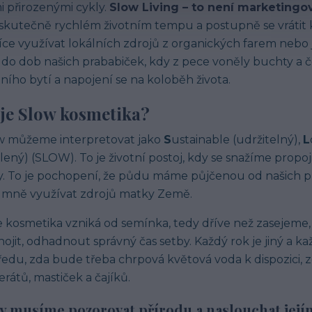
mi přirozenými cykly.
Slow Living – to není marketingov
skutečně rychlém životním tempu a postupně se vrátit 
íce využívat lokálních zdrojů z organických farem nebo j
 do dob našich prababiček, kdy z pece voněly buchty a č
tního bytí a napojení se na koloběh života.
 je Slow kosmetika?
w můžeme interpretovat jako
S
ustainable (udržitelný),
L
lený) (SLOW). To je životní postoj, kdy se snažíme propoji
. To je pochopení, že půdu máme půjčenou od našich 
mně využívat zdrojů matky Země.
 kosmetika vzniká od semínka, tedy dříve než zasejeme, m
ojit, odhadnout správný čas setby. Každý rok je jiný a k
edu, zda bude třeba chrpová květová voda k dispozici,
rátů, mastiček a čajíků.
y musíme pozorovat přírodu a naslouchat jej