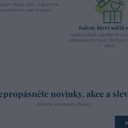
vybrat? Napiš nám - odpovíme
a pomůžeme najít to pravé.
Balení, které udělá 
Každý balíček odesíláme s p
překvapením navíc. Protože n
záleží.
epropásněte novinky, akce a slev
Můžete se kdykoli odhlásit.
P