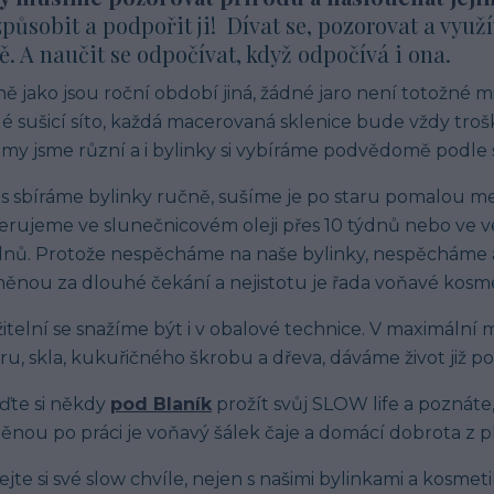
působit a podpořit ji! Dívat se, pozorovat a využí
ě. A naučit se odpočívat, když odpočívá i ona.
ně jako jsou roční období jiná, žádné jaro není totožné m
é sušicí síto, každá macerovaná sklenice bude vždy trošk
i my jsme různí a i bylinky si vybíráme podvědomě podle s
s sbíráme bylinky ručně, sušíme je po staru pomalou m
rujeme ve slunečnicovém oleji přes 10 týdnů nebo ve ve
dnů. Protože nespěcháme na naše bylinky, nespěcháme an
nou za dlouhé čekání a nejistotu je řada voňavé kosmet
itelní se snažíme být i v obalové technice. V maximální
ru, skla, kukuřičného škrobu a dřeva, dáváme život již 
eďte si někdy
pod Blaník
prožít svůj SLOW life a poznáte,
nou po práci je voňavý šálek čaje a domácí dobrota z p
ejte si své slow chvíle, nejen s našimi bylinkami a kosmet