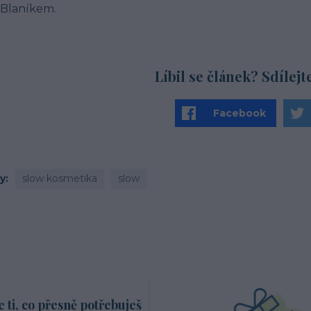
 Blaníkem.
Líbil se článek? Sdílejt
Facebook
ky
slow kosmetika
slow
ti, co přesně potřebuješ