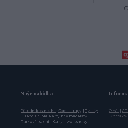
Naše nabídka
Informa
Přírodní kosmetika
|
Čaje a sirupy
|
Bylinky
O nás
|
GD
|
Esenciální oleje a bylinné maceráty
|
|
Kontakty
Dárková balení
|
Kurzy a workshopy