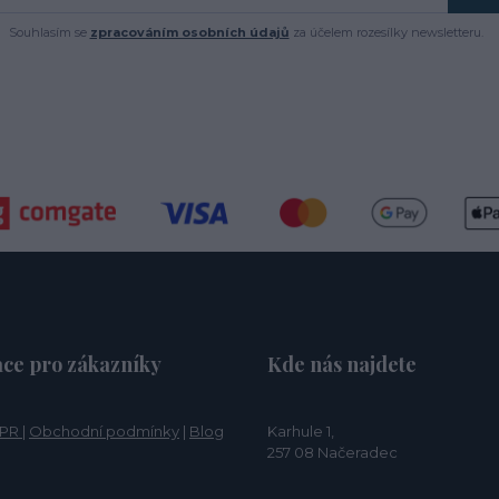
Souhlasím se
zpracováním osobních údajů
za účelem rozesílky newsletteru.
ce pro zákazníky
Kde nás najdete
PR
|
Obchodní podmínky
|
Blog
Karhule 1,
257 08 Načeradec