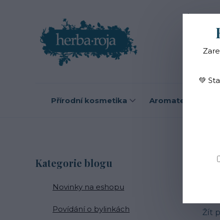
Blog
O
Zare
💚 St
Přírodní kosmetika
Aromaterapie
Kategorie blogu
31
Sl
Novinky na eshopu
Povídání o bylinkách
Žít 