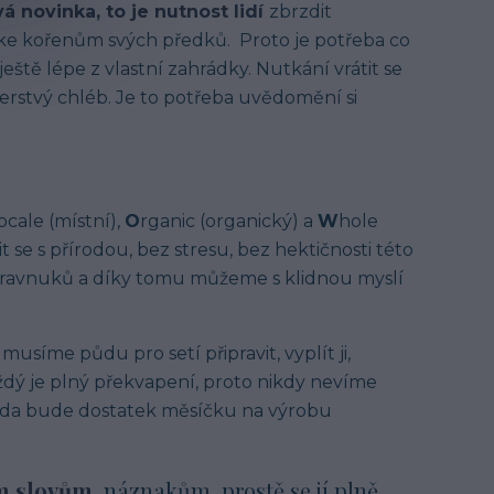
á novinka, to je nutnost lidí
zbrzdit
ke kořenům svých předků. Proto je potřeba co
eště lépe z vlastní zahrádky. Nutkání vrátit se
erstvý chléb. Je to potřeba uvědomění si
ocale (místní),
O
rganic (organický) a
W
hole
t se s přírodou, bez stresu, bez hektičnosti této
pravnuků a díky tomu můžeme s klidnou myslí
usíme půdu pro setí připravit, vyplít ji,
aždý je plný překvapení, proto nikdy nevíme
 zda bude dostatek měsíčku na výrobu
ím slovům
,
náznakům, prostě se jí plně