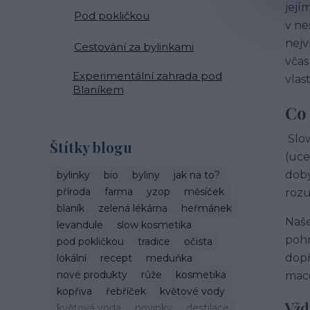
její
Pod pokličkou
v ne
nejv
Cestování za bylinkami
včas
Experimentální zahrada pod
vlas
Blaníkem
Co
Slo
Štítky blogu
(uce
doby
bylinky
bio
byliny
jak na to?
příroda
farma
yzop
měsíček
rozu
blaník
zelená lékárna
heřmánek
Naše
levandule
slow kosmetika
pohn
pod pokličkou
tradice
očista
dopř
lokální
recept
meduňka
nové produkty
růže
kosmetika
mace
kopřiva
řebříček
květové vody
Vžd
květová voda
novinky
destilace