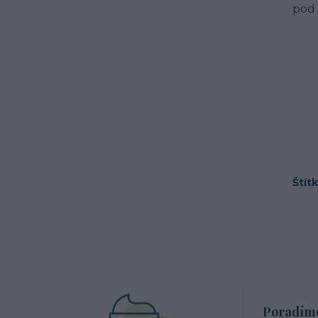
pod
Štít
Poradíme 