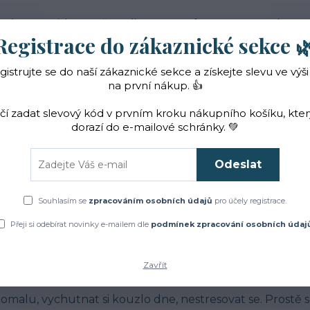
 nás
Novinky
Vše o nákupu
Reference
Kontakt
Registrace do zákaznické sekce 
gistrujte se do naší zákaznické sekce a získejte slevu ve výši
Hledat
na první nákup. 👍
ačí zadat slevový kód v prvním kroku nákupního košíku, kte
dorazí do e-mailové schránky. 💚
Čaje a sirupy
Bylinky
ZACHRAŇTE BYLINKY!
Odeslat
Úvod
Blog
Pod pokličkou
Slow kosmetika
Souhlasím se
zpracováním osobních údajů
pro účely registrace.
Přeji si odebírat novinky e-mailem dle
podmínek zpracování osobních údaj
Pod pokličkou
10
2021
ow kosmetika
Zavřít
pomalu, vychutnat si kouzlo dne, nestresovat se. Prostě se