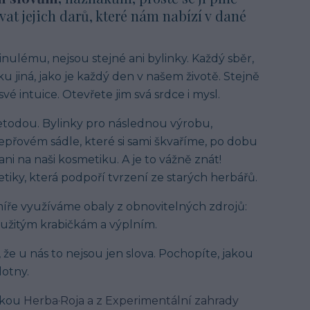
vat jejich darů, které nám nabízí v dané
inulému, nejsou stejné ani bylinky. Každý sběr,
u jiná, jako je každý den v našem životě. Stejně
vé intuice. Otevřete jim svá srdce i mysl.
etodou. Bylinky pro následnou výrobu,
přovém sádle, které si sami škvaříme, po dobu
i na naši kosmetiku. A je to vážně znát!
iky, která podpoří tvrzení ze starých herbářů.
 míře využíváme obaly z obnovitelných zdrojů:
použitým krabičkám a výplním.
 že u nás to nejsou jen slova. Pochopíte, jakou
lotny.
ikou
Herba·Roja a z Experimentální zahrady