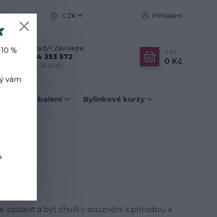
CZK
Přihlášení

Nevíte si rady? Zavolejte.
 10 %
0
ks
+420 774 353 572
0 Kč
(Po-Pá, 10-16 hod.)
rý vám
Dárková balení
Bylinkové kurzy
ů
.
 zastavit a být chvíli v souznění s přírodou a