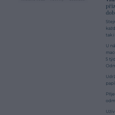
přiz
zdraví
svátek
zvyky
jaro
život
dob
mast
třezalka
mystika
tinktury
hydroláty
imunita
podzim
čaj
Stej
esenciální olej
oheň
léto
každ
cestování
recepty
šalvěj
tak 
mateřídouška
macerace
U ná
mace
5 tý
Odmě
Udrž
papí
Přij
odmě
Užív