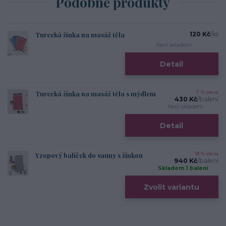
Podobné produkty
Turecká žínka na masáž těla
120 Kč
/
ks
Není skladem
Detail
Turecká žínka na masáž těla s mýdlem
7 % sleva
430 Kč
/
balení
Není skladem
Detail
Yzopový balíček do sauny s žínkou
18 % sleva
940 Kč
/
balení
Skladem 1 balení
Zvolit variantu