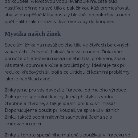
do koupele. A květovou vodu levandule můžete buď
nastříkat přímo na své tělo a pak žínkou kůži promasírovat,
aby se prospěšné látky dostaly hlouběji do pokožky, a nebo
opět nalít malé množství květové vody do koupele.
Mystika našich žínek
Speciální žínka na masáž celého těla ve čtyřech barevných
variantách – červená, fialová, šedivá a modrá. Žínka vám
pomůže při efektivní masáži celého těla, prokrvení, zbaví
vás staré, odumřelé kůže a pročistí póry. Ideální je tak při
redukci křečových žil, boji s celulitidou či kožními problémy
jako je například akné.
Žínky jsme pro vás dovezli z Turecka, od malého výrobce.
Žínka je ze speciální tkaniny, která při styku s vodou
zhrubne a ztvrdne, a tak je ideální pro luxusní masáž.
Doporučujeme použít při koupeli, ve sprše či v lázních.
Žínku taktéž ocení milovníci saunování. Jedná se o
limitovanou edici.
Žínky z tohoto speciálního materiálu používají v Turecku ve