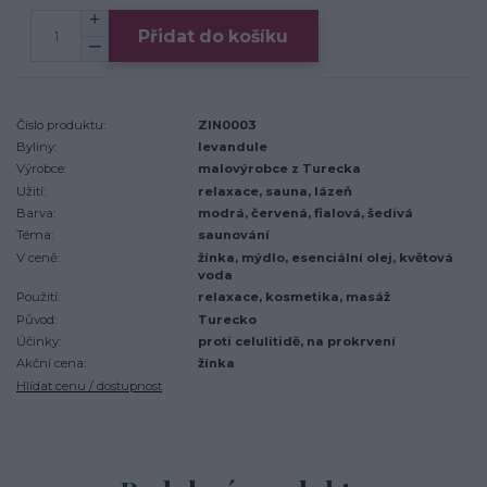
Přidat do košíku
Číslo produktu:
ZIN0003
Byliny:
levandule
Výrobce:
malovýrobce z Turecka
Užití:
relaxace, sauna, lázeň
Barva:
modrá, červená, fialová, šedivá
Téma:
saunování
V ceně:
žínka, mýdlo, esenciální olej, květová
voda
Použití:
relaxace, kosmetika, masáž
Původ:
Turecko
Účinky:
proti celulitidě, na prokrvení
Akční cena:
žínka
Hlídat cenu / dostupnost