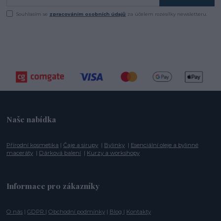
Souhlasím se
zpracováním osobních údajů
za účelem rozesílky newsletteru.
Naše nabídka
Přírodní kosmetika
|
Čaje a sirupy
|
Bylinky
|
Esenciální oleje a bylinné
maceráty
|
Dárková balení
|
Kurzy a workshopy
Informace pro zákazníky
O nás
|
GDPR
|
Obchodní podmínky
|
Blog
|
Kontakty