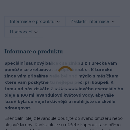
Informace o produktu
Základní informace
Hodnocení
Informace o produktu
Speciální saunový balíček se žínkou z Turecka vám
pomůže se zrelaxovat a odpočinout si. K turecké
žínce vám přibalíme naše bylinné mýdlo s měsíčkem,
které vám poskytne tu nejlepší péči při koupeli. K
tomu od nás získáte 2 ml levandulového esenciálního
oleje a 100 ml levandulové květové
vody, aby vaše
lázeň byla co nejefektivnější a mohli jste se skvěle
odreagovat.
Esenciální olej z levandule použijte do svého difuzéru nebo
olejové lampy. Kapku oleje si můžete kápnout také přímo