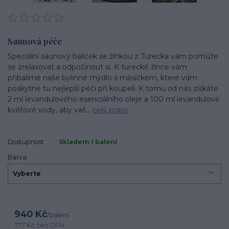
Saunová péče
Speciální saunový balíček se žínkou z Turecka vám pomůže
se zrelaxovat a odpočinout si. K turecké žínce vám
přibalíme naše bylinné mýdlo s měsíčkem, které vám
poskytne tu nejlepší péči při koupeli. K tomu od nás získáte
2 ml levandulového esenciálního oleje a 100 ml levandulové
květové vody, aby vaš...
celý popis
Dostupnost
Skladem 1 balení
Barva
940 Kč
/
balení
777 Kč
bez DPH