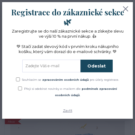
+420 774 353 572
0
ks
CZK
Registrace do zákaznické sekce
0 Kč
(Po-Pá, 10-16 hod.)
🌿
Menu
Zaregistrujte se do naší zákaznické sekce a získejte slevu
ve výši 10 % na první nákup. 👍
💚 Stačí zadat slevový kód v prvním kroku nákupního
košíku, který vám dorazí do e-mailové schránky. 💚
Hledat
Odeslat
Úvod
Dárková balení
Relaxační sety
Levandulový balíček do sauny s
žínkou
Souhlasím se
zpracováním osobních údajů
pro účely registrace.
Levandulový balíček do
Přeji si odebírat novinky e-mailem dle
podmínek zpracování
osobních údajů
.
sauny s žínkou
Zavřít
Akce