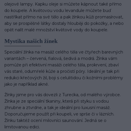
olejové lampy. Kapku oleje si můžete kápnout také přímo
do koupele. A květovou vodu levandule můžete buď
nastříkat přímo na své tělo a pak žínkou kůži promasírovat,
aby se prospěšné látky dostaly hlouběji do pokožky, a nebo
opět nalít malé množství květové vody do koupele.
Mystika našich žínek
Speciální žínka na masáž celého těla ve čtyřech barevných
variantách – červená, fialová, šedivá a modrá. Žínka vám
pomůže při efektivní masáži celého těla, prokrvení, zbaví
vás staré, odumřelé kůže a pročistí póry. Ideální je tak při
redukci křečových žil, boji s celulitidou či kožními problémy
jako je například akné.
Žínky jsme pro vás dovezli z Turecka, od malého výrobce.
Žínka je ze speciální tkaniny, která při styku s vodou
zhrubne a ztvrdne, a tak je ideální pro luxusní masáž.
Doporučujeme použít při koupeli, ve sprše či v lázních.
Žínku taktéž ocení milovníci saunování. Jedná se o
limitovanou edici.