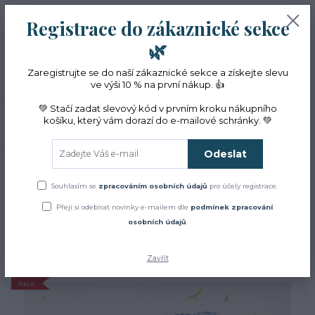
+420 774 353 572
0
ks
CZK
Registrace do zákaznické sekce
0 Kč
(Po-Pá, 10-16 hod.)
🌿
Menu
Zaregistrujte se do naší zákaznické sekce a získejte slevu
ve výši 10 % na první nákup. 👍
💚 Stačí zadat slevový kód v prvním kroku nákupního
košíku, který vám dorazí do e-mailové schránky. 💚
Hledat
Odeslat
Úvod
Dárková balení
Relaxační sety
Levandulový balíček do sauny s
žínkou
Souhlasím se
zpracováním osobních údajů
pro účely registrace.
Levandulový balíček do
Přeji si odebírat novinky e-mailem dle
podmínek zpracování
osobních údajů
.
sauny s žínkou
Zavřít
Akce