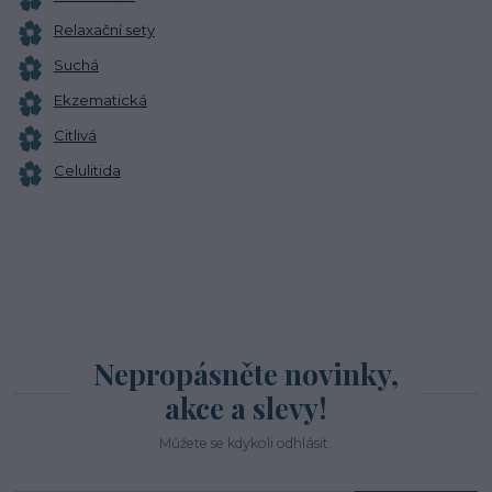
Relaxační sety
Suchá
Ekzematická
Citlivá
Celulitida
Nepropásněte novinky,
akce a slevy!
Můžete se kdykoli odhlásit.