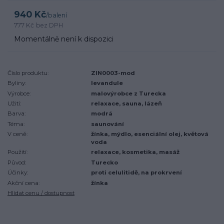
940 Kč
/
balení
777 Kč
bez DPH
Momentálně není k dispozici
Číslo produktu:
ZIN0003-mod
Byliny:
levandule
Výrobce:
malovýrobce z Turecka
Užití:
relaxace, sauna, lázeň
Barva:
modrá
Téma:
saunování
V ceně:
žínka, mýdlo, esenciální olej, květová
voda
Použití:
relaxace, kosmetika, masáž
Původ:
Turecko
Účinky:
proti celulitidě, na prokrvení
Akční cena:
žínka
Hlídat cenu / dostupnost