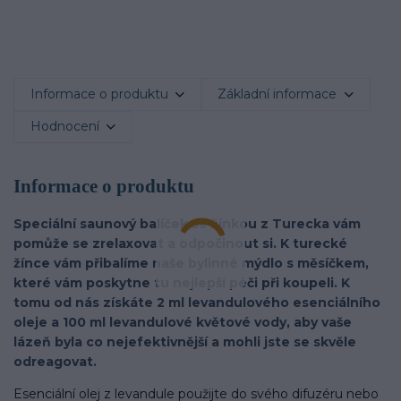
Informace o produktu
Základní informace
Hodnocení
Informace o produktu
Speciální saunový balíček se žínkou z Turecka vám
pomůže se zrelaxovat a odpočinout si. K turecké
žínce vám přibalíme naše bylinné mýdlo s měsíčkem,
které vám poskytne tu nejlepší péči při koupeli. K
tomu od nás získáte 2 ml levandulového esenciálního
oleje a 100 ml levandulové květové
vody, aby vaše
lázeň byla co nejefektivnější a mohli jste se skvěle
odreagovat.
Esenciální olej z levandule použijte do svého difuzéru nebo