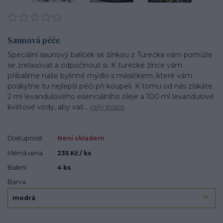
Saunová péče
Speciální saunový balíček se žínkou z Turecka vám pomůže
se zrelaxovat a odpočinout si. K turecké žínce vám
přibalíme naše bylinné mýdlo s měsíčkem, které vám
poskytne tu nejlepší péči při koupeli. K tomu od nás získáte
2 ml levandulového esenciálního oleje a 100 ml levandulové
květové vody, aby vaš...
celý popis
Dostupnost
Není skladem
Měrná cena
235 Kč / ks
Balení
4 ks
Barva