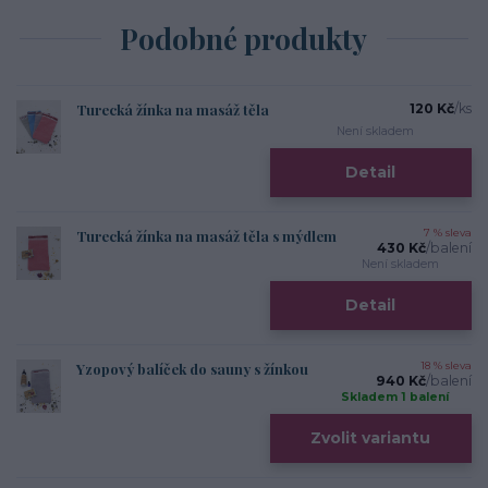
Podobné produkty
Turecká žínka na masáž těla
120 Kč
/
ks
Není skladem
Detail
Turecká žínka na masáž těla s mýdlem
7 % sleva
430 Kč
/
balení
Není skladem
Detail
Yzopový balíček do sauny s žínkou
18 % sleva
940 Kč
/
balení
Skladem 1 balení
Zvolit variantu