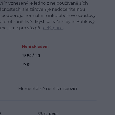
avřín vznešený je jedno z nejpoužívanějších
ácnostech, ale zároveň je nedocenitelnou
st podporuje normální funkci oběhové soustavy,
a protizánětlivě. Mystika našich bylin Bobkový
me, jsme pro vás při...
celý popis
Není skladem
13 Kč / 1 g
15 g
Momentálně není k dispozici
3
Obal:
papír