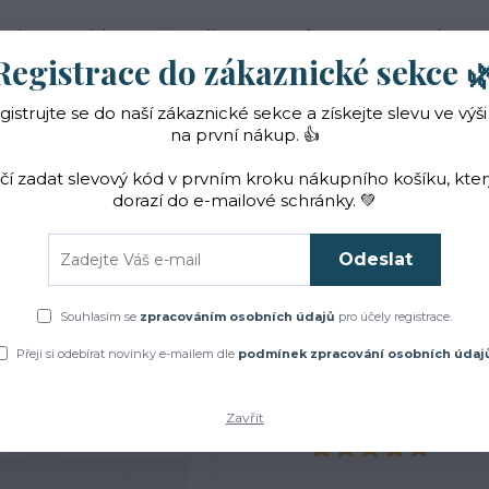
 nás
Novinky
Vše o nákupu
Reference
Kontakt
Registrace do zákaznické sekce 
gistrujte se do naší zákaznické sekce a získejte slevu ve výši
Hledat
na první nákup. 👍
ačí zadat slevový kód v prvním kroku nákupního košíku, kte
dorazí do e-mailové schránky. 💚
Čaje a sirupy
Bylinky
ZACHRAŇTE BYLINKY!
Odeslat
Úvod
Bylinky
Koření a sirupy
Bobkový list
Souhlasím se
zpracováním osobních údajů
pro účely registrace.
Bobkový list
Přeji si odebírat novinky e-mailem dle
podmínek zpracování osobních údaj
Zavřít