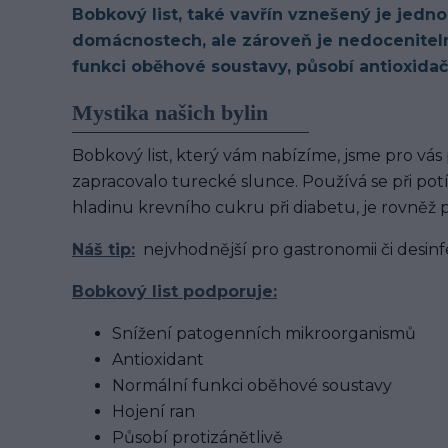
Bobkový list, také vavřín vznešený je jedno
domácnostech, ale zároveň je nedoceniteln
funkci oběhové soustavy, působí antioxidač
Mystika našich bylin
Bobkový list, který vám nabízíme, jsme pro vás 
zapracovalo turecké slunce.
Používá se při pot
hladinu krevního cukru při diabetu, je rovněž
Náš tip:
nejvhodnější pro gastronomii či desinfe
Bobkový list podporuje:
Snížení patogenních mikroorganismů
Antioxidant
Normální funkci oběhové soustavy
Hojení ran
Působí protizánětlivě