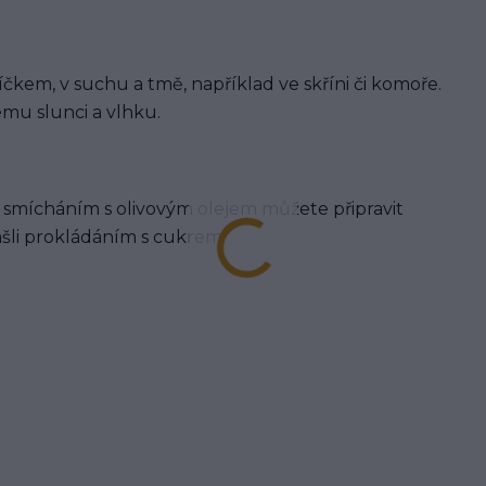
íčkem, v suchu a tmě, například ve skříni či komoře.
mu slunci a vlhku.
 si smícháním s olivovým olejem můžete připravit
ašli prokládáním s cukrem.