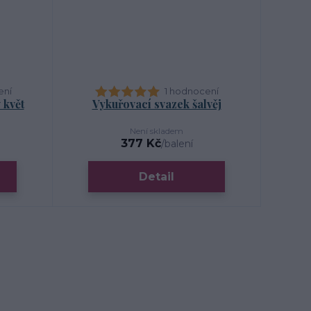
ení
1 hodnocení
 květ
Vykuřovací svazek šalvěj
Není skladem
377 Kč
/
balení
Detail