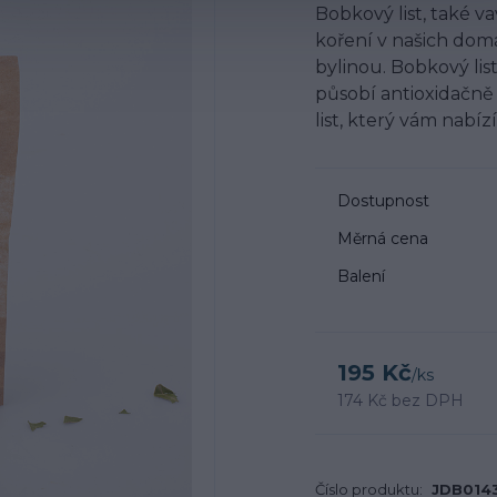
Bobkový list, také v
koření v našich dom
bylinou. Bobkový li
působí antioxidačně 
list, který vám nabízí
Dostupnost
Měrná cena
Balení
195 Kč
/
ks
174 Kč
bez DPH
Číslo produktu:
JDB014