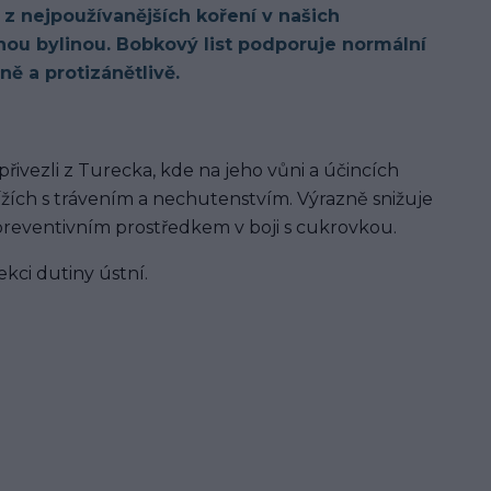
 z nejpoužívanějších koření v našich
ou bylinou. Bobkový list podporuje normální
ně a protizánětlivě.
přivezli z Turecka, kde na jeho vůni a účincích
ížích s trávením a nechutenstvím. Výrazně snižuje
 preventivním prostředkem v boji s cukrovkou.
kci dutiny ústní.