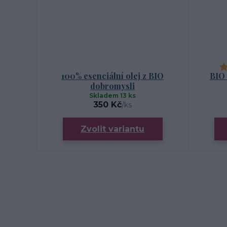
100% esenciální olej z BIO
BIO 
dobromysli
Skladem 13 ks
350 Kč
/
ks
Zvolit variantu