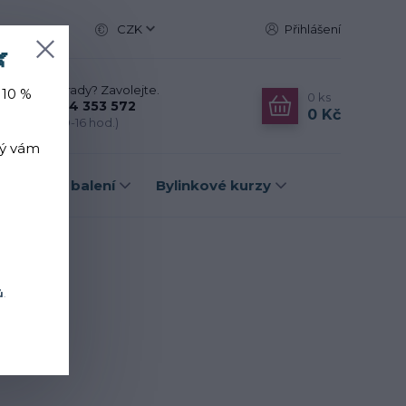
CZK
Přihlášení

Nevíte si rady? Zavolejte.
 10 %
0
ks
+420 774 353 572
0 Kč
(Po-Pá, 10-16 hod.)
rý vám
Dárková balení
Bylinkové kurzy
ů
.