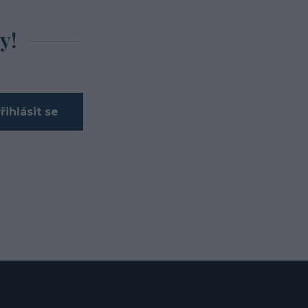
y!
řihlásit se