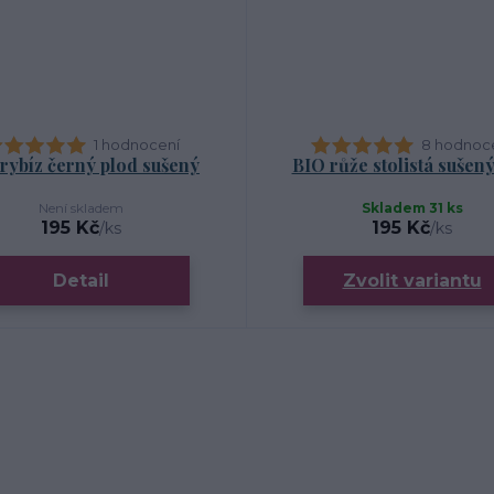
1 hodnocení
8 hodnoc
rybíz černý plod sušený
BIO růže stolistá sušený
Není skladem
Skladem 31 ks
195 Kč
195 Kč
/
ks
/
ks
Detail
Zvolit variantu