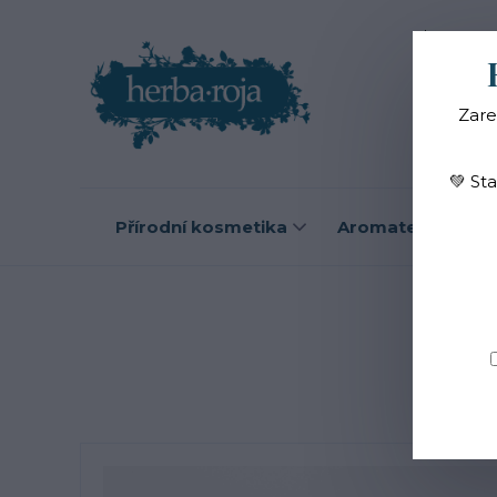
Blog
O
Zare
💚 St
Přírodní kosmetika
Aromaterapie