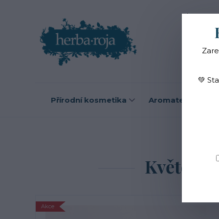
Blog
O
Zare
💚 St
Přírodní kosmetika
Aromaterapie
Úv
Květová 
Akce