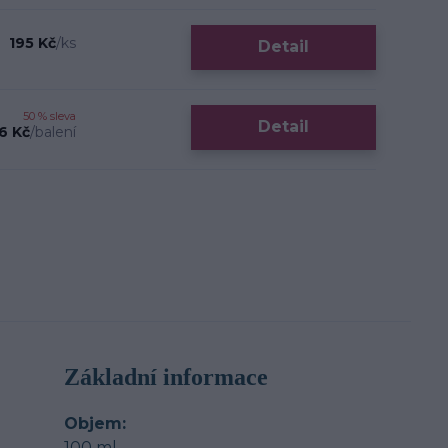
195 Kč
/
ks
Detail
50 % sleva
Detail
6 Kč
/
balení
Základní informace
Objem
100 ml