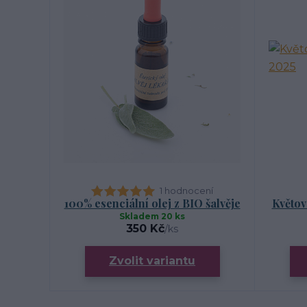
1 hodnocení
100% esenciální olej z BIO šalvěje
Květov
Skladem 20 ks
350 Kč
/
ks
Zvolit variantu