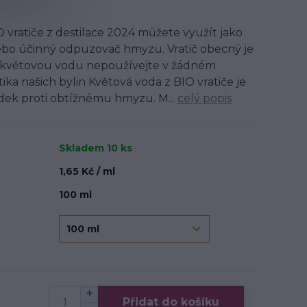
 vratiče z destilace 2024 můžete využít jako
ebo účinný odpuzovač hmyzu. Vratič obecný je
o květovou vodu nepoužívejte v žádném
ika našich bylin Květová voda z BIO vratiče je
dek proti obtížnému hmyzu. M...
celý popis
Skladem 10 ks
1,65 Kč / ml
100 ml
Přidat do košíku