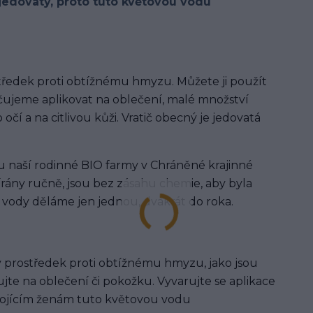
jedovatý, proto tuto květovou vodu
středek proti obtížnému hmyzu. Můžete ji použít
čujeme aplikovat na oblečení, malé množství
očí a na citlivou kůži. Vratič obecný je jedovatá
u naší rodinné BIO farmy v Chráněné krajinné
bírány ručně, jsou bez zásahu chemie, aby byla
é vody děláme jen jednou, dvakrát do roka.
prostředek proti obtížnému hmyzu, jako jsou
ujte na oblečení či pokožku. Vyvarujte se aplikace
kojícím ženám tuto květovou vodu