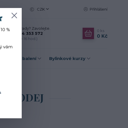
CZK
Přihlášení

Nevíte si rady? Zavolejte.
 10 %
0
ks
+420 774 353 572
0 Kč
(Po-Pá, 10-16 hod.)
rý vám
Dárková balení
Bylinkové kurzy
DEJ
 VÝPRODEJ
ů
.