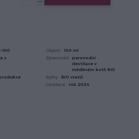
-100
Objem:
100 ml
a s
Zpracování:
parovodní
destilace v
měděném kotli 80l
 produkce
Byliny:
BIO vratič
t
Destilace:
rok 2024