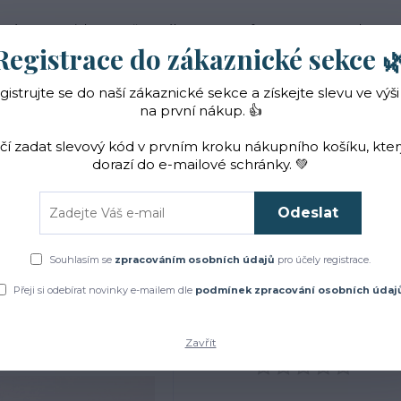
 nás
Novinky
Vše o nákupu
Reference
Kontakt
Registrace do zákaznické sekce 
gistrujte se do naší zákaznické sekce a získejte slevu ve výši
Hledat
na první nákup. 👍
ačí zadat slevový kód v prvním kroku nákupního košíku, kte
dorazí do e-mailové schránky. 💚
Čaje a sirupy
Bylinky
ZACHRAŇTE BYLINKY!
Odeslat
od
ZACHRAŇTE BYLINKY!
Květová voda z BIO vratiče 100 ml VÝPRO
Souhlasím se
zpracováním osobních údajů
pro účely registrace.
voda z BIO vratiče 100 ml
Přeji si odebírat novinky e-mailem dle
podmínek zpracování osobních údaj
Zavřít