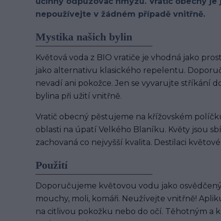
účinný odpuzovač hmyzu. Vratič obecný je 
nepoužívejte v žádném případě vnitřně.
Mystika našich bylin
Květová voda z BIO vratiče je vhodná jako pro
jako alternativu klasického repelentu. Doporu
nevadí ani pokožce. Jen se vyvarujte stříkání do 
bylina při užití vnitřně.
Vratič obecný pěstujeme na křížovském políčk
oblasti na úpatí Velkého Blaníku. Květy jsou s
zachovaná co nejvyšší kvalita. Destilaci květov
Použití
Doporučujeme květovou vodu jako osvědčený 
mouchy, moli, komáři. Neužívejte vnitřně! Aplik
na citlivou pokožku nebo do očí. Těhotným a 