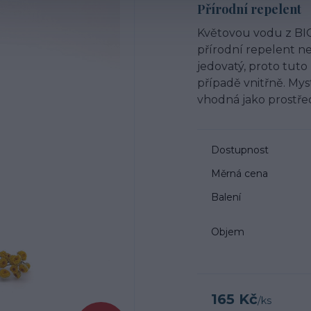
Přírodní repelent
Květovou vodu z BIO
přírodní repelent n
jedovatý, proto tut
případě vnitřně. Myst
vhodná jako prostře
Dostupnost
Měrná cena
Balení
Objem
165 Kč
/
ks