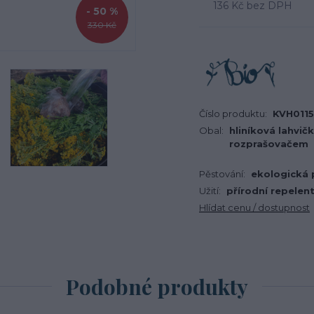
136 Kč
bez DPH
- 50 %
330 Kč
Číslo produktu:
KVH0115
Obal:
hliníková lahvičk
rozprašovačem
Pěstování:
ekologická
Užití:
přírodní repelen
Hlídat cenu / dostupnost
Podobné produkty