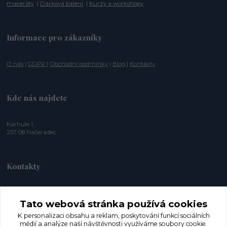
maceráty
|
Dárková balení
|
Kurzy a workshopy
Informace pro zákazníky
O nás
|
GDPR
|
Obchodní podmínky
|
Blog
|
Kontakty
Kde nás najdete
Karhule 1,
257 08 Načeradec
Kontakty
+420 774 353 572
Tato webová stránka používá cookies
K personalizaci obsahu a reklam, poskytování funkcí sociálních
info@herbaroja.cz
médií a analýze naší návštěvnosti využíváme soubory cookie.