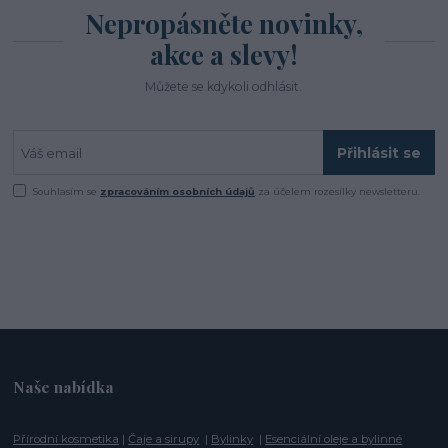
Nepropásněte novinky,
akce a slevy!
Můžete se kdykoli odhlásit.
Přihlásit se
Souhlasím se
zpracováním osobních údajů
za účelem rozesílky newsletteru.
Naše nabídka
Přírodní kosmetika
|
Čaje a sirupy
|
Bylinky
|
Esenciální oleje a bylinné