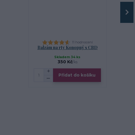
11 hodnocení
Balzám na rty Konopný s CBD
BIO heřmán
Skladem 34 ks
350 Kč
/
ks
Přidat do košíku