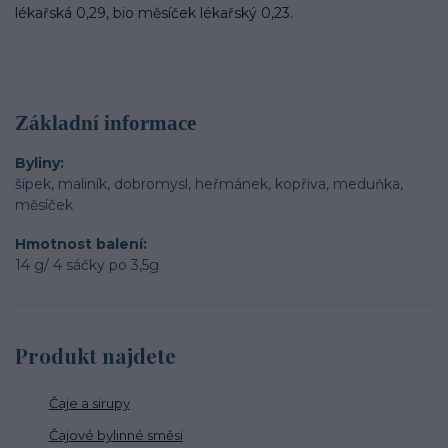
lékařská 0,29, bio měsíček lékařský 0,23.
Základní informace
Byliny
šípek, maliník, dobromysl, heřmánek, kopřiva, meduňka,
měsíček
Hmotnost balení
14 g/ 4 sáčky po 3,5g
Produkt najdete
Čaje a sirupy
Čajové bylinné směsi