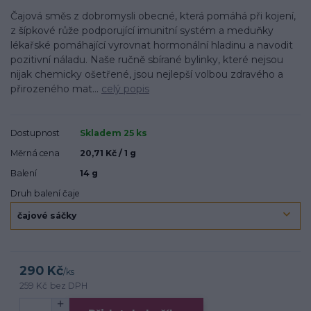
Čajová směs z dobromysli obecné, která pomáhá při kojení,
z šípkové růže podporující imunitní systém a meduňky
lékařské pomáhající vyrovnat hormonální hladinu a navodit
pozitivní náladu. Naše ručně sbírané bylinky, které nejsou
nijak chemicky ošetřené, jsou nejlepší volbou zdravého a
přirozeného mat...
celý popis
Dostupnost
Skladem 25 ks
Měrná cena
20,71 Kč / 1 g
Balení
14 g
Druh balení čaje
290 Kč
/
ks
259 Kč
bez DPH