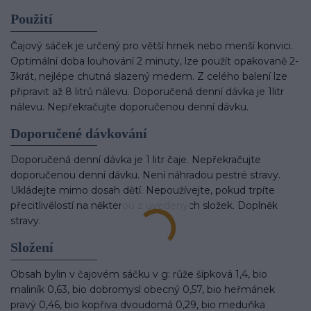
Použití
Čajový sáček je určený pro větší hrnek nebo menší konvici.
Optimální doba louhování 2 minuty, lze použít opakovaně 2-
3krát, nejlépe chutná slazený medem. Z celého balení lze
připravit až 8 litrů nálevu. Doporučená denní dávka je 1litr
nálevu. Nepřekračujte doporučenou denní dávku.
Doporučené dávkování
Doporučená denní dávka je 1 litr čaje. Nepřekračujte
doporučenou denní dávku. Není náhradou pestré stravy.
Ukládejte mimo dosah dětí. Nepoužívejte, pokud trpíte
přecitlivělostí na některou z uvedených složek. Doplněk
stravy.
Složení
Obsah bylin v čajovém sáčku v g: růže šípková 1,4, bio
maliník 0,63, bio dobromysl obecný 0,57, bio heřmánek
pravý 0,46, bio kopřiva dvoudomá 0,29, bio meduňka