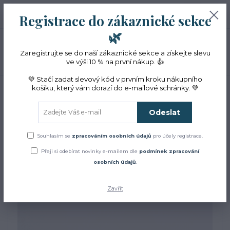
+420 774 353 572
0
ks
CZK
Registrace do zákaznické sekce
0 Kč
(Po-Pá, 10-16 hod.)
🌿
Menu
Zaregistrujte se do naší zákaznické sekce a získejte slevu
ve výši 10 % na první nákup. 👍
💚 Stačí zadat slevový kód v prvním kroku nákupního
košíku, který vám dorazí do e-mailové schránky. 💚
Hledat
Odeslat
Úvod
Čaje a sirupy
Magie kojící maminky
Magie kojící maminky
Souhlasím se
zpracováním osobních údajů
pro účely registrace.
Přeji si odebírat novinky e-mailem dle
podmínek zpracování
osobních údajů
.
Zavřít