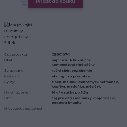
Přidat do košíku
Číslo produktu:
CBS0107-1
Obal:
papír a PLA kukuřičné
kompostovatelné sáčky
Zpracování:
ruční sběr, bez chemie
Pěstování:
ekologická produkce
Byliny:
šípek, maliník, dobromysl, heřmánek,
kopřiva, meduňka, měsíček
Hmotnost balení:
14 g/ 4 sáčky po 3,5g
Užití:
čaj pro děti i maminky, moje zdraví,
podpora imunity
Hlídat cenu / dostupnost