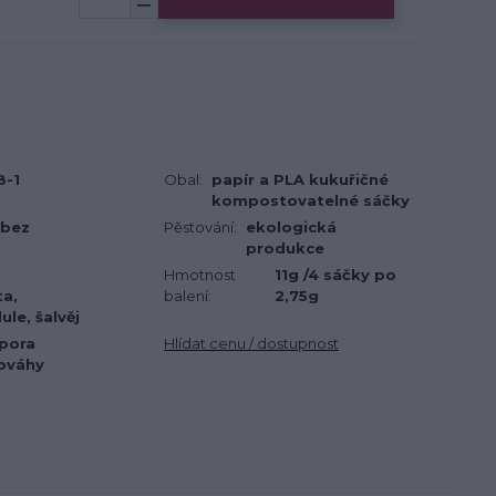
8-1
Obal:
papír a PLA kukuřičné
kompostovatelné sáčky
 bez
Pěstování:
ekologická
produkce
Hmotnost
11g /4 sáčky po
a,
balení:
2,75g
ule, šalvěj
dpora
Hlídat cenu / dostupnost
ováhy