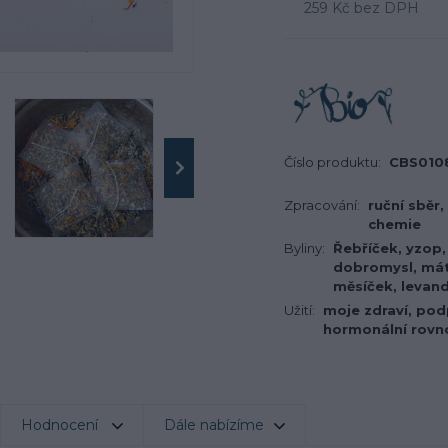
259 Kč
bez DPH
Číslo produktu:
CBS010
Zpracování:
ruční sběr,
chemie
Byliny:
Řebříček, yzop,
dobromysl, mát
měsíček, levand
Užití:
moje zdraví, po
hormonální rovn
Hodnocení
Dále nabízíme