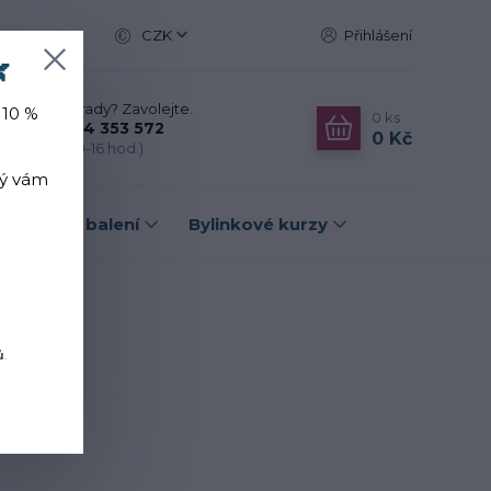
CZK
Přihlášení

Nevíte si rady? Zavolejte.
 10 %
0
ks
+420 774 353 572
0 Kč
(Po-Pá, 10-16 hod.)
rý vám
Dárková balení
Bylinkové kurzy
ů
.