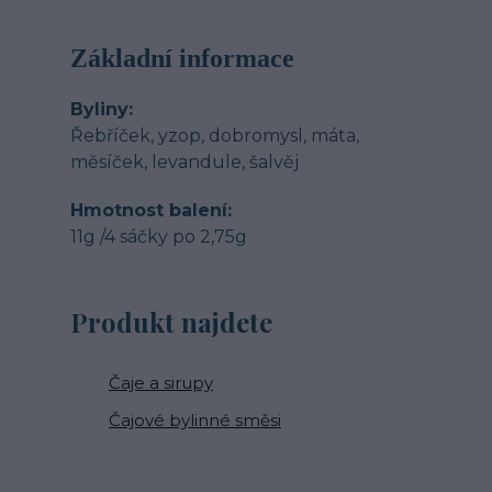
Základní informace
Byliny
Řebříček, yzop, dobromysl, máta,
měsíček, levandule, šalvěj
Hmotnost balení
11g /4 sáčky po 2,75g
Produkt najdete
Čaje a sirupy
Čajové bylinné směsi