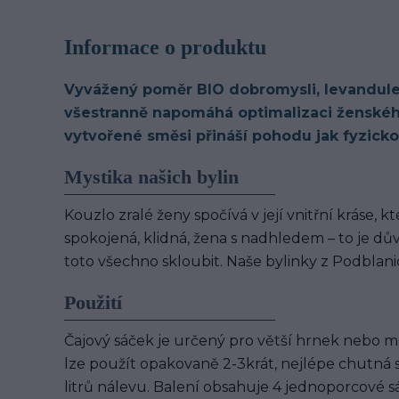
Informace o produktu
Vyvážený poměr BIO dobromysli, levandule, 
všestranně napomáhá optimalizaci ženského
vytvořené směsi přináší pohodu jak fyzicko
Mystika našich bylin
Kouzlo zralé ženy spočívá v její vnitřní kráse, k
spokojená, klidná, žena s nadhledem – to je důvo
toto všechno skloubit. Naše bylinky z Podbla
Použití
Čajový sáček je určený pro větší hrnek nebo m
lze použít opakovaně 2-3krát, nejlépe chutná s
litrů nálevu. Balení obsahuje 4 jednoporcové 