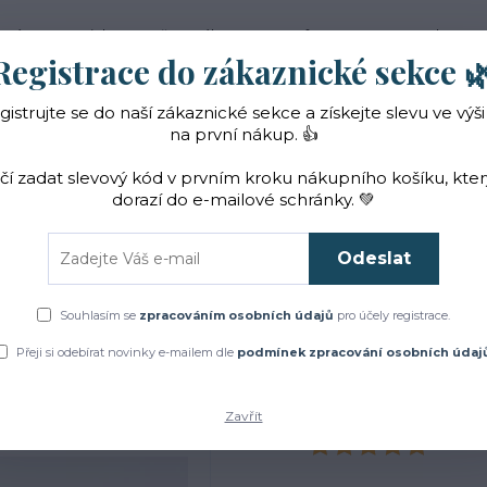
 nás
Novinky
Vše o nákupu
Reference
Kontakt
Registrace do zákaznické sekce 
gistrujte se do naší zákaznické sekce a získejte slevu ve výši
Hledat
na první nákup. 👍
ačí zadat slevový kód v prvním kroku nákupního košíku, kte
dorazí do e-mailové schránky. 💚
Čaje a sirupy
Bylinky
ZACHRAŇTE BYLINKY!
Odeslat
Úvod
Čaje a sirupy
Magie zralé ženy
Souhlasím se
zpracováním osobních údajů
pro účely registrace.
Magie zralé ženy
Přeji si odebírat novinky e-mailem dle
podmínek zpracování osobních údaj
Zavřít