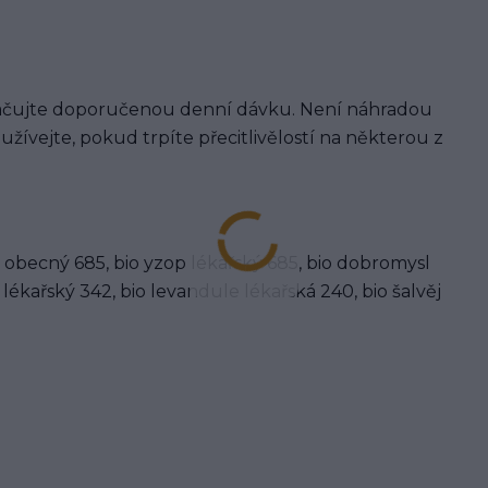
kračujte doporučenou denní dávku. Není náhradou
žívejte, pokud trpíte přecitlivělostí na některou z
 obecný 685, bio yzop lékařský 685, bio dobromysl
ékařský 342, bio levandule lékařská 240, bio šalvěj