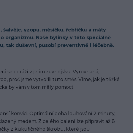
šalvěje, yzopu, měsíčku, řebříčku a máty
 organizmu. Naše bylinky v této speciálně
u, tak duševní, působí preventivně i léčebně.
terá se odráží v jejím zevnějšku. Vyrovnaná,
d, proč jsme vytvořili tuto směs. Víme, jak je těžké
nicka by vám v tom měly pomoct.
enší konvici. Optimální doba louhování 2 minuty,
lazený medem. Z celého balení lze připravit až 8
sáčky z kukuřičného škrobu, které jsou