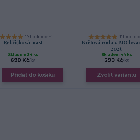
19 hodnocení
11 hodnoc
Řebříčková mast
Květová voda z BIO leva
2026
Skladem 34 ks
Skladem 44 ks
690 Kč
290 Kč
/
ks
/
ks
Přidat do košíku
Zvolit variantu