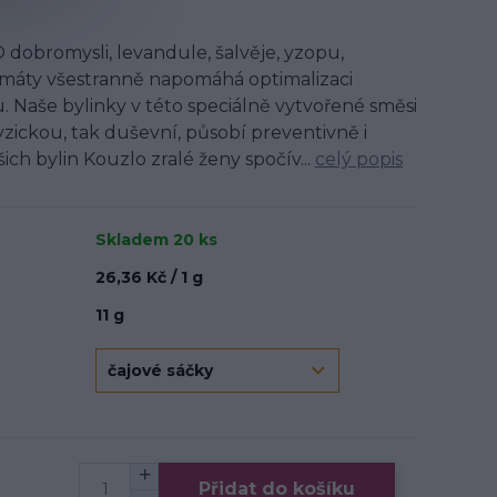
dobromysli, levandule, šalvěje, yzopu,
 máty všestranně napomáhá optimalizaci
 Naše bylinky v této speciálně vytvořené směsi
yzickou, tak duševní, působí preventivně i
ich bylin Kouzlo zralé ženy spočív...
celý popis
Skladem 20 ks
26,36 Kč / 1 g
11 g
Přidat do košíku