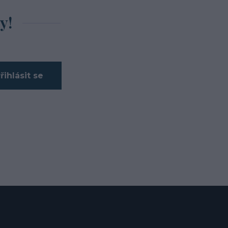
y!
řihlásit se