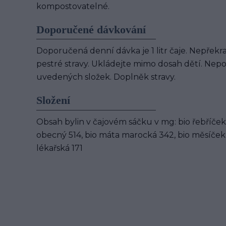
kompostovatelné.
Doporučené dávkování
Doporučená denní dávka je 1 litr čaje. Nepře
pestré stravy. Ukládejte mimo dosah dětí. Nepou
uvedených složek. Doplněk stravy.
Složení
Obsah bylin v čajovém sáčku v mg: bio řebříček
obecný 514, bio máta marocká 342, bio měsíček l
lékařská 171