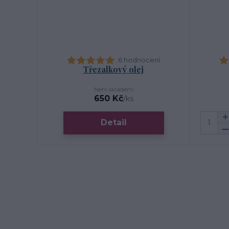
6 hodnocení
Třezalkový olej
Není skladem
650 Kč
/
ks
Detail