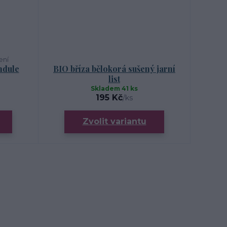
ení
ndule
BIO bříza bělokorá sušený jarní
list
Skladem 41 ks
195 Kč
/
ks
Zvolit variantu