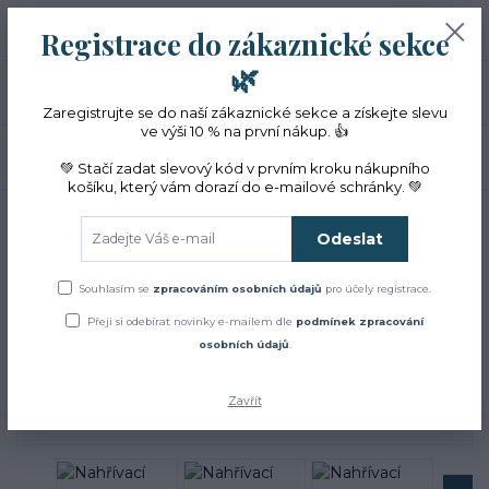
+420 774 353 572
0
ks
CZK
Registrace do zákaznické sekce
0 Kč
(Po-Pá, 10-16 hod.)
🌿
Menu
Zaregistrujte se do naší zákaznické sekce a získejte slevu
ve výši 10 % na první nákup. 👍
Hledat
💚 Stačí zadat slevový kód v prvním kroku nákupního
košíku, který vám dorazí do e-mailové schránky. 💚
Úvod
Dárková balení
Relaxační sety
Nahřívací polštář s BIO bylinkami -
velký
Odeslat
Nahřívací polštář s BIO
Souhlasím se
zpracováním osobních údajů
pro účely registrace.
bylinkami - velký
Přeji si odebírat novinky e-mailem dle
podmínek zpracování
osobních údajů
.
Zavřít