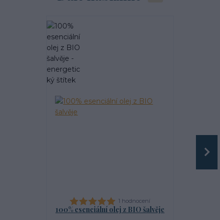
TOP produkt
1 hodnocení
100% esenciální olej z BIO šalvěje
Ve