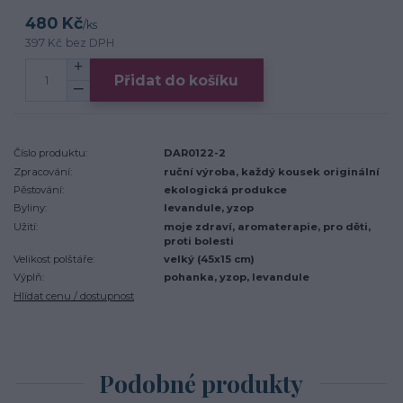
480 Kč
/
ks
397 Kč
bez DPH
Přidat do košíku
Číslo produktu:
DAR0122-2
Zpracování:
ruční výroba, každý kousek originální
Pěstování:
ekologická produkce
Byliny:
levandule, yzop
Užití:
moje zdraví, aromaterapie, pro děti,
proti bolesti
Velikost polštáře:
velký (45x15 cm)
Výplň:
pohanka, yzop, levandule
Hlídat cenu / dostupnost
Podobné produkty