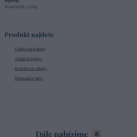
Byliny
levandule, yzop
Produkt najdete
Dárková balení
Sušené byliny
Bylinkové dárky
Relaxační sety
Dále nabízíme
6