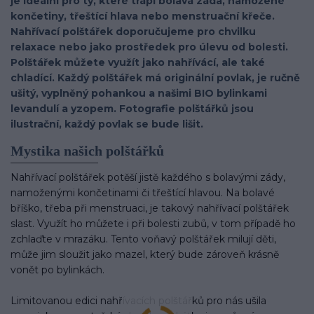
je ideální pro ty, které trápí bolavá záda, namožené
končetiny, třeštící hlava nebo menstruační křeče.
Nahřívací polštářek doporučujeme pro chvilku
relaxace nebo jako prostředek pro úlevu od bolesti.
Polštářek můžete využít jako nahřívácí, ale také
chladící. Každý polštářek má originální povlak, je ručně
ušitý, vyplněný pohankou a našimi BIO bylinkami
levandulí a yzopem. Fotografie polštářků jsou
ilustrační, každý povlak se bude lišit.
Mystika našich polštářků
Nahřívací polštářek potěší jistě každého s bolavými zády,
namoženými končetinami či třeštící hlavou. Na bolavé
bříško, třeba při menstruaci, je takový nahřívací polštářek
slast. Využít ho můžete i při bolesti zubů, v tom případě ho
zchlaďte v mrazáku. Tento voňavý polštářek milují děti,
může jim sloužit jako mazel, který bude zároveň krásně
vonět po bylinkách.
Limitovanou edici nahřívacích polštářků pro nás ušila