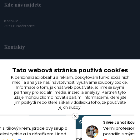
Kde nás najdete
Karhule 1,
257 08 Načeradec
Kontakty
+420 774 353 572
Tato webová stránka používá cookies
K personalizaci obsahu a reklam, poskytování funkcí sociálních
info@herbaroja.cz
médií a analýze naší návštěvnosti využíváme soubory cookie.
Informace o tom, jak náš web používáte, sdílíme se svými
partnery pro sociální média, inzerci a analýzy. Partneři tyto
údaje mohou zkombinovat s dalšími informacemi, které jste
jim poskytli nebo které získali v důsledku toho, že používáte
jejich služby.
Souhlasím
Nastavení
Silvie Janošíková
©
Herba Roja 2021
|
Experimentální zahrada pod Blaníkem 2021
| © brand
Velmi profesionální přístup. Paní mi skvěle
poradila s mým problémem a okamžitě
petula.graphics + team
| © fotografie Martin Šilar
reagovala na Messengeru. Objednala jsem si u ní
Souhlas můžete odmítnout
zde
.