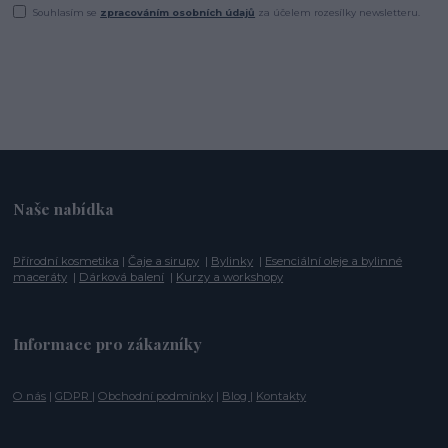
Souhlasím se
zpracováním osobních údajů
za účelem rozesílky newsletteru.
Naše nabídka
Přírodní kosmetika
|
Čaje a sirupy
|
Bylinky
|
Esenciální oleje a bylinné
maceráty
|
Dárková balení
|
Kurzy a workshopy
Informace pro zákazníky
O nás
|
GDPR
|
Obchodní podmínky
|
Blog
|
Kontakty