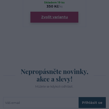
Skladem 19 ks
S
350 Kč
/
ks
Zvolit variantu
Zv
Nepropásněte novinky,
akce a slevy!
Můžete se kdykoli odhlásit.
Přihlásit se