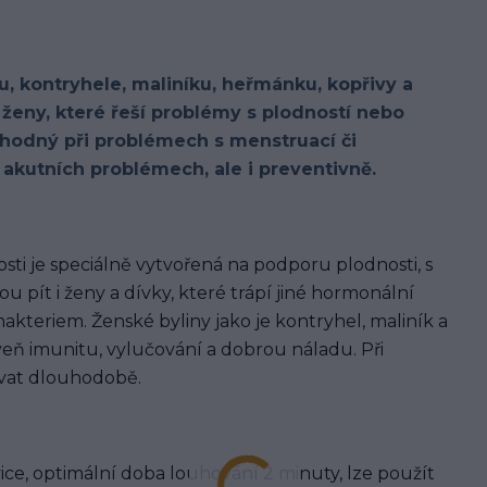
u, kontryhele, maliníku, heřmánku, kopřivy a
ženy, které řeší problémy s plodností nebo
 vhodný při problémech s menstruací či
kutních problémech, ale i preventivně.
ti je speciálně vytvořená na podporu plodnosti, s
u pít i ženy a dívky, které trápí jiné hormonální
makteriem. Ženské byliny jako je kontryhel, maliník a
oveň imunitu, vylučování a dobrou náladu. Při
vat dlouhodobě.
ce, optimální doba louhování 2 minuty, lze použít