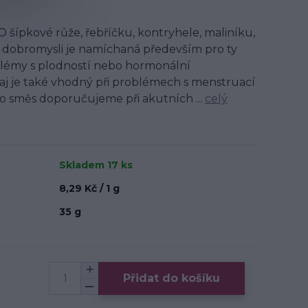
 šípkové růže, řebříčku, kontryhele, maliníku,
 dobromysli je namíchaná především pro ty
oblémy s plodností nebo hormonální
čaj je také vhodný při problémech s menstruací
 směs doporučujeme při akutních ...
celý
Skladem 17 ks
8,29 Kč / 1 g
35 g
Přidat do košíku