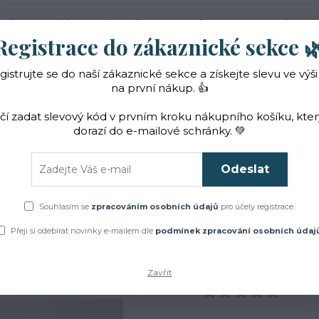
 nás
Novinky
Vše o nákupu
Reference
Kontakt
Registrace do zákaznické sekce 
gistrujte se do naší zákaznické sekce a získejte slevu ve výši
Hledat
na první nákup. 👍
ačí zadat slevový kód v prvním kroku nákupního košíku, kte
dorazí do e-mailové schránky. 💚
Čaje a sirupy
Bylinky
ZACHRAŇTE BYLINKY!
Odeslat
Úvod
Čaje a sirupy
Podpora plodnosti
Souhlasím se
zpracováním osobních údajů
pro účely registrace.
Podpora plodnosti
Přeji si odebírat novinky e-mailem dle
podmínek zpracování osobních údaj
Zavřít