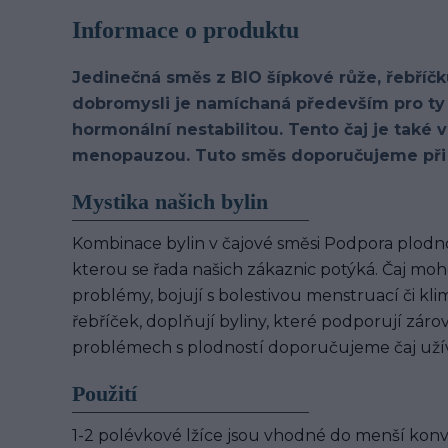
Informace o produktu
Jedinečná směs z BIO šípkové růže, řebříčk
dobromysli je namíchaná především pro ty 
hormonální nestabilitou. Tento čaj je také
menopauzou. Tuto směs doporučujeme při a
Mystika našich bylin
Kombinace bylin v čajové směsi Podpora plodnos
kterou se řada našich zákaznic potýká. Čaj moho
problémy, bojují s bolestivou menstruací či kli
řebříček, doplňují byliny, které podporují zár
problémech s plodností doporučujeme čaj uží
Použití
1-2 polévkové lžíce jsou vhodné do menší konvi