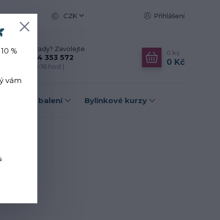
CZK
Přihlášení

Nevíte si rady? Zavolejte.
 10 %
0
ks
+420 774 353 572
0 Kč
(Po-Pá, 10-16 hod.)
rý vám
Dárková balení
Bylinkové kurzy
ů
.