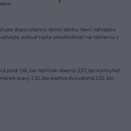
medem.
kračujte doporučenou denní dávku. Není náhradou
žívejte, pokud trpíte přecitlivělostí na některou z
vá plod 7,65, bio řebříček obecný 3,57, bio kontryhel
eřmánek pravý 2,55, bio kopřiva dvoudomá 2,55, bio