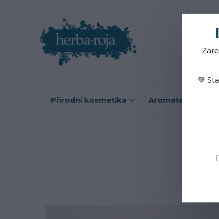
Blog
O
Zare
💚 St
Přírodní kosmetika
Aromaterapie