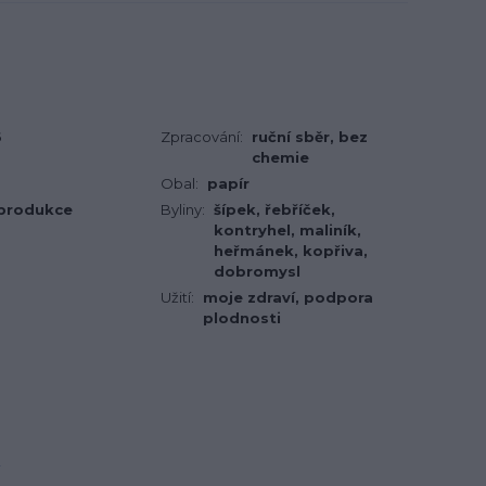
6
Zpracování:
ruční sběr, bez
chemie
Obal:
papír
 produkce
Byliny:
šípek, řebříček,
kontryhel, maliník,
heřmánek, kopřiva,
dobromysl
Užití:
moje zdraví, podpora
plodnosti