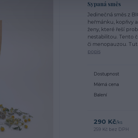
Sypaná směs
Jedinečná směs z BIO
heřmánku, kopřivy a
ženy, které řeší pr
nestabilitou. Tento 
či menopauzou. Tuto
popis
Dostupnost
Měrná cena
Balení
290 Kč
/
ks
259 Kč
bez DPH