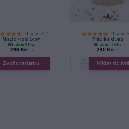
8 hodnocení
2 hodnoc
Magie zralé ženy
Polední siesta
Skladem 36 ks
Skladem 24 ks
290 Kč
290 Kč
/
ks
/
ks
Zvolit variantu
Přidat do ko