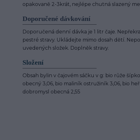
opakovaně 2-3krát, nejlépe chutná slazený 
Doporučené dávkování
Doporučená denní dávka je 1 litr čaje. Nepře
pestré stravy. Ukládejte mimo dosah dětí. Nepou
uvedených složek. Doplněk stravy.
Složení
Obsah bylin v čajovém sáčku v g: bio růže šípko
obecný 3,06, bio maliník ostružiník 3,06, bio h
dobromysl obecná 2,55