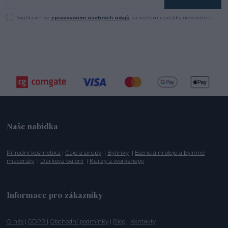
Souhlasím se
zpracováním osobních údajů
za účelem rozesílky newsletteru.
Naše nabídka
Přírodní kosmetika
|
Čaje a sirupy
|
Bylinky
|
Esenciální oleje a bylinné
maceráty
|
Dárková balení
|
Kurzy a workshopy
Informace pro zákazníky
O nás
|
GDPR
|
Obchodní podmínky
|
Blog
|
Kontakty