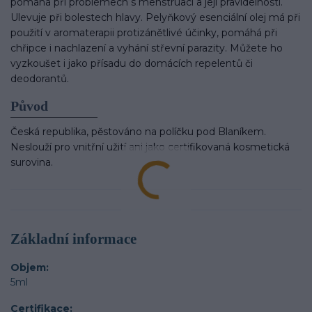
pomáhá při problémech s menstruací a její pravidelností.
Ulevuje při bolestech hlavy. Pelyňkový esenciální olej má při
použití v aromaterapii protizánětlivé účinky, pomáhá při
chřipce i nachlazení a vyhání střevní parazity. Můžete ho
vyzkoušet i jako přísadu do domácích repelentů či
deodorantů.
Pův
od
Česká republika, pěstováno na políčku pod Blaníkem.
Neslouží pro vnitřní užití ani jako certifikovaná kosmetická
surovina.
Základní informace
Objem
5ml
Certifikace