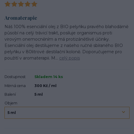
Aromaterapie
Náš 100% esenciální olej z BIO pelyňku pravého blahodárně
působí na celý trávicí trakt, posiluje organismus proti
virovým onemocněním a má protizánětlivé účinky.
Esenciální olej destilujeme z našeho ručně sbíraného BIO
pelyňku v 80litrové destilační koloně. Doporučujeme pro
použití v aromaterapii. M...
celý popis
Dostupnost
Skladem 14 ks
Měrná cena
300 Kč / ml
Balení
5 ml
Objem