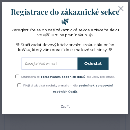
+420 774 353 572
0
ks
CZK
Registrace do zákaznické sekce
0 Kč
(Po-Pá, 10-16 hod.)
🌿
Menu
Zaregistrujte se do naší zákaznické sekce a získejte slevu
ve výši 10 % na první nákup. 👍
💚 Stačí zadat slevový kód v prvním kroku nákupního
košíku, který vám dorazí do e-mailové schránky. 💚
Hledat
Odeslat
Úvod
Aromaterapie
100% esenciální olej z BIO pelyňku 5 ml
100% esenciální olej z BIO
Souhlasím se
zpracováním osobních údajů
pro účely registrace.
Přeji si odebírat novinky e-mailem dle
podmínek zpracování
pelyňku 5 ml
osobních údajů
.
Zavřít