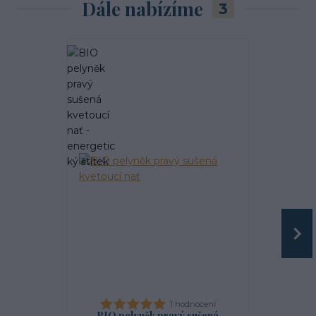
Dále nabízíme
3
1 hodnocení
BIO pelyněk pravý sušená
Magie