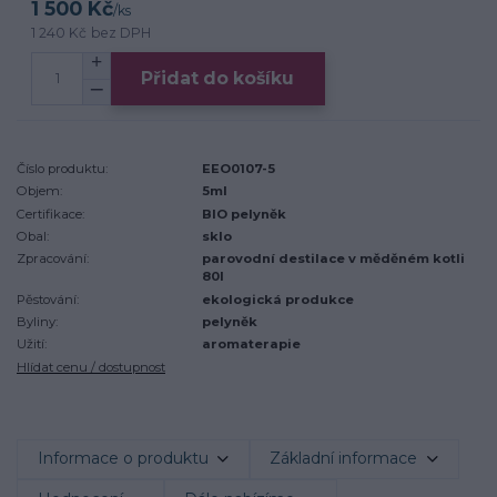
1 500 Kč
/
ks
1 240 Kč
bez DPH
Přidat do košíku
Číslo produktu:
EEO0107-5
Objem:
5ml
Certifikace:
BIO pelyněk
Obal:
sklo
Zpracování:
parovodní destilace v měděném kotli
80l
Pěstování:
ekologická produkce
Byliny:
pelyněk
Užití:
aromaterapie
Hlídat cenu / dostupnost
Informace o produktu
Základní informace