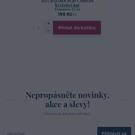
kvetoucí nať
Skladem 32 ks
S
195 Kč
/
ks
Přidat do košíku
Zv
Nepropásněte novinky,
akce a slevy!
Můžete se kdykoli odhlásit.
Přihlásit se