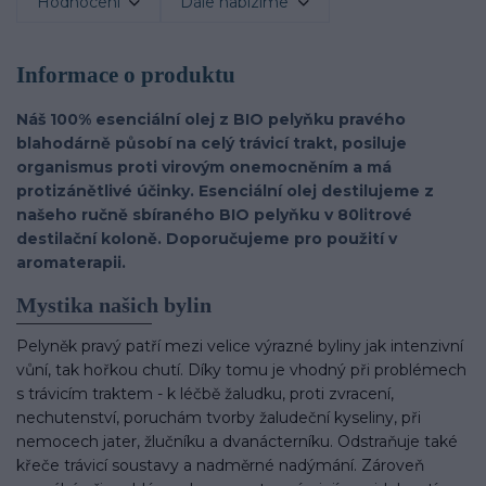
Hodnocení
Dále nabízíme
Informace o produktu
Náš 100% esenciální olej z BIO pelyňku pravého
blahodárně působí na celý trávicí trakt, posiluje
organismus proti virovým onemocněním a má
protizánětlivé účinky. Esenciální olej destilujeme z
našeho ručně sbíraného BIO pelyňku v 80litrové
destilační koloně. Doporučujeme pro použití v
aromaterapii.
Mystika našich bylin
Pelyněk pravý patří mezi velice výrazné byliny jak intenzivní
vůní, tak hořkou chutí. Díky tomu je vhodný při problémech
s trávicím traktem - k léčbě žaludku, proti zvracení,
nechutenství, poruchám tvorby žaludeční kyseliny, při
nemocech jater, žlučníku a dvanácterníku. Odstraňuje také
křeče trávicí soustavy a nadměrné nadýmání. Zároveň