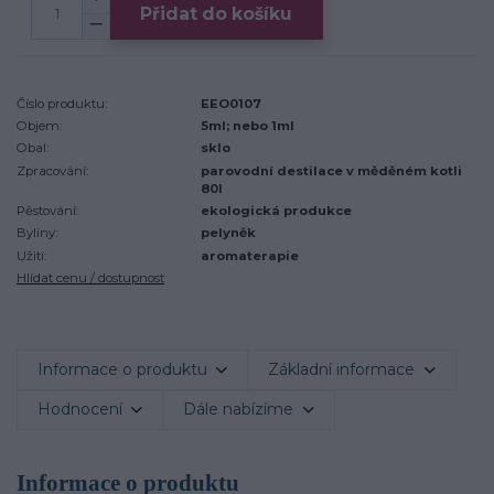
Přidat do košíku
Číslo produktu:
EEO0107
Objem:
5ml; nebo 1ml
Obal:
sklo
Zpracování:
parovodní destilace v měděném kotli
80l
Pěstování:
ekologická produkce
Byliny:
pelyněk
Užití:
aromaterapie
Hlídat cenu / dostupnost
Informace o produktu
Základní informace
Hodnocení
Dále nabízíme
Informace o produktu