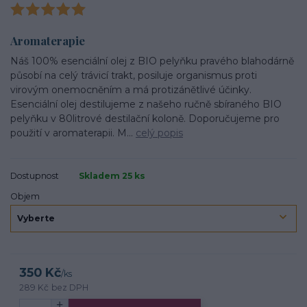
Aromaterapie
Náš 100% esenciální olej z BIO pelyňku pravého blahodárně
působí na celý trávicí trakt, posiluje organismus proti
virovým onemocněním a má protizánětlivé účinky.
Esenciální olej destilujeme z našeho ručně sbíraného BIO
pelyňku v 80litrové destilační koloně. Doporučujeme pro
použití v aromaterapii. M...
celý popis
Dostupnost
Skladem 25 ks
Objem
350 Kč
/
ks
289 Kč
bez DPH