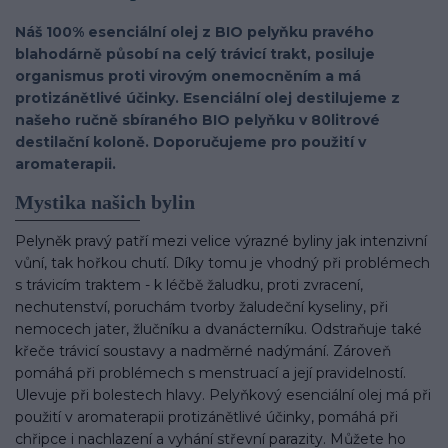
Náš 100% esenciální olej z BIO pelyňku pravého
blahodárně působí na celý trávicí trakt, posiluje
organismus proti virovým onemocněním a má
protizánětlivé účinky. Esenciální olej destilujeme z
našeho ručně sbíraného BIO pelyňku v 80litrové
destilační koloně. Doporučujeme pro použití v
aromaterapii.
Mystika našich bylin
Pelyněk pravý patří mezi velice výrazné byliny jak intenzivní
vůní, tak hořkou chutí. Díky tomu je vhodný při problémech
s trávicím traktem - k léčbě žaludku, proti zvracení,
nechutenství, poruchám tvorby žaludeční kyseliny, při
nemocech jater, žlučníku a dvanácterníku. Odstraňuje také
křeče trávicí soustavy a nadměrné nadýmání. Zároveň
pomáhá při problémech s menstruací a její pravidelností.
Ulevuje při bolestech hlavy. Pelyňkový esenciální olej má při
použití v aromaterapii protizánětlivé účinky, pomáhá při
chřipce i nachlazení a vyhání střevní parazity. Můžete ho