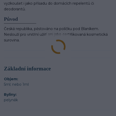
vyzkoušet i jako přísadu do domácích repelentů či
deodorantů.
Pův
od
Česká republika, pěstováno na políčku pod Blaníkem.
Neslouží pro vnitřní užití ani jako certifikovaná kosmetická
surovina.
Základní informace
Objem
5ml; nebo 1ml
Byliny
pelyněk