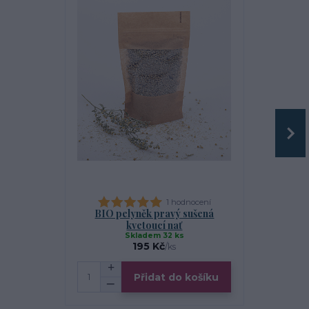
1 hodnocení
BIO pelyněk pravý sušená
Magie
kvetoucí nať
Skladem 32 ks
S
195 Kč
/
ks
Přidat do košíku
Zv