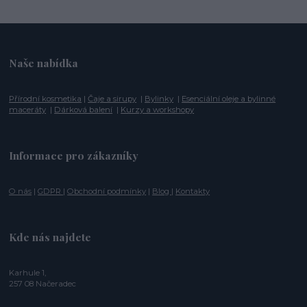
Naše nabídka
Přírodní kosmetika
|
Čaje a sirupy
|
Bylinky
|
Esenciální oleje a bylinné
maceráty
|
Dárková balení
|
Kurzy a workshopy
Informace pro zákazníky
O nás
|
GDPR
|
Obchodní podmínky
|
Blog
|
Kontakty
Kde nás najdete
Karhule 1,
257 08 Načeradec