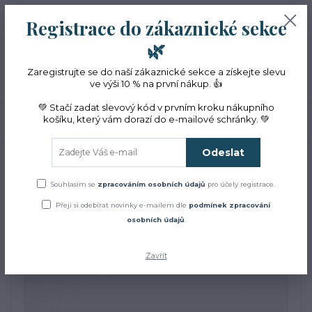
+420 774 353 572
0
ks
CZK
Registrace do zákaznické sekce
0 Kč
(Po-Pá, 10-16 hod.)
🌿
Menu
Zaregistrujte se do naší zákaznické sekce a získejte slevu
ve výši 10 % na první nákup. 👍
💚 Stačí zadat slevový kód v prvním kroku nákupního
košíku, který vám dorazí do e-mailové schránky. 💚
Hledat
Odeslat
Úvod
Aromaterapie
100% esenciální olej z BIO pelyňku
100% esenciální olej z BIO
Souhlasím se
zpracováním osobních údajů
pro účely registrace.
Přeji si odebírat novinky e-mailem dle
podmínek zpracování
pelyňku
osobních údajů
.
Zavřít