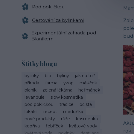
Pod pokličkou
Máme
Cestování za bylinkami
Zalo
pole
Experimentální zahrada pod
bude
Blaníkem
Štítky blogu
bylinky
bio
byliny
jak na to?
příroda
farma
yzop
měsíček
blaník
zelená lékárna
heřmánek
levandule
slow kosmetika
pod pokličkou
tradice
očista
lokální
recept
meduňka
nové produkty
růže
kosmetika
Akt
kopřiva
řebříček
květové vody
rok
,
květová voda
novinky
destilace