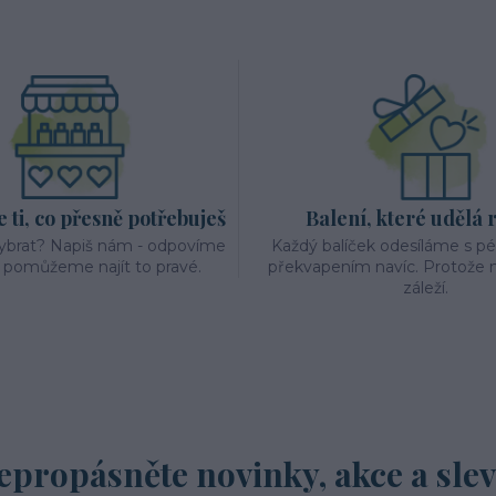
ti, co přesně potřebuješ
Balení, které udělá 
vybrat? Napiš nám - odpovíme
Každý balíček odesíláme s p
a pomůžeme najít to pravé.
překvapením navíc. Protože n
záleží.
epropásněte novinky, akce a slev