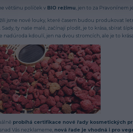
 většinu políček v
BIO režimu
, jen to za Pravonínem 
žili jsme nové louky, které časem budou produkovat letni
. Sady, ty naše malé, začínají plodit, je to krása, sbírat šípk
 nadúroda kdoulí, jen na dvou stromcích, ale je to krása
uálně
probíhá certifikace nové řady kosmetických p
 snad Vás nezklameme,
nová řade je vhodná i pro veg