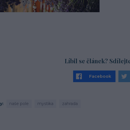
Líbil se článek? Sdílejt
Facebook
ky
naše pole
mystika
zahrada