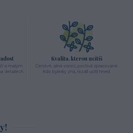
radost
Kvalita, kterou ucítíš
éčí a malým
Čerstvé, silně vonící, poctivě zpracované.
a detailech
Kdo bylinky zná, rozdíl ucítí hned.
y!