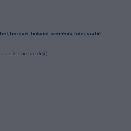
hel
,
borůvčí
,
bukvici
,
srdečník
,
lnici
,
vratič
,
 si napíšeme později:)