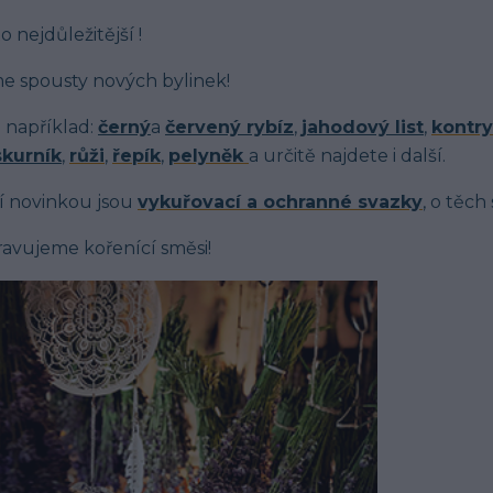
o nejdůležitější !
 spousty nových bylinek!
 například:
černý
a
červený rybíz
,
jahodový list
,
kontry
skurník
,
růži
,
řepík
,
pelyněk
a určitě najdete i další.
í novinkou jsou
vykuřovací a ochranné svazky
, o těch
ravujeme kořenící směsi!