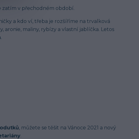
je zatím v přechodném období.
čky a kdo ví, třeba je rozšíříme na trvalková
y, aronie, maliny, rybízy a vlastní jablíčka. Letos
.
rodutků
, můžete se těšit na
Vánoce 2021 a nový
etariány
.