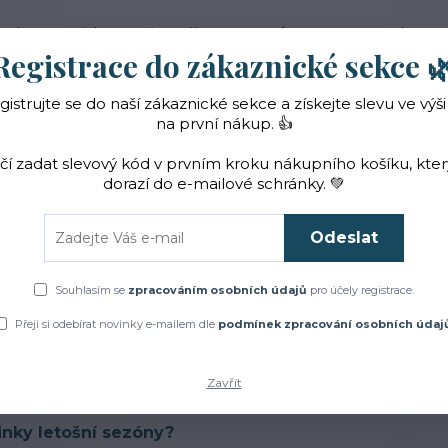
 nás
Novinky
Vše o nákupu
Reference
Kontakt
Registrace do zákaznické sekce 
gistrujte se do naší zákaznické sekce a získejte slevu ve výši
Hledat
na první nákup. 👍
ačí zadat slevový kód v prvním kroku nákupního košíku, kte
dorazí do e-mailové schránky. 💚
Čaje a sirupy
Bylinky
ZACHRAŇTE BYLINKY!
Odeslat
Blog
Novinky na eshopu
BIO, BIO bylinky a nové produkty z letošní 
Souhlasím se
zpracováním osobních údajů
pro účely registrace.
Přeji si odebírat novinky e-mailem dle
podmínek zpracování osobních údaj
Novinky na eshopu
3
09
2021
O, BIO bylinky a nové produkty z
Zavřít
inky letošní sezóny?