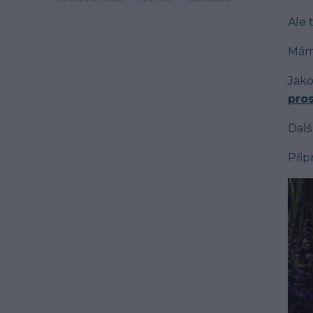
zdraví
svátek
zvyky
jaro
život
Ale t
mast
třezalka
mystika
tinktury
hydroláty
imunita
podzim
čaj
Máme
esenciální olej
oheň
léto
Jako
cestování
recepty
šalvěj
pro
mateřídouška
macerace
Dalš
Přip