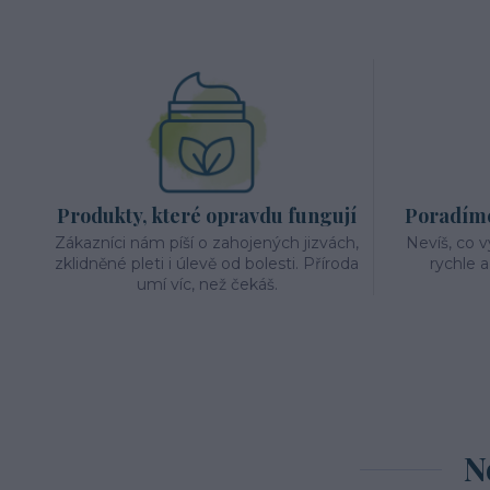
Produkty, které opravdu fungují
Poradíme 
Zákazníci nám píší o zahojených jizvách,
Nevíš, co 
zklidněné pleti i úlevě od bolesti. Příroda
rychle 
umí víc, než čekáš.
N