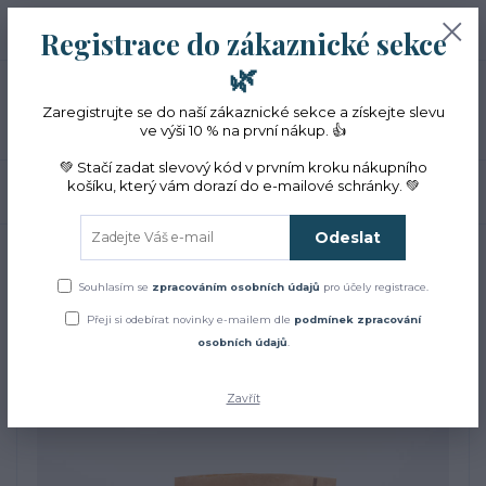
+420 774 353 572
0
ks
CZK
Registrace do zákaznické sekce
0 Kč
(Po-Pá, 10-16 hod.)
🌿
Menu
Zaregistrujte se do naší zákaznické sekce a získejte slevu
ve výši 10 % na první nákup. 👍
💚 Stačí zadat slevový kód v prvním kroku nákupního
košíku, který vám dorazí do e-mailové schránky. 💚
Hledat
Odeslat
Úvod
Bylinky
BIO proskurník lékařský sušený list
BIO proskurník lékařský
Souhlasím se
zpracováním osobních údajů
pro účely registrace.
Přeji si odebírat novinky e-mailem dle
podmínek zpracování
sušený list
osobních údajů
.
Zavřít
TOP produkt