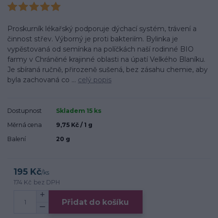
Proskurník lékařský podporuje dýchací systém, trávení a
činnost střev. Výborný je proti bakteriím. Bylinka je
vypěstovaná od semínka na políčkách naší rodinné BIO
farmy v Chráněné krajinné oblasti na úpatí Velkého Blaníku.
Je sbíraná ručně, přirozeně sušená, bez zásahu chemie, aby
byla zachovaná co ...
celý popis
Dostupnost
Skladem 15 ks
Měrná cena
9,75 Kč / 1 g
Balení
20 g
195 Kč
/
ks
174 Kč
bez DPH
Přidat do košíku