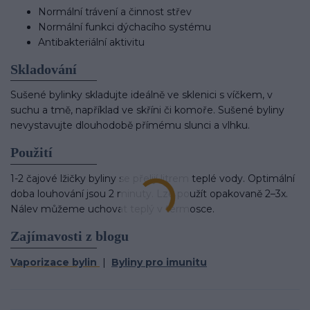
Normální trávení a činnost střev
Normální funkci dýchacího systému
Antibakteriální aktivitu
Skladování
Sušené bylinky skladujte ideálně ve sklenici s víčkem, v
suchu a tmě, například ve skříni či komoře. Sušené byliny
nevystavujte dlouhodobě přímému slunci a vlhku.
Použití
1-2 čajové lžičky byliny se přelijí litrem teplé vody. Optimální
doba louhování jsou 2 minuty. Lze použít opakovaně 2–3x.
Nálev můžeme uchovat teplý v termosce.
Zajímavosti z blogu
Vaporizace bylin
|
Byliny pro imunitu