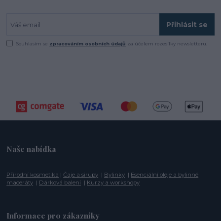
Přihlásit se
Souhlasím se
zpracováním osobních údajů
za účelem rozesílky newsletteru.
Naše nabídka
Přírodní kosmetika
|
Čaje a sirupy
|
Bylinky
|
Esenciální oleje a bylinné
maceráty
|
Dárková balení
|
Kurzy a workshopy
Informace pro zákazníky