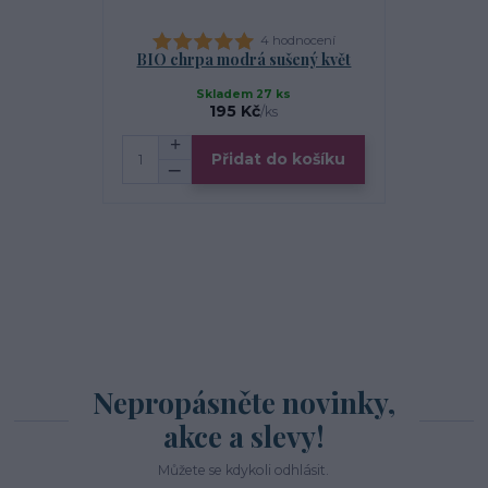
4 hodnocení
BIO chrpa modrá sušený květ
BIO řep
Skladem 27 ks
195 Kč
/
ks
Přidat do košíku
Nepropásněte novinky,
akce a slevy!
Můžete se kdykoli odhlásit.