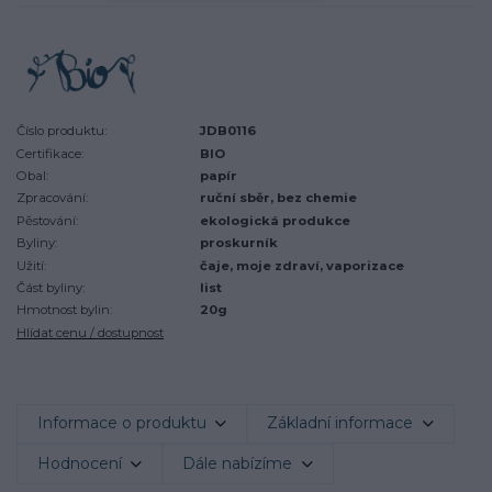
Číslo produktu:
JDB0116
Certifikace:
BIO
Obal:
papír
Zpracování:
ruční sběr, bez chemie
Pěstování:
ekologická produkce
Byliny:
proskurník
Užití:
čaje, moje zdraví, vaporizace
Část byliny:
list
Hmotnost bylin:
20g
Hlídat cenu / dostupnost
Informace o produktu
Základní informace
Hodnocení
Dále nabízíme