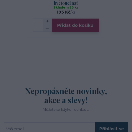
kvetoucí nať
Skladem 23 ks
S
195 Kč
/
ks
Přidat do košíku
Nepropásněte novinky,
akce a slevy!
Můžete se kdykoli odhlásit.
Přihlásit se