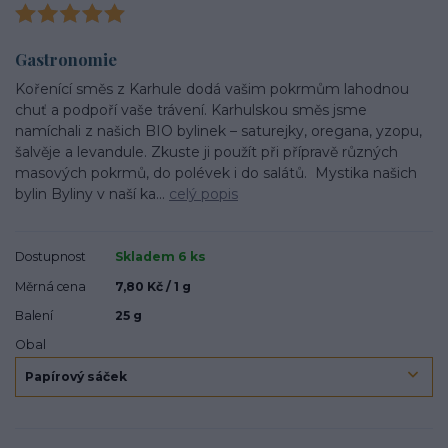
Gastronomie
Kořenící směs z Karhule dodá vašim pokrmům lahodnou
chuť a podpoří vaše trávení. Karhulskou směs jsme
namíchali z našich BIO bylinek – saturejky, oregana, yzopu,
šalvěje a levandule. Zkuste ji použít při přípravě různých
masových pokrmů, do polévek i do salátů. Mystika našich
bylin Byliny v naší ka...
celý popis
Dostupnost
Skladem 6 ks
Měrná cena
7,80 Kč / 1 g
Balení
25 g
Obal