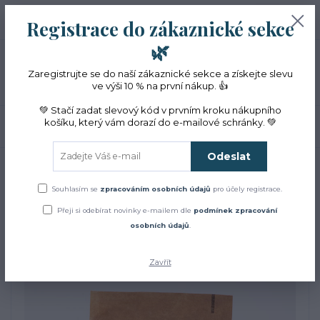
+420 774 353 572
0
ks
CZK
Registrace do zákaznické sekce
0 Kč
(Po-Pá, 10-16 hod.)
🌿
Menu
Zaregistrujte se do naší zákaznické sekce a získejte slevu
ve výši 10 % na první nákup. 👍
💚 Stačí zadat slevový kód v prvním kroku nákupního
košíku, který vám dorazí do e-mailové schránky. 💚
Hledat
Odeslat
Úvod
Bylinky
Koření a sirupy
BIO kořenící směs Karhulská
BIO kořenící směs
Souhlasím se
zpracováním osobních údajů
pro účely registrace.
Přeji si odebírat novinky e-mailem dle
podmínek zpracování
Karhulská
osobních údajů
.
Zavřít