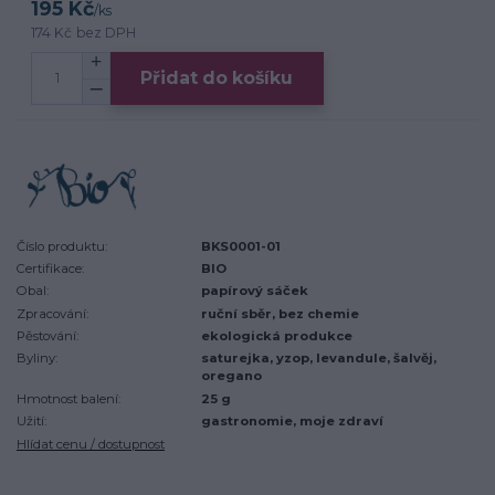
195 Kč
/
ks
174 Kč
bez DPH
Přidat do košíku
Číslo produktu:
BKS0001-01
Certifikace:
BIO
Obal:
papírový sáček
Zpracování:
ruční sběr, bez chemie
Pěstování:
ekologická produkce
Byliny:
saturejka, yzop, levandule, šalvěj,
oregano
Hmotnost balení:
25 g
Užití:
gastronomie, moje zdraví
Hlídat cenu / dostupnost