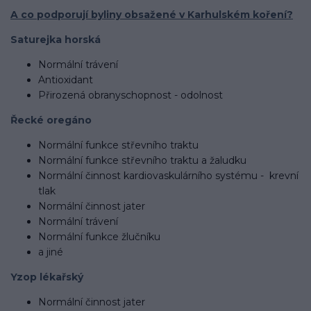
A co podporují byliny obsažené v Karhulském koření?
Saturejka horská
Normální trávení
Antioxidant
Přirozená obranyschopnost - odolnost
Řecké oregáno
Normální funkce střevního traktu
Normální funkce střevního traktu a žaludku
Normální činnost kardiovaskulárního systému - krevní
tlak
Normální činnost jater
Normální trávení
Normální funkce žlučníku
a jiné
Yzop lékařský
Normální činnost jater