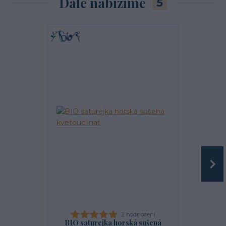
Dále nabízíme
5
2 hodnocení
BIO saturejka horská sušená
BIO šalvě