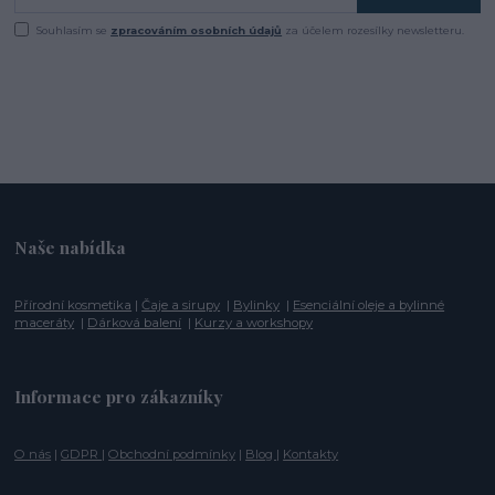
Souhlasím se
zpracováním osobních údajů
za účelem rozesílky newsletteru.
Naše nabídka
Přírodní kosmetika
|
Čaje a sirupy
|
Bylinky
|
Esenciální oleje a bylinné
maceráty
|
Dárková balení
|
Kurzy a workshopy
Informace pro zákazníky
O nás
|
GDPR
|
Obchodní podmínky
|
Blog
|
Kontakty