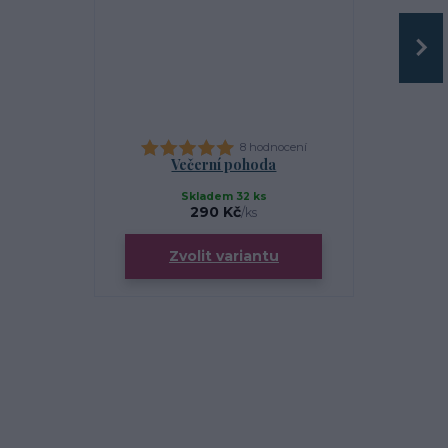
8 hodnocení
Večerní pohoda
BIO třeza
Skladem 32 ks
290 Kč
/
ks
Zvolit variantu