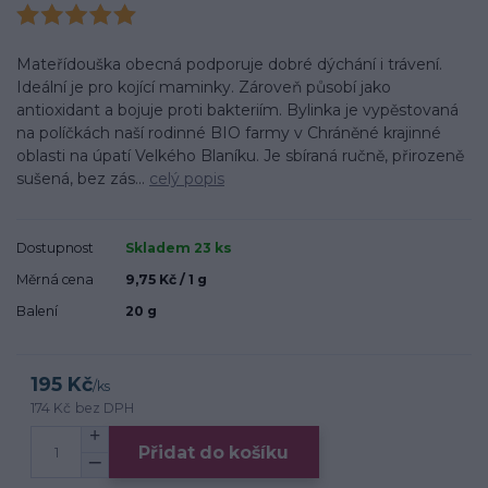
Mateřídouška obecná podporuje dobré dýchání i trávení.
Ideální je pro kojící maminky. Zároveň působí jako
antioxidant a bojuje proti bakteriím. Bylinka je vypěstovaná
na políčkách naší rodinné BIO farmy v Chráněné krajinné
oblasti na úpatí Velkého Blaníku. Je sbíraná ručně, přirozeně
sušená, bez zás...
celý popis
Dostupnost
Skladem 23 ks
Měrná cena
9,75 Kč / 1 g
Balení
20 g
195 Kč
/
ks
174 Kč
bez DPH
Přidat do košíku