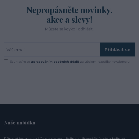
Nepropásněte novinky,
akce a slevy!
Můžete se kdykoli odhlásit.
Přihlásit se
Souhlasím se
zpracováním osobních údajů
za účelem rozesílky newsletteru.
Naše nabídka
Přírodní kosmetika
|
Čaje a sirupy
|
Bylinky
|
Esenciální oleje a bylinné