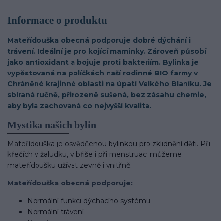
Informace o produktu
Mateřídouška obecná podporuje dobré dýchání i
trávení. Ideální je pro kojící maminky. Zároveň působí
jako antioxidant a bojuje proti bakteriím. Bylinka je
vypěstovaná na políčkách naší rodinné BIO farmy v
Chráněné krajinné oblasti na úpatí Velkého Blaníku. Je
sbíraná ručně, přirozeně sušená, bez zásahu chemie,
aby byla zachovaná co nejvyšší kvalita.
Mystika našich bylin
Mateřídouška je osvědčenou bylinkou pro zklidnění děti. Při
křečích v žaludku, v břiše i při menstruaci můžeme
mateřídoušku užívat zevně i vnitřně.
Mateřídouška obecná podporuje:
Normální funkci dýchacího systému
Normální trávení