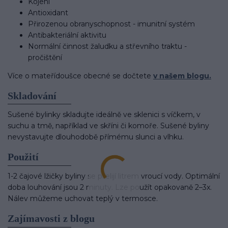
Kojení
Antioxidant
Přirozenou obranyschopnost - imunitní systém
Antibakteriální aktivitu
Normální činnost žaludku a střevního traktu -
pročištění
Více o mateřídoušce obecné se dočtete
v našem blogu.
Skladování
Sušené bylinky skladujte ideálně ve sklenici s víčkem, v
suchu a tmě, například ve skříni či komoře. Sušené byliny
nevystavujte dlouhodobě přímému slunci a vlhku.
Použití
1-2 čajové lžičky byliny se přelijí litrem vroucí vody. Optimální
doba louhování jsou 2 minuty. Lze použít opakovaně 2–3x.
Nálev můžeme uchovat teplý v termosce.
Zajímavosti z blogu