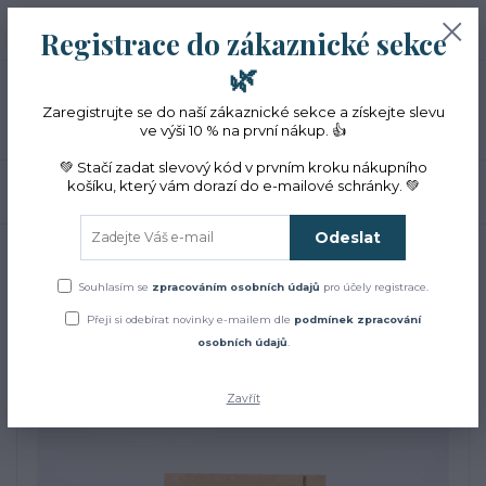
+420 774 353 572
0
ks
CZK
Registrace do zákaznické sekce
0 Kč
(Po-Pá, 10-16 hod.)
🌿
Menu
Zaregistrujte se do naší zákaznické sekce a získejte slevu
ve výši 10 % na první nákup. 👍
💚 Stačí zadat slevový kód v prvním kroku nákupního
košíku, který vám dorazí do e-mailové schránky. 💚
Hledat
Odeslat
Úvod
Bylinky
BIO mateřídouška obecná sušená kvetoucí nať
BIO mateřídouška obecná
Souhlasím se
zpracováním osobních údajů
pro účely registrace.
Přeji si odebírat novinky e-mailem dle
podmínek zpracování
sušená kvetoucí nať
osobních údajů
.
Zavřít
TOP produkt