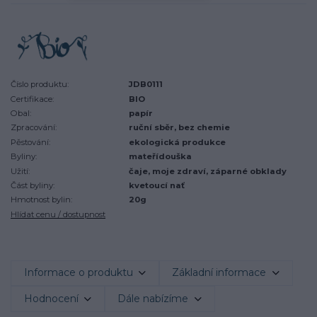
Číslo produktu:
JDB0111
Certifikace:
BIO
Obal:
papír
Zpracování:
ruční sběr, bez chemie
Pěstování:
ekologická produkce
Byliny:
mateřídouška
Užití:
čaje, moje zdraví, záparné obklady
Část byliny:
kvetoucí nať
Hmotnost bylin:
20g
Hlídat cenu / dostupnost
Informace o produktu
Základní informace
Hodnocení
Dále nabízíme