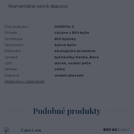
Momentálně není k dispozici
Číslo produktu:
DAR0114-2
Příroda:
vázáno z BIO bylin
Certifikace:
BIO bylinky
Zpracování:
kytice bylin
Pěstování:
ekologická produkce
Výrobce:
bylinkářky Hanka, Bára
Užití:
dárek, osobní péče
Velikost:
velká
Doprava:
osobní převzetí
Hlídat cenu / dostupnost
Podobné produkty
Čajový sen
890 Kč
/
balení