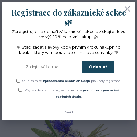
+420 774 353 572
0
ks
CZK
Registrace do zákaznické sekce
0 Kč
(Po-Pá, 10-16 hod.)
🌿
Menu
Zaregistrujte se do naší zákaznické sekce a získejte slevu
ve výši 10 % na první nákup. 👍
💚 Stačí zadat slevový kód v prvním kroku nákupního
košíku, který vám dorazí do e-mailové schránky. 💚
Hledat
Odeslat
Úvod
Dárková balení
Kytice bylin
Kytice bylin
Kytice bylin
Souhlasím se
zpracováním osobních údajů
pro účely registrace.
Přeji si odebírat novinky e-mailem dle
podmínek zpracování
osobních údajů
.
Zavřít