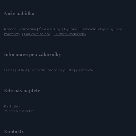
Naše nabídka
Přírodní kosmetika
|
Čaje a sirupy
|
Bylinky
|
Esenciální oleje a bylinné
maceráty
|
Dárková balení
|
Kurzy a workshopy
Informace pro zákazníky
O nás
|
GDPR
|
Obchodní podmínky
|
Blog
|
Kontakty
Kde nás najdete
Karhule 1,
257 08 Načeradec
Kontakty