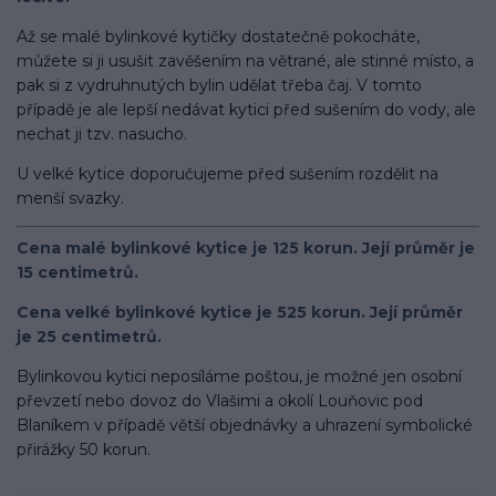
Až se malé bylinkové kytičky dostatečně pokocháte,
můžete si ji usušit zavěšením na větrané, ale stinné místo, a
pak si z vydruhnutých bylin udělat třeba čaj. V tomto
případě je ale lepší nedávat kytici před sušením do vody, ale
nechat ji tzv. nasucho.
U velké kytice doporučujeme před sušením rozdělit na
menší svazky.
Cena malé bylinkové kytice je 125 korun. Její průměr je
15 centimetrů.
Cena velké bylinkové kytice je 525 korun. Její průměr
je 25 centimetrů.
Bylinkovou kytici neposíláme poštou, je možné jen osobní
převzetí nebo dovoz do Vlašimi a okolí Louňovic pod
Blaníkem v případě větší objednávky a uhrazení symbolické
přirážky 50 korun.