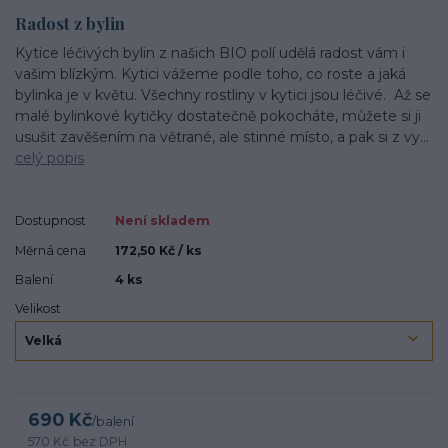
Radost z bylin
Kytice léčivých bylin z našich BIO polí udělá radost vám i
vašim blízkým. Kytici vážeme podle toho, co roste a jaká
bylinka je v květu. Všechny rostliny v kytici jsou léčivé. Až se
malé bylinkové kytičky dostatečně pokocháte, můžete si ji
usušit zavěšením na větrané, ale stinné místo, a pak si z vy...
celý popis
Dostupnost
Není skladem
Měrná cena
172,50 Kč / ks
Balení
4 ks
Velikost
690 Kč
/
balení
570 Kč
bez DPH