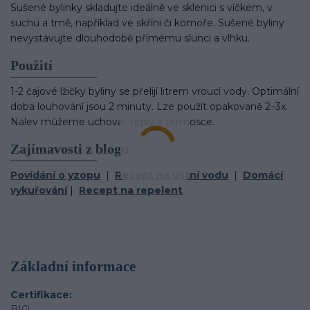
Sušené bylinky skladujte ideálně ve sklenici s víčkem, v
suchu a tmě, například ve skříni či komoře. Sušené byliny
nevystavujte dlouhodobě přímému slunci a vlhku.
Použití
1-2 čajové lžičky byliny se přelijí litrem vroucí vody. Optimální
doba louhování jsou 2 minuty. Lze použít opakovaně 2–3x.
Nálev můžeme uchovat teplý v termosce.
Zajímavosti z blogu
Povídání o yzopu
|
Recept na ústní vodu
|
Domácí
vykuřování
|
Recept na repelent
Základní informace
Certifikace
BIO