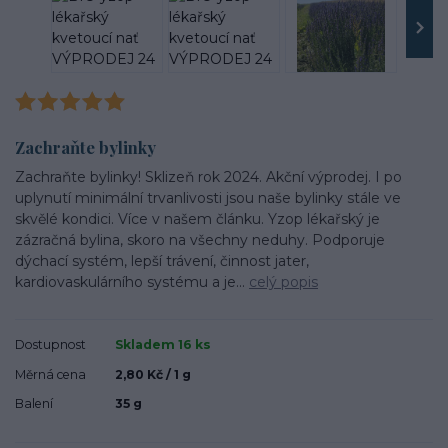
Zachraňte bylinky
Zachraňte bylinky! Sklizeň rok 2024. Akční výprodej. I po
uplynutí minimální trvanlivosti jsou naše bylinky stále ve
skvělé kondici. Více v našem článku. Yzop lékařský je
zázračná bylina, skoro na všechny neduhy. Podporuje
dýchací systém, lepší trávení, činnost jater,
kardiovaskulárního systému a je...
celý popis
Dostupnost
Skladem 16 ks
Měrná cena
2,80 Kč / 1 g
Balení
35 g