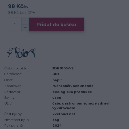
98 Kč
/
ks
88 Kč
bez DPH
Přidat do košíku
Číslo produktu:
JDB0105-V2
Certifikace:
BIO
Obal:
papír
Zpracování:
ruční sběr, bez chemie
Pěstování:
ekologická produkce
Byliny:
yzop
Užití:
čaje, gastronomie, moje zdraví,
vykuřovadlo
Část byliny:
kvetoucí nať
Hmotnost bylin:
35g
Rok sklizně:
2024