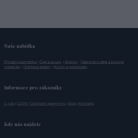
Naše nabídka
Přírodní kosmetika
|
Čaje a sirupy
|
Bylinky
|
Esenciální oleje a bylinné
maceráty
|
Dárková balení
|
Kurzy a workshopy
Informace pro zákazníky
O nás
|
GDPR
|
Obchodní podmínky
|
Blog
|
Kontakty
Kde nás najdete