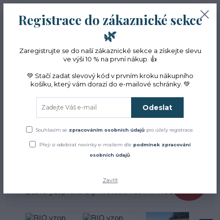
+420 774 353 572
0
ks
CZK
Registrace do zákaznické sekce
0 Kč
(Po-Pá, 10-16 hod.)
🌿
Menu
Zaregistrujte se do naší zákaznické sekce a získejte slevu
ve výši 10 % na první nákup. 👍
💚 Stačí zadat slevový kód v prvním kroku nákupního
košíku, který vám dorazí do e-mailové schránky. 💚
Hledat
Odeslat
Úvod
ZACHRAŇTE BYLINKY!
BIO yzop lékařský kvetoucí nať VÝPRODEJ 24
BIO yzop lékařský kvetoucí
Souhlasím se
zpracováním osobních údajů
pro účely registrace.
Přeji si odebírat novinky e-mailem dle
podmínek zpracování
nať VÝPRODEJ 24
osobních údajů
.
- 50 %
Zavřít
195 Kč
Akce