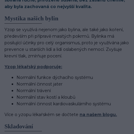
sbíraná ručně, přirozeně sušená, bez zásahu chemie,
aby byla zachovaná co nejvyšší kvalita.
Mystika našich bylin
Yzop se využívá nejenom jako bylina, ale také jako koření,
především při přípravě masitých pokrmů. Bylinka má
posilující účinky pro celý organismus, proto je využívána jako
prevence u starších lidí a lidí oslabených nemocí. Zvyšuje
krevní tlak, zmírňuje pocení.
Yzop lékařský podporuje:
Normální funkce dýchacího systému
Normální činnost jater
Normální trávení
Normální stav kostí a kloubů
Normální činnost kardiovaskulárního systému
Více o yzopu lékařském se dočtete
na našem blogu.
Skladování