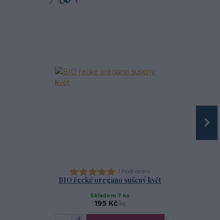
1 hodnocení
BIO řecké oregano sušený květ
BIO šalvě
Skladem 7 ks
S
195 Kč
/
ks