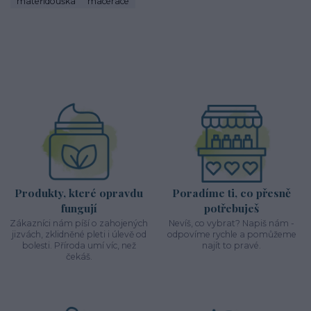
mateřídouška
macerace
Produkty, které opravdu
Poradíme ti, co přesně
fungují
potřebuješ
Zákazníci nám píší o zahojených
Nevíš, co vybrat? Napiš nám -
jizvách, zklidněné pleti i úlevě od
odpovíme rychle a pomůžeme
bolesti. Příroda umí víc, než
najít to pravé.
čekáš.