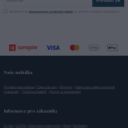
Přihlásit se
Souhlasím se
zpracováním osobních údajů
za účelem rozesílky newsletteru.
Naše nabídka
Přírodní kosmetika
|
Čaje a sirupy
|
Bylinky
|
Esenciální oleje a bylinné
maceráty
|
Dárková balení
|
Kurzy a workshopy
Informace pro zákazníky
O nás
|
GDPR
|
Obchodní podmínky
|
Blog
|
Kontakty