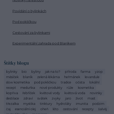
Novinky na eshopu
Povídání o bylinkách
Pod pokličkou
Cestování za bylinkami
Experimentální zahrada pod Blaníkem
Štítky blogu
bylinky
bio
byliny
jak na to?
příroda
farma
yzop
měsíček
blaník
zelená lékárna
heřmánek
levandule
slow kosmetika
pod pokličkou
tradice
očista
lokální
recept
meduňka
nové produkty
růže
kosmetika
kopřiva
řebříček
květové vody
květová voda
novinky
destilace
zdraví
svátek
zvyky
jaro
život
mast
třezalka
mystika
tinktury
hydroláty
imunita
podzim
čaj
esenciální olej
oheň
léto
cestování
recepty
šalvěj