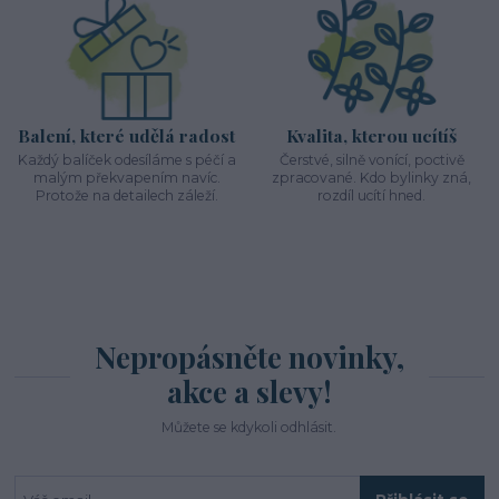
Balení, které udělá radost
Kvalita, kterou ucítíš
Každý balíček odesíláme s péčí a
Čerstvé, silně vonící, poctivě
malým překvapením navíc.
zpracované. Kdo bylinky zná,
Protože na detailech záleží.
rozdíl ucítí hned.
Nepropásněte novinky,
akce a slevy!
Můžete se kdykoli odhlásit.