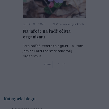
06
03
2025
Povídání o bylinkách
Na jaře je na řadě očista
organismu
Jaro začíná! Vemte to z gruntu. A krom
jarního úklidu očistěte také svůj
organismus.
strana
z 1
Kategorie blogu