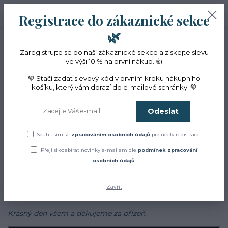
+420 774 353 572
0
ks
CZK
Registrace do zákaznické sekce
0 Kč
(Po-Pá, 10-16 hod.)
🌿
Menu
Zaregistrujte se do naší zákaznické sekce a získejte slevu
ve výši 10 % na první nákup. 👍
💚 Stačí zadat slevový kód v prvním kroku nákupního
košíku, který vám dorazí do e-mailové schránky. 💚
Hledat
Odeslat
Úvod
Blog
Blog
Souhlasím se
zpracováním osobních údajů
pro účely registrace.
Přeji si odebírat novinky e-mailem dle
podmínek zpracování
Zajímá Vás jak to u nás chodí?
osobních údajů
.
Chcete se dozvědět více o bylinkách, najít inspiraci v našich
receptech a cestách?
Zavřít
Sledujte náš
facebook
Krásný den všem a děkujeme za přízeň.