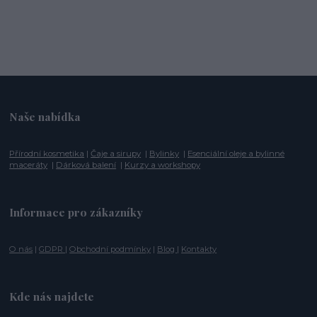
Naše nabídka
Přírodní kosmetika
|
Čaje a sirupy
|
Bylinky
|
Esenciální oleje a bylinné
maceráty
|
Dárková balení
|
Kurzy a workshopy
Informace pro zákazníky
O nás
|
GDPR
|
Obchodní podmínky
|
Blog
|
Kontakty
Kde nás najdete