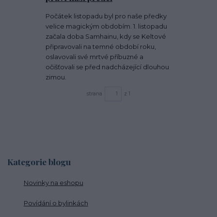
Počátek listopadu byl pro naše předky
velice magickým obdobím. 1. listopadu
začala doba Samhainu, kdy se Keltové
připravovali na temné období roku,
oslavovali své mrtvé příbuzné a
očišťovali se před nadcházející dlouhou
zimou.
strana
z 1
Kategorie blogu
Novinky na eshopu
Povídání o bylinkách