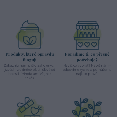
Produkty, které opravdu
Poradíme ti, co přesně
fungují
potřebuješ
Zákazníci nám píší o zahojených
Nevíš, co vybrat? Napiš nám -
jizvách, zklidněné pleti i úlevě od
odpovíme rychle a pomůžeme
bolesti. Příroda umí víc, než
najít to pravé.
čekáš.