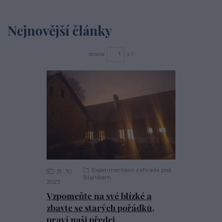
Nejnovější články
strana
z 1
Experimentální zahrada pod
31
10
Blaníkem
2023
Vzpomeňte na své blízké a
zbavte se starých pořádků,
praví naši předci