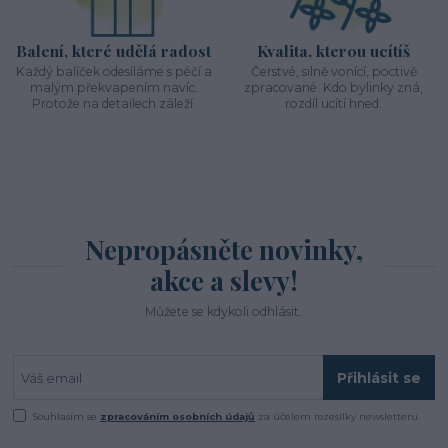
Balení, které udělá radost
Kvalita, kterou ucítíš
Každý balíček odesíláme s péčí a
Čerstvé, silně vonící, poctivě
malým překvapením navíc.
zpracované. Kdo bylinky zná,
Protože na detailech záleží.
rozdíl ucítí hned.
Nepropásněte novinky,
akce a slevy!
Můžete se kdykoli odhlásit.
Přihlásit se
Souhlasím se
zpracováním osobních údajů
za účelem rozesílky newsletteru.