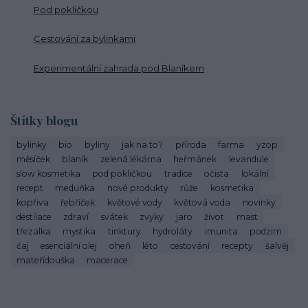
Pod pokličkou
Cestování za bylinkami
Experimentální zahrada pod Blaníkem
Štítky blogu
bylinky
bio
byliny
jak na to?
příroda
farma
yzop
měsíček
blaník
zelená lékárna
heřmánek
levandule
slow kosmetika
pod pokličkou
tradice
očista
lokální
recept
meduňka
nové produkty
růže
kosmetika
kopřiva
řebříček
květové vody
květová voda
novinky
destilace
zdraví
svátek
zvyky
jaro
život
mast
třezalka
mystika
tinktury
hydroláty
imunita
podzim
čaj
esenciální olej
oheň
léto
cestování
recepty
šalvěj
mateřídouška
macerace