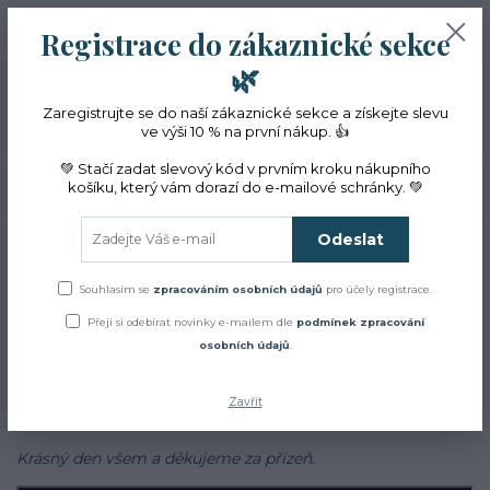
+420 774 353 572
0
ks
CZK
Registrace do zákaznické sekce
0 Kč
(Po-Pá, 10-16 hod.)
🌿
Menu
Zaregistrujte se do naší zákaznické sekce a získejte slevu
ve výši 10 % na první nákup. 👍
💚 Stačí zadat slevový kód v prvním kroku nákupního
košíku, který vám dorazí do e-mailové schránky. 💚
Hledat
Odeslat
Úvod
Blog
Blog
Souhlasím se
zpracováním osobních údajů
pro účely registrace.
Přeji si odebírat novinky e-mailem dle
podmínek zpracování
Zajímá Vás jak to u nás chodí?
osobních údajů
.
Chcete se dozvědět více o bylinkách, najít inspiraci v našich
receptech a cestách?
Zavřít
Sledujte náš
facebook
Krásný den všem a děkujeme za přízeň.