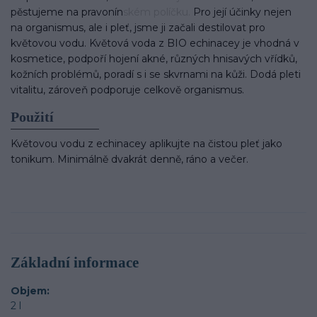
pěstujeme na pravonínském políčku. Pro její účinky nejen
na organismus, ale i pleť, jsme ji začali destilovat pro
květovou vodu. Květová voda z BIO echinacey je vhodná v
kosmetice, podpoří hojení akné, různých hnisavých vřídků,
kožních problémů, poradí s i se skvrnami na kůži. Dodá pleti
vitalitu, zároveň podporuje celkově organismus.
Použití
Květovou vodu z echinacey aplikujte na čistou pleť jako
tonikum. Minimálně dvakrát denně, ráno a večer.
Základní informace
Objem
2 l