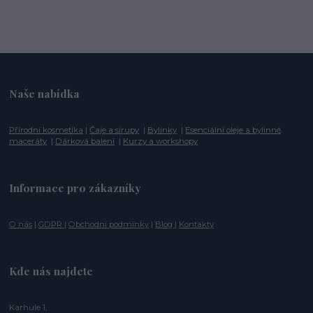
Naše nabídka
Přírodní kosmetika
|
Čaje a sirupy
|
Bylinky
|
Esenciální oleje a bylinné
maceráty
|
Dárková balení
|
Kurzy a workshopy
Informace pro zákazníky
O nás
|
GDPR
|
Obchodní podmínky
|
Blog
|
Kontakty
Kde nás najdete
Karhule 1,