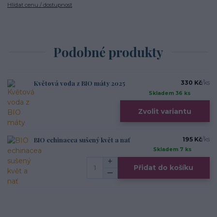
Hlídat cenu / dostupnost
Podobné produkty
Květová voda z BIO máty 2025
330 Kč
/
ks
Skladem 36 ks
Zvolit variantu
BIO echinacea sušený květ a nať
195 Kč
/
ks
Skladem 7 ks
Přidat do košíku