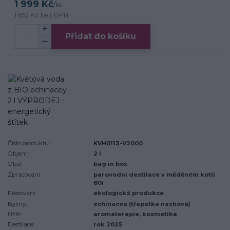
1 999 Kč
/
ks
1 652 Kč
bez DPH
Přidat do košíku
Číslo produktu:
KVH0113-V2000
Objem:
2 l
Obal:
bag in box
Zpracování:
parovodní destilace v měděném kotli
80l
Pěstování:
ekologická produkce
Byliny:
echinacea (třapatka nachová)
Užití:
aromaterapie, kosmetika
Destilace:
rok 2025