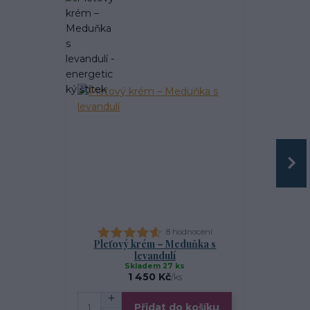
8 hodnocení
Pleťový krém – Meduňka s
Mýdlo Kos
levandulí
Skladem 27 ks
1 450 Kč
/
ks
Přidat do košíku