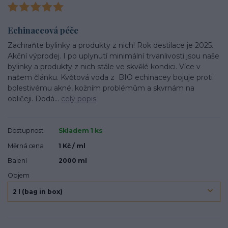
Echinaceová péče
Zachraňte bylinky a produkty z nich! Rok destilace je 2025.
Akční výprodej. I po uplynutí minimální trvanlivosti jsou naše
bylinky a produkty z nich stále ve skvělé kondici. Více v
našem článku. Květová voda z BIO echinacey bojuje proti
bolestivému akné, kožním problémům a skvrnám na
obličeji. Dodá...
celý popis
Dostupnost
Skladem 1 ks
Měrná cena
1 Kč / ml
Balení
2000 ml
Objem