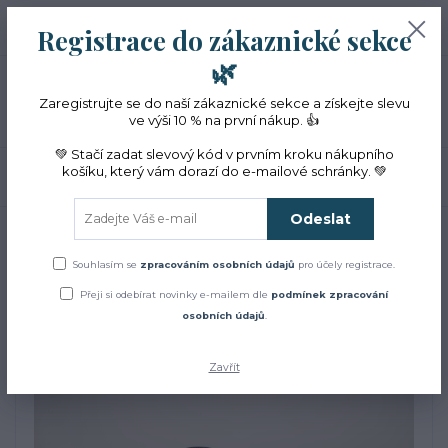
+420 774 353 572
0
ks
CZK
Registrace do zákaznické sekce
0 Kč
(Po-Pá, 10-16 hod.)
🌿
Menu
Zaregistrujte se do naší zákaznické sekce a získejte slevu
ve výši 10 % na první nákup. 👍
💚 Stačí zadat slevový kód v prvním kroku nákupního
košíku, který vám dorazí do e-mailové schránky. 💚
Hledat
Odeslat
Úvod
ZACHRAŇTE BYLINKY!
Květová voda z BIO echinacey 2 l VÝPRODEJ
Květová voda z BIO
Souhlasím se
zpracováním osobních údajů
pro účely registrace.
Přeji si odebírat novinky e-mailem dle
podmínek zpracování
echinacey 2 l VÝPRODEJ
osobních údajů
.
Zavřít
Akce