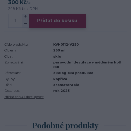
300 Kč
/
ks
248 Kč
bez DPH
Přidat do košíku
Číslo produktu:
KVH0112-V250
Objem:
250 ml
Obal:
sklo
Zpracování:
parovodní destilace v měděném kotli
80l
Pěstování:
ekologická produkce
Byliny:
kopřiva
Užití:
aromaterapie
Destilace:
rok 2025
Hlídat cenu / dostupnost
Podobné produkty