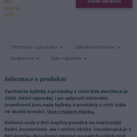
Zvolit variantu
Informace o produktu
Základní informace
Hodnocení
Dále nabízíme
Informace o produktu
Zachraňte bylinky a produkty z nich! Rok destilace je
2025. Akční výprodej.
I po uplynutí minimální
trvanlivosti jsou naše bylinky a produkty z nich stále
ve skvělé kondici.
Více v našem článku.
Květová voda z BIO kopřivy pomáhá na nejrůznější
kožní, kosmetické, ale i vnitřní obtíže. Destilovaná je z
BIO kopřivy dvoudomé sbírané na našich polích pod