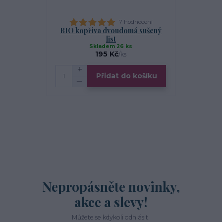
7 hodnocení
BIO kopřiva dvoudomá sušený
BIO bříza 
list
Skladem 26 ks
S
195 Kč
/
ks
Přidat do košíku
Zv
Nepropásněte novinky,
akce a slevy!
Můžete se kdykoli odhlásit.