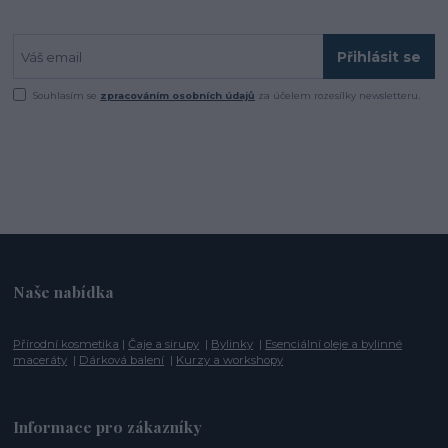
Přihlásit se
Souhlasím se
zpracováním osobních údajů
za účelem rozesílky newsletteru.
Naše nabídka
Přírodní kosmetika
|
Čaje a sirupy
|
Bylinky
|
Esenciální oleje a bylinné
maceráty
|
Dárková balení
|
Kurzy a workshopy
Informace pro zákazníky