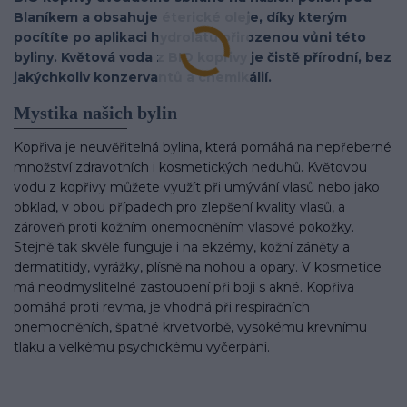
Blaníkem a obsahuje éterické oleje, díky kterým
pocítíte po aplikaci hydrolátu přirozenou vůni této
byliny. Květová voda z BIO kopřivy je čistě přírodní, bez
jakýchkoliv konzervantů a chemikálií.
Mystika našich bylin
Kopřiva je neuvěřitelná bylina, která pomáhá na nepřeberné
množství zdravotních i kosmetických neduhů. Květovou
vodu z kopřivy můžete využít při umývání vlasů nebo jako
obklad, v obou případech pro zlepšení kvality vlasů, a
zároveň proti kožním onemocněním vlasové pokožky.
Stejně tak skvěle funguje i na ekzémy, kožní záněty a
dermatitidy, vyrážky, plísně na nohou a opary. V kosmetice
má neodmyslitelné zastoupení při boji s akné. Kopřiva
pomáhá proti revma, je vhodná při respiračních
onemocněních, špatné krvetvorbě, vysokému krevnímu
tlaku a velkému psychickému vyčerpání.