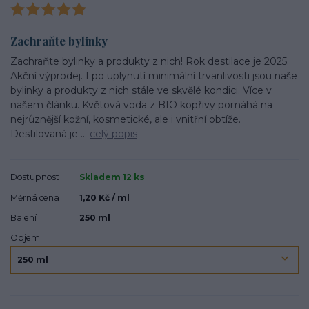
Zachraňte bylinky
Zachraňte bylinky a produkty z nich! Rok destilace je 2025.
Akční výprodej. I po uplynutí minimální trvanlivosti jsou naše
bylinky a produkty z nich stále ve skvělé kondici. Více v
našem článku. Květová voda z BIO kopřivy pomáhá na
nejrůznější kožní, kosmetické, ale i vnitřní obtíže.
Destilovaná je ...
celý popis
Dostupnost
Skladem 12 ks
Měrná cena
1,20 Kč / ml
Balení
250 ml
Objem