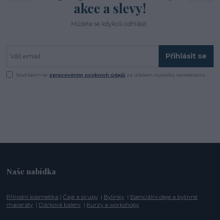
akce a slevy!
Můžete se kdykoli odhlásit.
Přihlásit se
Souhlasím se
zpracováním osobních údajů
za účelem rozesílky newsletteru.
Naše nabídka
Přírodní kosmetika
|
Čaje a sirupy
|
Bylinky
|
Esenciální oleje a bylinné
maceráty
|
Dárková balení
|
Kurzy a workshopy