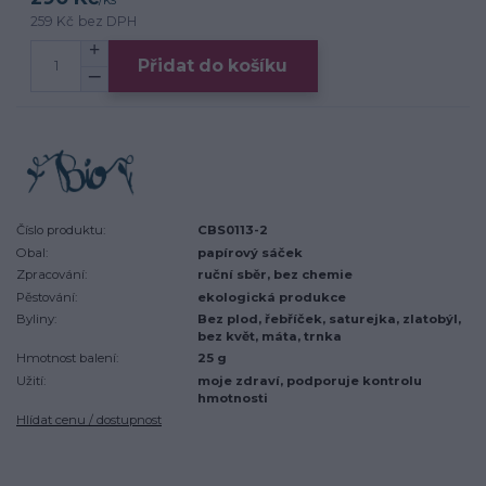
259 Kč
bez DPH
Přidat do košíku
Číslo produktu:
CBS0113-2
Obal:
papírový sáček
Zpracování:
ruční sběr, bez chemie
Pěstování:
ekologická produkce
Byliny:
Bez plod, řebříček, saturejka, zlatobýl,
bez květ, máta, trnka
Hmotnost balení:
25 g
Užití:
moje zdraví, podporuje kontrolu
hmotnosti
Hlídat cenu / dostupnost