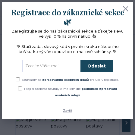
+420 774 353 572
0
ks
CZK
Registrace do zákaznické sekce
0 Kč
(Po-Pá, 10-16 hod.)
🌿
Menu
Zaregistrujte se do naší zákaznické sekce a získejte slevu
ve výši 10 % na první nákup. 👍
Hledat
💚 Stačí zadat slevový kód v prvním kroku nákupního
košíku, který vám dorazí do e-mailové schránky. 💚
Úvod
Čaje a sirupy
Magie štíhlé postavy
Odeslat
Magie štíhlé postavy
Souhlasím se
zpracováním osobních údajů
pro účely registrace.
Přeji si odebírat novinky e-mailem dle
podmínek zpracování
osobních údajů
.
Zavřít