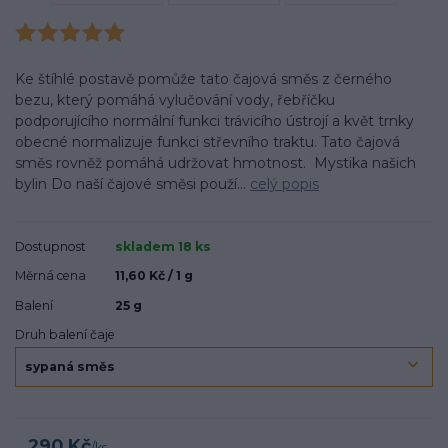
Ke štíhlé postavě pomůže tato čajová směs z černého
bezu, který pomáhá vylučování vody, řebříčku
podporujícího normální funkci trávicího ústrojí a květ trnky
obecné normalizuje funkci střevního traktu. Tato čajová
směs rovněž pomáhá udržovat hmotnost. Mystika našich
bylin Do naší čajové směsi použí...
celý popis
Dostupnost
skladem 18 ks
Měrná cena
11,60 Kč / 1 g
Balení
25 g
Druh balení čaje
290 Kč
/
ks