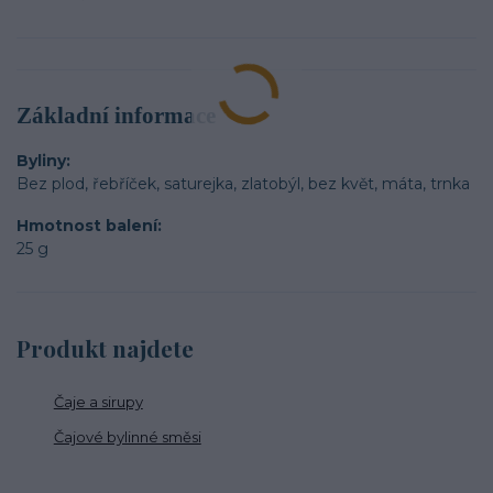
Základní informace
Byliny
Bez plod, řebříček, saturejka, zlatobýl, bez květ, máta, trnka
Hmotnost balení
25 g
Produkt najdete
Čaje a sirupy
Čajové bylinné směsi