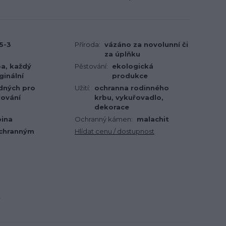
5-3
Příroda:
vázáno za novolunní či
za úplňku
ba, každý
Pěstování:
ekologická
ginální
produkce
dných pro
Užití:
ochranna rodinného
řování
krbu, vykuřovadlo,
dekorace
bina
Ochranný kámen:
malachit
ochranným
Hlídat cenu / dostupnost