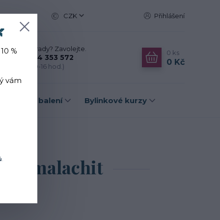
CZK
Přihlášení

Nevíte si rady? Zavolejte.
 10 %
0
ks
+420 774 353 572
0 Kč
(Po-Pá, 10-16 hod.)
rý vám
Dárková balení
Bylinkové kurzy
malachit
em - malachit
ů
.