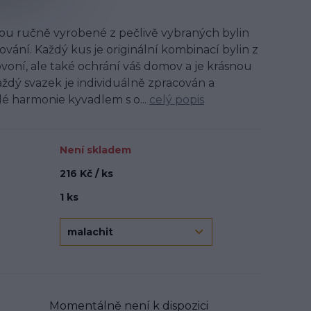
sou ručně vyrobené z pečlivě vybraných bylin
ání. Každý kus je originální kombinací bylin z
rovoní, ale také ochrání váš domov a je krásnou
aždý svazek je individuálně zpracován a
 harmonie kyvadlem s o...
celý popis
Není skladem
216 Kč / ks
1 ks
Momentálně není k dispozici