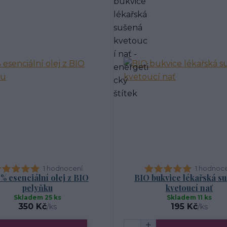
1 hodnocení
1 hodnoc
% esenciální olej z BIO
BIO bukvice lékařská s
pelyňku
kvetoucí nať
Skladem 25 ks
Skladem 11 ks
350 Kč
195 Kč
/
ks
/
ks