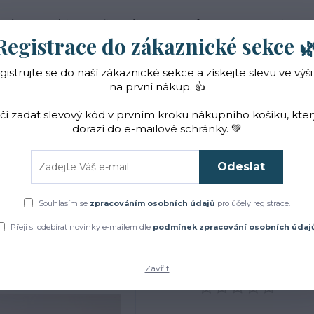
 nás
Novinky
Vše o nákupu
Reference
Kontakt
Registrace do zákaznické sekce 
gistrujte se do naší zákaznické sekce a získejte slevu ve výši
Hledat
na první nákup. 👍
ačí zadat slevový kód v prvním kroku nákupního košíku, kte
dorazí do e-mailové schránky. 💚
Čaje a sirupy
Bylinky
ZACHRAŇTE BYLINKY!
Odeslat
Bylinky
Vykuřovací směsi
Vykuřovací svazek sedm bylin s kyvadlem - 
Souhlasím se
zpracováním osobních údajů
pro účely registrace.
vazek sedm bylin s kyvadl
Přeji si odebírat novinky e-mailem dle
podmínek zpracování osobních údaj
Zavřít