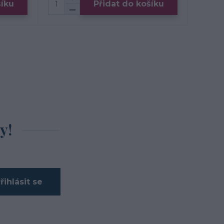
šíku
Přidat do košíku
y!
řihlásit se