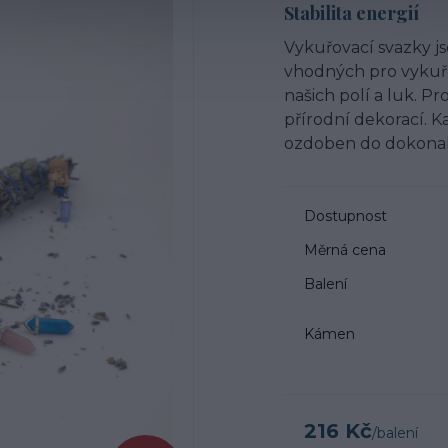
Stabilita energií
Vykuřovací svazky j
vhodných pro vykuřov
našich polí a luk. P
přírodní dekorací. K
ozdoben do dokonalé
Dostupnost
Měrná cena
Balení
Kámen
216 Kč
/
balení