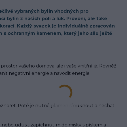
ečlivě vybraných bylin vhodných pro
í bylin z našich polí a luk. Provoní, ale také
korací. Každý svazek je individuálně zpracován
 s ochranným kamenem, který jeho sílu ještě
 prostor vašeho domova, ale i vaše vnitřní já. Rovněž
anit negativní energie a navodit energie
rozhořet. Poté je nutné plamen sfouknout a nechat
t nebo udusit zapíchnutím do misky s pískem a