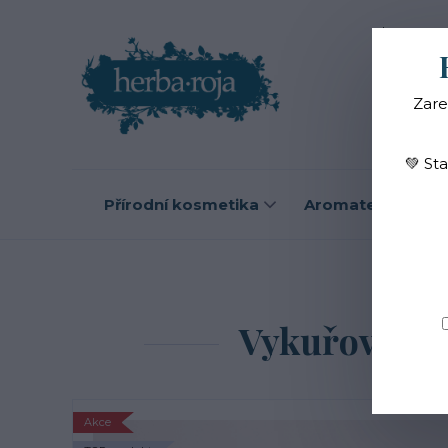
Blog
O
Zare
💚 St
Přírodní kosmetika
Aromaterapie
Úvod
Vykuřovací s
Akce