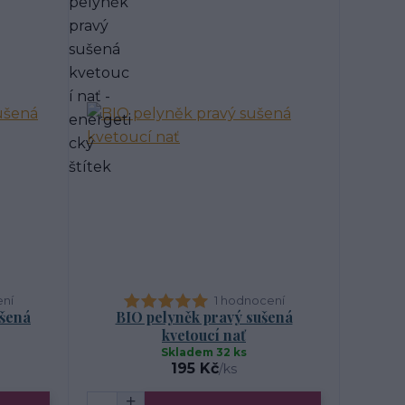
ení
1 hodnocení
ušená
BIO pelyněk pravý sušená
kvetoucí nať
Skladem 32 ks
195 Kč
/
ks