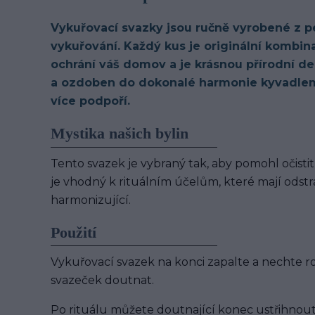
Vykuřovací svazky jsou ručně vyrobené z p
vykuřování. Každý kus je originální kombinac
ochrání váš domov a je krásnou přírodní de
a ozdoben do dokonalé harmonie kyvadlem
více podpoří.
Mystika našich bylin
Tento svazek je vybraný tak, aby pomohl očistit
je vhodný k rituálním účelům, které mají odstr
harmonizující.
Použití
Vykuřovací svazek na konci zapalte a nechte 
svazeček doutnat.
Po rituálu můžete doutnající konec ustřihnou