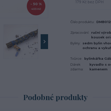
179 Kč
bez DPH
- 50 %
433 Kč
Číslo produktu:
DMB012
Zpracování:
ruční výro
kousek ori
Byliny:
sedm bylin vho
ochranu a vyku
Tvůrce:
bylinkářka Gá
Dárek
kyvadlo s 
zdarma:
kamenem
Podobné produkty