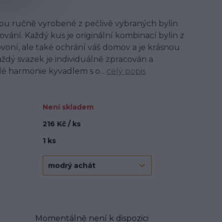
sou ručně vyrobené z pečlivě vybraných bylin
ání. Každý kus je originální kombinací bylin z
rovoní, ale také ochrání váš domov a je krásnou
aždý svazek je individuálně zpracován a
 harmonie kyvadlem s o...
celý popis
Není skladem
216 Kč / ks
1 ks
Momentálně není k dispozici