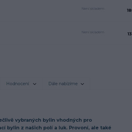
Není skladem
18
Není skladem
13
Hodnocení
Dále nabízíme
ečlivě vybraných bylin vhodných pro
í bylin z našich polí a luk. Provoní, ale také