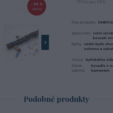
179 Kč
bez DPH
- 50 %
433 Kč
Číslo produktu:
DMB012
Zpracování:
ruční výro
kousek ori
Byliny:
sedm bylin vho
ochranu a vyku
Tvůrce:
bylinkářka Gá
Dárek
kyvadlo s 
zdarma:
kamenem
Podobné produkty