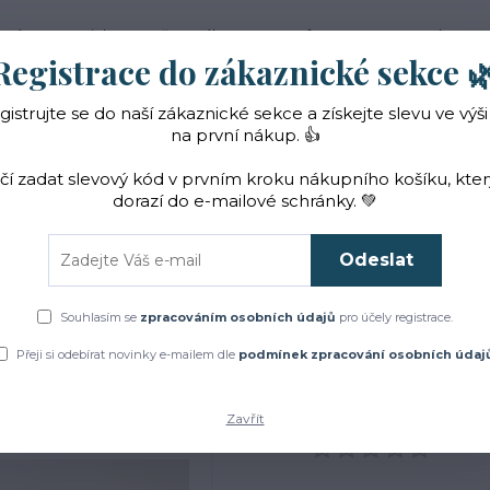
 nás
Novinky
Vše o nákupu
Reference
Kontakt
Registrace do zákaznické sekce 
gistrujte se do naší zákaznické sekce a získejte slevu ve výši
Hledat
na první nákup. 👍
ačí zadat slevový kód v prvním kroku nákupního košíku, kte
dorazí do e-mailové schránky. 💚
Čaje a sirupy
Bylinky
ZACHRAŇTE BYLINKY!
Odeslat
ylinky
Vykuřovací směsi
Vykuřovací svazek sedm bylin s kyvadlem - m
Souhlasím se
zpracováním osobních údajů
pro účely registrace.
azek sedm bylin s kyvadlem
Přeji si odebírat novinky e-mailem dle
podmínek zpracování osobních údaj
Zavřít