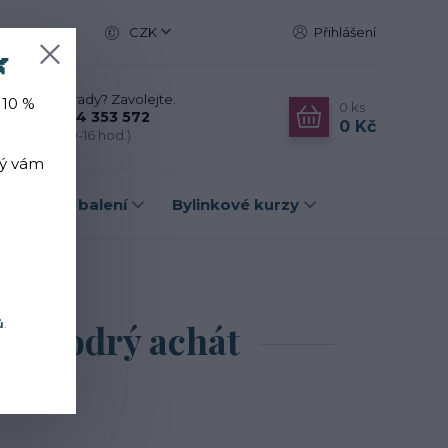
CZK
Přihlášení

Nevíte si rady? Zavolejte.
 10 %
0
ks
+420 774 353 572
0 Kč
(Po-Pá, 10-16 hod.)
rý vám
Dárková balení
Bylinkové kurzy
odrý achát
 - modrý achát
ů
.