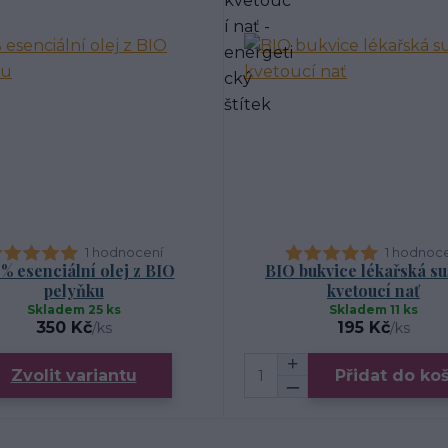
1 hodnocení
1 hodnoc
% esenciální olej z BIO
BIO bukvice lékařská s
pelyňku
kvetoucí nať
Skladem 25 ks
Skladem 11 ks
350 Kč
195 Kč
/
ks
/
ks
Zvolit variantu
Přidat do ko