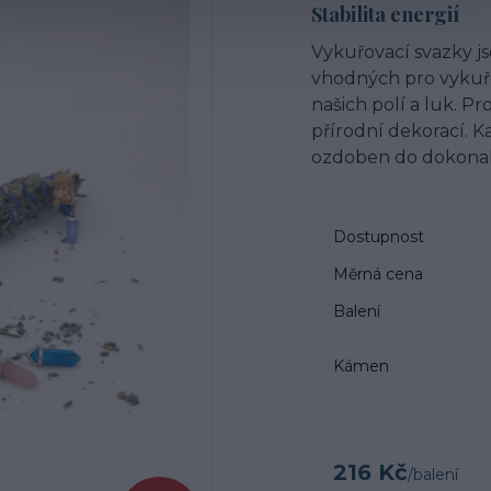
Stabilita energií
Vykuřovací svazky j
vhodných pro vykuřov
našich polí a luk. P
přírodní dekorací. K
ozdoben do dokonalé
Dostupnost
Měrná cena
Balení
Kámen
216 Kč
/
balení