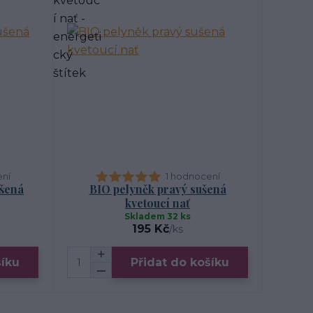
ení
1 hodnocení
ušená
BIO pelyněk pravý sušená
kvetoucí nať
Skladem 32 ks
195 Kč
/
ks
šíku
Přidat do košíku