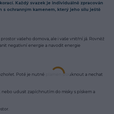
korací. Každý svazek je individuálně zpracován
 s ochranným kamenem, který jeho sílu ještě
 prostor vašeho domova, ale i vaše vnitřní já. Rovněž
anit negativní energie a navodit energie
rozhořet. Poté je nutné plamen sfouknout a nechat
t nebo udusit zapíchnutím do misky s pískem a
stor.