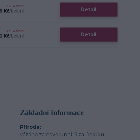
50 % sleva
Detail
8 Kč
/
balení
65 % sleva
Detail
2 Kč
/
balení
Základní informace
Příroda
vázáno za novolunní či za úplňku