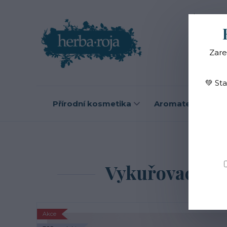
Blog
O
Zare
💚 St
Přírodní kosmetika
Aromaterapie
Úvod
B
Vykuřovací sv
Akce