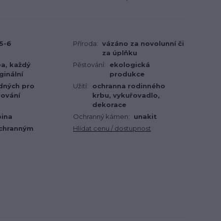
5-6
Příroda:
vázáno za novolunní či
za úplňku
ba, každý
Pěstování:
ekologická
ginální
produkce
dných pro
Užití:
ochranna rodinného
řování
krbu, vykuřovadlo,
dekorace
bina
Ochranný kámen:
unakit
ochranným
Hlídat cenu / dostupnost