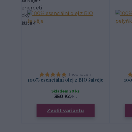
1 hodnocení
100% esenciální olej z BIO šalvěje
100
Skladem 20 ks
350 Kč
/
ks
Zvolit variantu