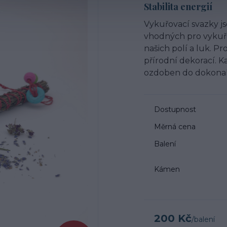
Stabilita energií
Vykuřovací svazky j
vhodných pro vykuřov
našich polí a luk. P
přírodní dekorací. K
ozdoben do dokonal
Dostupnost
Měrná cena
Balení
Kámen
200 Kč
/
balení