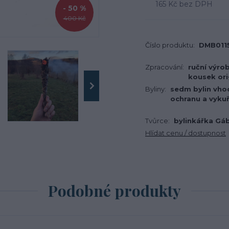
165 Kč
bez DPH
- 50 %
400 Kč
Číslo produktu:
DMB011
Zpracování:
ruční výro
kousek ori
Byliny:
sedm bylin vho
ochranu a vyku
Tvůrce:
bylinkářka Gá
Hlídat cenu / dostupnost
Podobné produkty