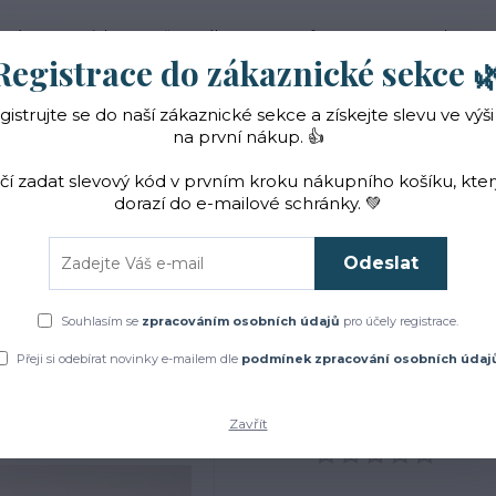
 nás
Novinky
Vše o nákupu
Reference
Kontakt
Registrace do zákaznické sekce 
gistrujte se do naší zákaznické sekce a získejte slevu ve výši
Hledat
na první nákup. 👍
ačí zadat slevový kód v prvním kroku nákupního košíku, kte
dorazí do e-mailové schránky. 💚
Čaje a sirupy
Bylinky
ZACHRAŇTE BYLINKY!
Odeslat
inky
Vykuřovací směsi
Vykuřovací svazek sedm bylin s ochranným kam
Souhlasím se
zpracováním osobních údajů
pro účely registrace.
ek sedm bylin s ochranný
Přeji si odebírat novinky e-mailem dle
podmínek zpracování osobních údaj
Zavřít