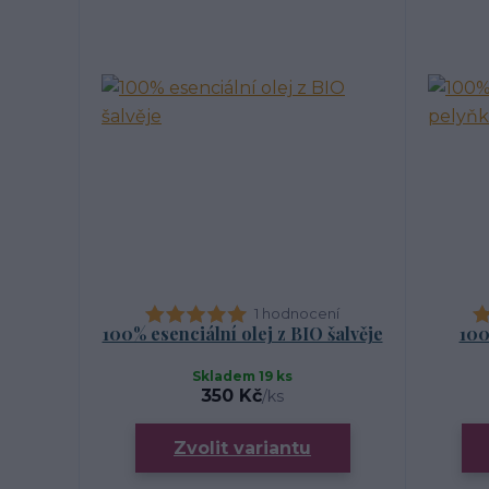
1 hodnocení
100% esenciální olej z BIO šalvěje
100
Skladem 19 ks
350 Kč
/
ks
Zvolit variantu