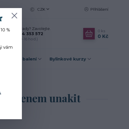
CZK
Přihlášení

Nevíte si rady? Zavolejte.
 10 %
0
ks
+420 774 353 572
0 Kč
(Po-Pá, 10-16 hod.)
rý vám
Dárková balení
Bylinkové kurzy
enem unakit
m kamenem unakit
ů
.