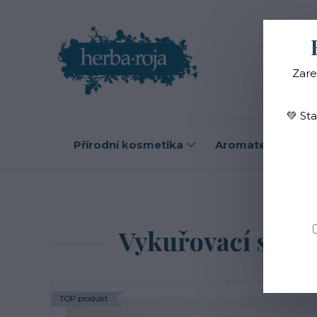
Blog
O
Zare
💚 St
Přírodní kosmetika
Aromaterapie
Úvod
Byl
Vykuřovací svaz
TOP produkt