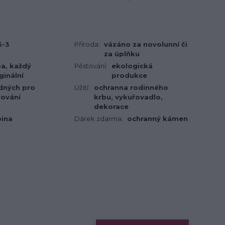
5-3
Příroda:
vázáno za novolunní či
za úplňku
ba, každý
Pěstování:
ekologická
ginální
produkce
dných pro
Užití:
ochranna rodinného
řování
krbu, vykuřovadlo,
dekorace
bina
Dárek zdarma:
ochranný kámen