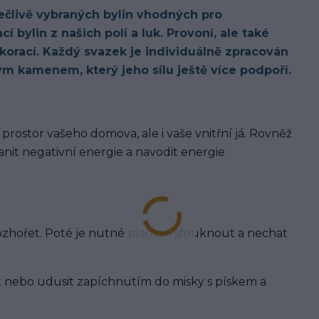
ečlivě vybraných bylin vhodných pro
í bylin z našich polí a luk. Provoní, ale také
korací. Každý svazek je individuálně zpracován
 kamenem, který jeho sílu ještě více podpoří.
 prostor vašeho domova, ale i vaše vnitřní já. Rovněž
anit negativní energie a navodit energie
rozhořet. Poté je nutné plamen sfouknout a nechat
t nebo udusit zapíchnutím do misky s pískem a