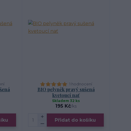
ení
1 hodnocení
ušená
BIO pelyněk pravý sušená
kvetoucí nať
Skladem 32 ks
195 Kč
/
ks
šíku
Přidat do košíku