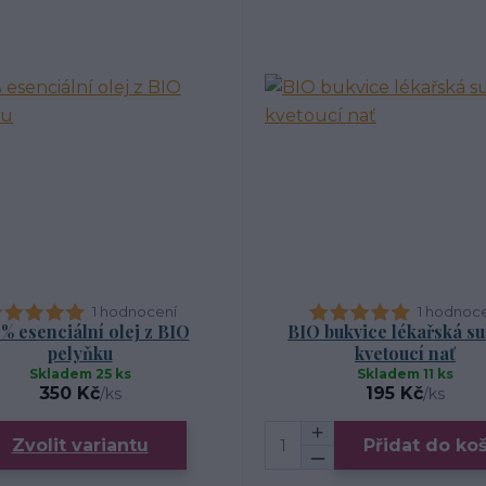
1 hodnocení
1 hodnoc
% esenciální olej z BIO
BIO bukvice lékařská s
pelyňku
kvetoucí nať
Skladem 25 ks
Skladem 11 ks
350 Kč
195 Kč
/
ks
/
ks
Zvolit variantu
Přidat do ko