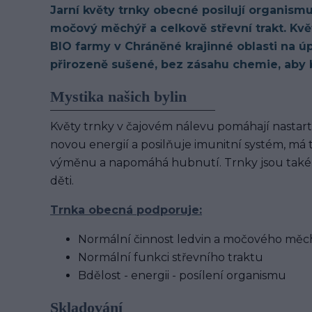
Jarní květy trnky obecné posilují organismu,
močový měchýř a celkově střevní trakt. Kvě
BIO farmy v Chráněné krajinné oblasti na úp
přirozeně sušené, bez zásahu chemie, aby b
Mystika našich bylin
Květy trnky v čajovém nálevu pomáhají nastart
novou energií a posilňuje imunitní systém, má
výměnu a napomáhá hubnutí. Trnky jsou také 
děti.
Trnka obecná podporuje:
Normální činnost ledvin a močového měc
Normální funkci střevního traktu
Bdělost - energii - posílení organismu
Skladování