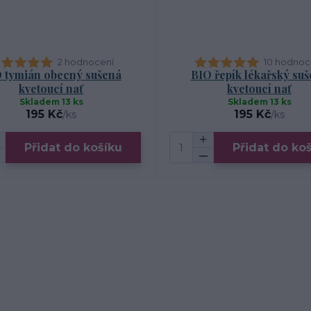
2 hodnocení
10 hodnoc
 tymián obecný sušená
BIO řepík lékařský su
kvetoucí nať
kvetoucí nať
Skladem 13 ks
Skladem 13 ks
195 Kč
195 Kč
/
ks
/
ks
Přidat do košíku
Přidat do ko