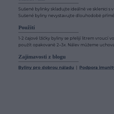
Sušené bylinky skladujte ideálně ve sklenici s v
Sušené byliny nevystavujte dlouhodobě přímé
Použití
1-2 čajové lžičky byliny se přelijí litrem vrouc
použít opakovaně 2–3x. Nálev můžeme uchovat
Zajímavosti z blogu
Byliny pro dobrou náladu
|
Podpora imunit