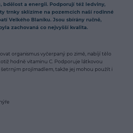
 bdělost a energii. Podporují též ledviny,
ty trnky sklízíme na pozemcích naší rodinné
atí Velkého Blaníku. Jsou sbírány ručně,
yla zachovaná co nejvyšší kvalita.
ovat organismus vyčerpaný po zimě, nabíjí tělo
 totiž hodně vitaminu C. Podporuje látkovou
šetrným projímadlem, takže jej mohou použít i
hýře