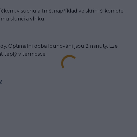
íčkem, v suchu a tmě, například ve skříni či komoře.
mu slunci a vlhku.
í vody. Optimální doba louhování jsou 2 minuty. Lze
 teplý v termosce.
y