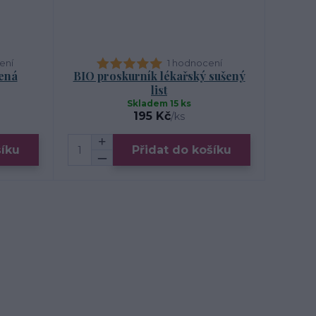
ení
1 hodnocení
šená
BIO proskurník lékařský sušený
list
Skladem 15 ks
195 Kč
/
ks
šíku
Přidat do košíku