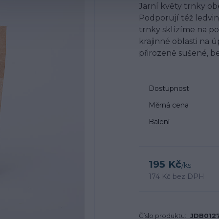
Jarní květy trnky ob
Podporují též ledvin
trnky sklízíme na p
krajinné oblasti na 
přirozeně sušené, be
Dostupnost
Měrná cena
Balení
195 Kč
/
ks
174 Kč
bez DPH
Číslo produktu:
JDB012