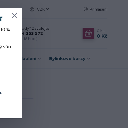
CZK
Přihlášení

Nevíte si rady? Zavolejte.
 10 %
0
ks
+420 774 353 572
0 Kč
(Po-Pá, 10-16 hod.)
rý vám
Dárková balení
Bylinkové kurzy
ět
ů
.