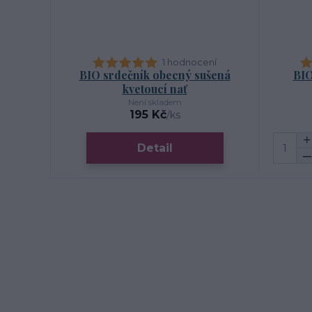
1 hodnocení
BIO srdečník obecný sušená
BIO
kvetoucí nať
Není skladem
195 Kč
/
ks
Detail