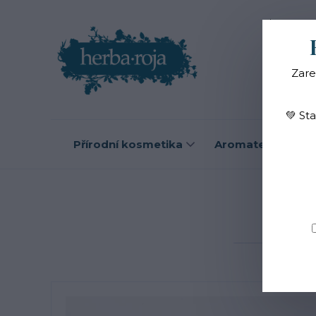
Blog
O
Zare
💚 St
Přírodní kosmetika
Aromaterapie
B