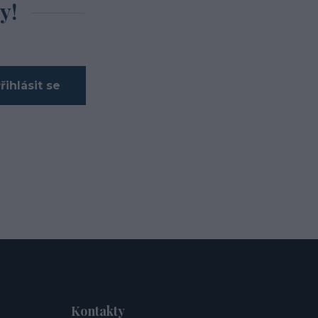
y!
řihlásit se
Kontakty