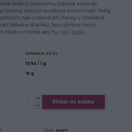
ecné posilují organismu, bdělost a energii.
y, močový měchýř a celkově střevní trakt. Květy
ozemcích naší rodinné BIO farmy v Chráněné
úpatí Velkého Blaníku. Jsou sbírány ručně,
z zásahu chemie, aby by...
celý popis
Skladem 33 ks
13 Kč / 1 g
15 g
Přidat do košíku
7
Obal:
papír