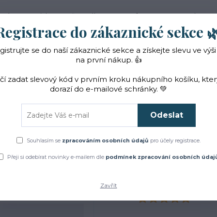
 nás
Novinky
Vše o nákupu
Reference
Kontakt
Registrace do zákaznické sekce 
gistrujte se do naší zákaznické sekce a získejte slevu ve výši
Hledat
na první nákup. 👍
ačí zadat slevový kód v prvním kroku nákupního košíku, kte
dorazí do e-mailové schránky. 💚
Čaje a sirupy
Bylinky
ZACHRAŇTE BYLINKY!
Odeslat
Úvod
Bylinky
BIO trnka obecná sušený květ
Souhlasím se
zpracováním osobních údajů
pro účely registrace.
IO trnka obecná sušený kv
Přeji si odebírat novinky e-mailem dle
podmínek zpracování osobních údaj
Zavřít