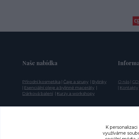
Naše nabídka
Informa
Přírodní kosmetika
|
Čaje a sirupy
|
Bylinky
O nás
|
GD
|
Esenciální oleje a bylinné maceráty
|
|
Kontakty
Dárková balení
|
Kurzy a workshopy
K personalizaci
využíváme soubor