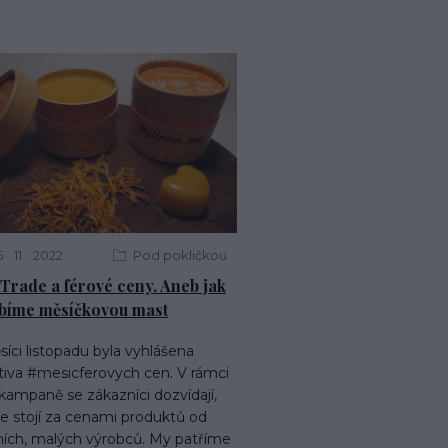
5
11
2022
Pod pokličkou
 Trade a férové ceny. Aneb jak
bíme měsíčkovou mast
íci listopadu byla vyhlášena
ativa #mesicferovych cen. V rámci
kampaně se zákazníci dozvídají,
e stojí za cenami produktů od
lních, malých výrobců. My patříme