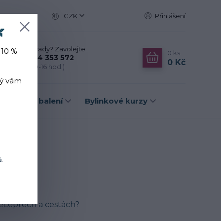
CZK
Přihlášení

Nevíte si rady? Zavolejte.
 10 %
0
ks
+420 774 353 572
0 Kč
(Po-Pá, 10-16 hod.)
rý vám
Dárková balení
Bylinkové kurzy
ů
.
 receptech a cestách?