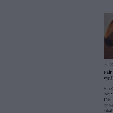
0
Fair
vyrá
V měs
inici
této 
co vš
loká