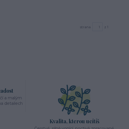
strana
z 1
radost
éčí a malým
a detailech
Kvalita, kterou ucítíš
Čerstvé, silně vonící, poctivě zpracované.