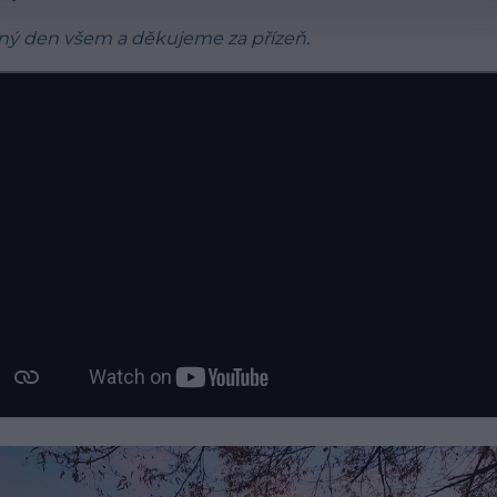
ný den všem a děkujeme za přízeň.