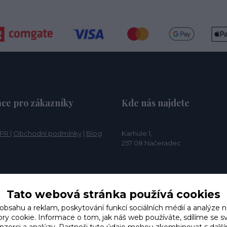
ce pro zákazníky
Kde nás najdete
PR
|
Obchodní podmínky
|
Blog
Karhule 1,
257 08 Načeradec
Tato webová stránka používá cookies
 obsahu a reklam, poskytování funkcí sociálních médií a analýze n
y cookie. Informace o tom, jak náš web používáte, sdílíme se s