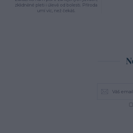
zklidněné pleti i úlevě od bolesti. Příroda
umí víc, než čekáš.
N