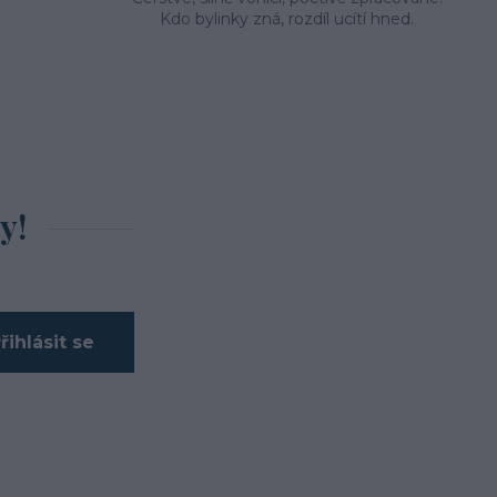
Kdo bylinky zná, rozdíl ucítí hned.
y!
řihlásit se