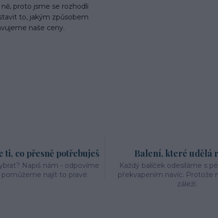
ně, proto jsme se rozhodli
stavit to, jakým způsobem
avujeme naše ceny.
ti, co přesně potřebuješ
Balení, které udělá 
vybrat? Napiš nám - odpovíme
Každý balíček odesíláme s p
a pomůžeme najít to pravé.
překvapením navíc. Protože n
záleží.