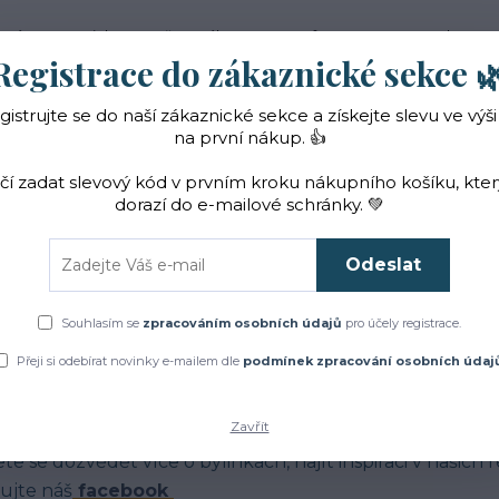
 nás
Novinky
Vše o nákupu
Reference
Kontakt
Registrace do zákaznické sekce 
gistrujte se do naší zákaznické sekce a získejte slevu ve výši
Hledat
na první nákup. 👍
ačí zadat slevový kód v prvním kroku nákupního košíku, kte
dorazí do e-mailové schránky. 💚
Čaje a sirupy
Bylinky
ZACHRAŇTE BYLINKY!
Odeslat
Úvod
Blog
Souhlasím se
zpracováním osobních údajů
pro účely registrace.
log
Přeji si odebírat novinky e-mailem dle
podmínek zpracování osobních údaj
Zavřít
má Vás jak to u nás chodí?
te se dozvědět více o bylinkách, najít inspiraci v našich
ujte náš
facebook