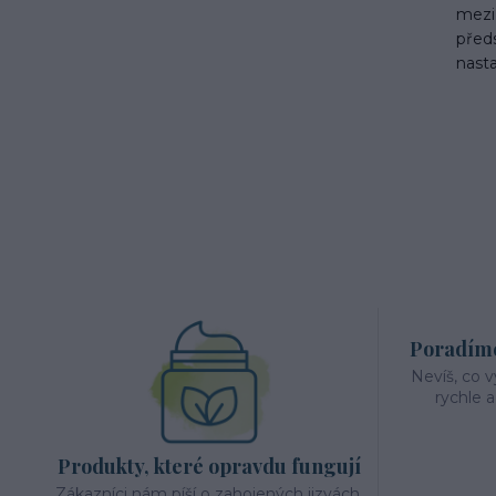
mezi 
před
nast
Poradíme 
Nevíš, co 
rychle 
Produkty, které opravdu fungují
Zákazníci nám píší o zahojených jizvách,