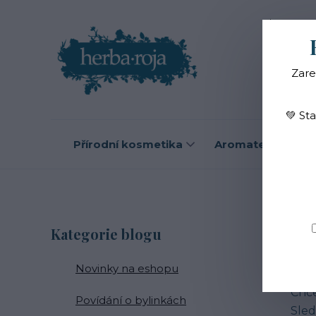
Blog
O
Zare
💚 St
Přírodní kosmetika
Aromaterapie
B
Kategorie blogu
Novinky na eshopu
Zají
Chce
Povídání o bylinkách
Sled