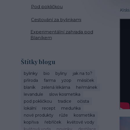
Pod pokličkou
Krás
Cestování za bylinkami
Experimentální zahrada pod
Blaníkem
Štítky blogu
bylinky
bio
byliny
jak na to?
příroda
farma
yzop
měsíček
blaník
zelená lékárna
heřmánek
levandule
slow kosmetika
pod pokličkou
tradice
očista
lokální
recept
meduňka
nové produkty
růže
kosmetika
kopřiva
řebříček
květové vody
květová voda
novinky
destilace