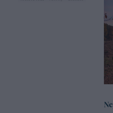
zdraví
svátek
zvyky
jaro
život
mast
třezalka
mystika
tinktury
hydroláty
imunita
podzim
čaj
esenciální olej
oheň
léto
cestování
recepty
šalvěj
mateřídouška
macerace
Ne