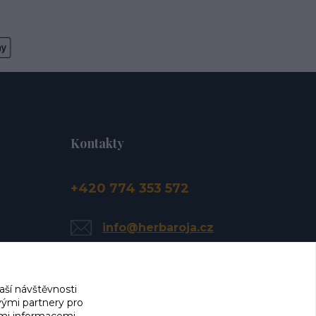
Kontakty
+420 774 353 572
info@herbaroja.cz
aší návštěvnosti
vými partnery pro