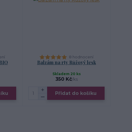
ení
8 hodnocení
 BIO
Balzám na rty Růžový lesk
Skladem 20 ks
350 Kč
/
ks
šíku
Přidat do košíku