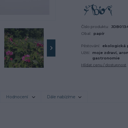
Číslo produktu:
JDB0134
Obal:
papír
Pěstování:
ekologická
Užití:
moje zdraví, aro
gastronomie
Hlídat cenu / dostupnost
Hodnocení
Dále nabízíme