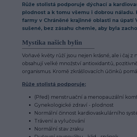
Růže stolistá podporuje dýchací a kardiovas
plodnost a k tomu všemu i dobrou náladu. 
farmy v Chráněné krajinné oblasti na úpatí 
sušené, bez zásahu chemie, aby byla zachov
Mystika našich bylin
Voňavé květy růží jsou nejen krásné, ale i čaj 
obsahují velké množství antioxidantů, pozitivně
organismus. Kromě zkrášlovacích účinků pomáhá
Růže stolistá podporuje:
(Před) menstruační a menopauzální kom
Gynekologické zdraví - plodnost
Normální činnost kardiovaskulárního sy
Trávení a vylučování
Normální stav zraku
Duševní rovnováhu - klid - spánek