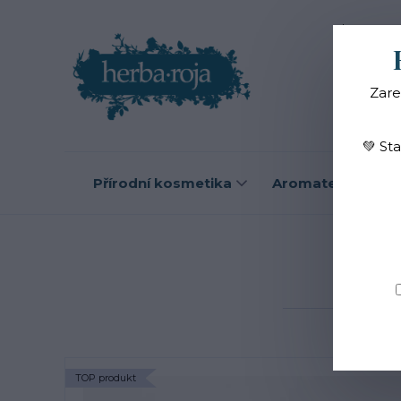
Blog
O
Zare
💚 St
Přírodní kosmetika
Aromaterapie
BI
TOP produkt