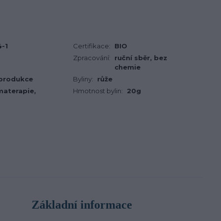
-1
Certifikace:
BIO
Zpracování:
ruční sběr, bez
chemie
 produkce
Byliny:
růže
materapie,
Hmotnost bylin:
20g
Základní informace