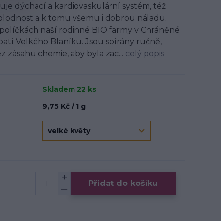
uje dýchací a kardiovaskulární systém, též
, plodnost a k tomu všemu i dobrou náladu.
políčkách naší rodinné BIO farmy v Chráněné
úpatí Velkého Blaníku. Jsou sbírány ručně,
z zásahu chemie, aby byla zac...
celý popis
Skladem 22 ks
9,75 Kč / 1 g
Přidat do košíku