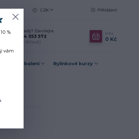
CZK
Přihlášení

Nevíte si rady? Zavolejte.
 10 %
0
ks
+420 774 353 572
0 Kč
(Po-Pá, 10-16 hod.)
rý vám
Dárková balení
Bylinkové kurzy
vět
ů
.