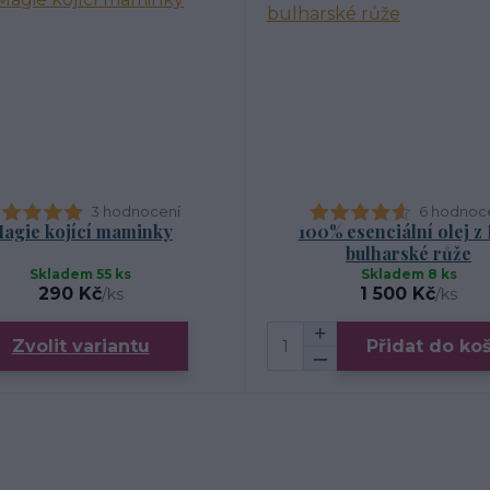
3 hodnocení
6 hodnoc
agie kojící maminky
100% esenciální olej z
bulharské růže
Skladem 55 ks
Skladem 8 ks
290 Kč
1 500 Kč
/
ks
/
ks
Zvolit variantu
Přidat do ko