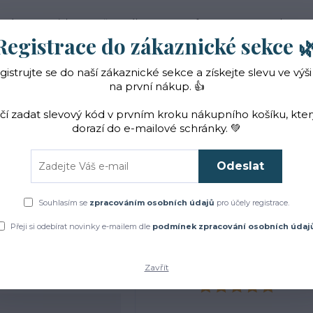
 nás
Novinky
Vše o nákupu
Reference
Kontakt
Registrace do zákaznické sekce 
gistrujte se do naší zákaznické sekce a získejte slevu ve výši
Hledat
na první nákup. 👍
ačí zadat slevový kód v prvním kroku nákupního košíku, kte
dorazí do e-mailové schránky. 💚
Čaje a sirupy
Bylinky
ZACHRAŇTE BYLINKY!
Odeslat
Úvod
Bylinky
BIO růže damašská sušený květ
Souhlasím se
zpracováním osobních údajů
pro účely registrace.
O růže damašská sušený k
Přeji si odebírat novinky e-mailem dle
podmínek zpracování osobních údaj
Zavřít