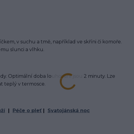
íčkem, v suchu a tmě, například ve skříni či komoře.
mu slunci a vlhku.
í vody. Optimální doba louhování jsou 2 minuty. Lze
 teplý v termosce.
ží
|
Péče o pleť
|
Svatojánská noc