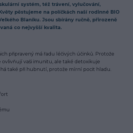
kulární systém, též trávení, vylučování,
Květy pěstujeme na políčkách naší rodinné BIO
Velkého Blaníku. Jsou sbírány ručně, přirozeně
aná co nejvyšší kvalita.
z nich připravený má řadu léčivých účinků. Protože
 ovlivňují vaši imunitu, ale také detoxikuje
 také při hubnutí, protože mírní pocit hladu.
fort
stému