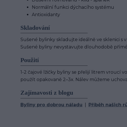
Normální funkci dýchacího systému
Antioxidanty
Skladování
Sušené bylinky skladujte ideálně ve sklenici s v
Sušené byliny nevystavujte dlouhodobě přímé
Použití
1-2 čajové lžičky byliny se přelijí litrem vrouc
použít opakovaně 2–3x. Nálev můžeme uchovat
Zajímavosti z blogu
Byliny pro dobrou náladu
|
Příběh našich rů