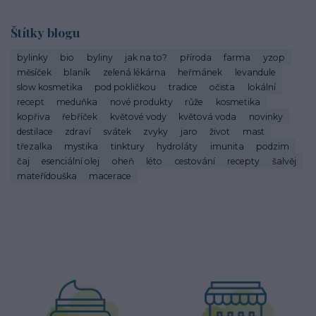
Štítky blogu
bylinky
bio
byliny
jak na to?
příroda
farma
yzop
měsíček
blaník
zelená lékárna
heřmánek
levandule
slow kosmetika
pod pokličkou
tradice
očista
lokální
recept
meduňka
nové produkty
růže
kosmetika
kopřiva
řebříček
květové vody
květová voda
novinky
destilace
zdraví
svátek
zvyky
jaro
život
mast
třezalka
mystika
tinktury
hydroláty
imunita
podzim
čaj
esenciální olej
oheň
léto
cestování
recepty
šalvěj
mateřídouška
macerace