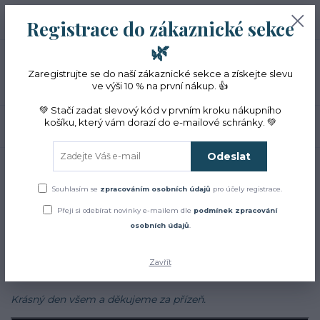
+420 774 353 572
0
ks
CZK
Registrace do zákaznické sekce
0 Kč
(Po-Pá, 10-16 hod.)
🌿
Menu
Zaregistrujte se do naší zákaznické sekce a získejte slevu
ve výši 10 % na první nákup. 👍
💚 Stačí zadat slevový kód v prvním kroku nákupního
košíku, který vám dorazí do e-mailové schránky. 💚
Hledat
Odeslat
Úvod
Blog
Blog
Souhlasím se
zpracováním osobních údajů
pro účely registrace.
Přeji si odebírat novinky e-mailem dle
podmínek zpracování
Zajímá Vás jak to u nás chodí?
osobních údajů
.
Chcete se dozvědět více o bylinkách, najít inspiraci v našich
receptech a cestách?
Zavřít
Sledujte náš
facebook
Krásný den všem a děkujeme za přízeň.