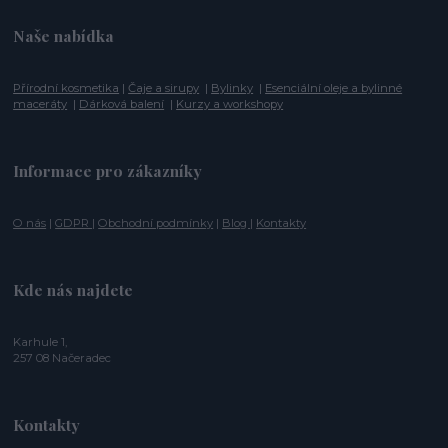
Naše nabídka
Přírodní kosmetika
|
Čaje a sirupy
|
Bylinky
|
Esenciální oleje a bylinné
maceráty
|
Dárková balení
|
Kurzy a workshopy
Informace pro zákazníky
O nás
|
GDPR
|
Obchodní podmínky
|
Blog
|
Kontakty
Kde nás najdete
Karhule 1,
257 08 Načeradec
Kontakty