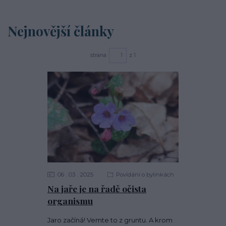
Nejnovější články
strana
z 1
06
03
2025
Povídání o bylinkách
Na jaře je na řadě očista
organismu
Jaro začíná! Vemte to z gruntu. A krom