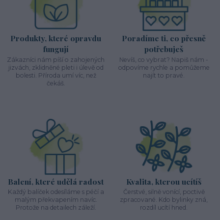
Produkty, které opravdu
Poradíme ti, co přesně
fungují
potřebuješ
Zákazníci nám píší o zahojených
Nevíš, co vybrat? Napiš nám -
jizvách, zklidněné pleti i úlevě od
odpovíme rychle a pomůžeme
bolesti. Příroda umí víc, než
najít to pravé.
čekáš.
Balení, které udělá radost
Kvalita, kterou ucítíš
Každý balíček odesíláme s péčí a
Čerstvé, silně vonící, poctivě
malým překvapením navíc.
zpracované. Kdo bylinky zná,
Protože na detailech záleží.
rozdíl ucítí hned.