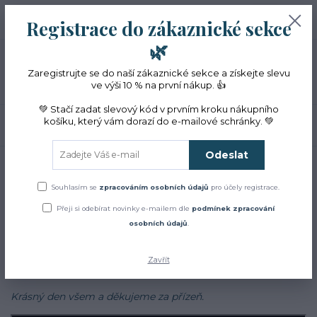
+420 774 353 572
0
ks
CZK
Registrace do zákaznické sekce
0 Kč
(Po-Pá, 10-16 hod.)
🌿
Menu
Zaregistrujte se do naší zákaznické sekce a získejte slevu
ve výši 10 % na první nákup. 👍
💚 Stačí zadat slevový kód v prvním kroku nákupního
košíku, který vám dorazí do e-mailové schránky. 💚
Hledat
Odeslat
Úvod
Blog
Blog
Souhlasím se
zpracováním osobních údajů
pro účely registrace.
Přeji si odebírat novinky e-mailem dle
podmínek zpracování
Zajímá Vás jak to u nás chodí?
osobních údajů
.
Chcete se dozvědět více o bylinkách, najít inspiraci v našich
receptech a cestách?
Zavřít
Sledujte náš
facebook
Krásný den všem a děkujeme za přízeň.