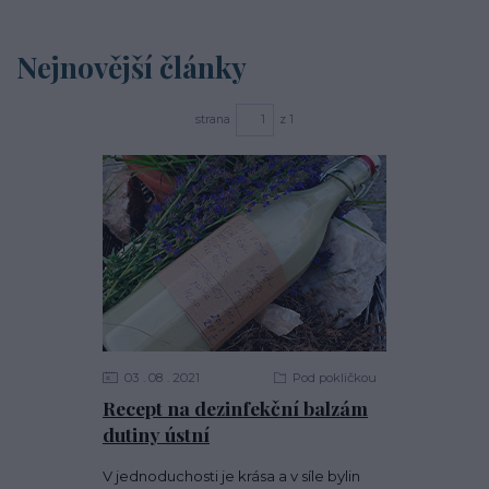
Nejnovější články
strana
z 1
03
08
2021
Pod pokličkou
Recept na dezinfekční balzám
dutiny ústní
V jednoduchosti je krása a v síle bylin