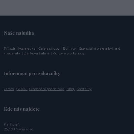
Naše nabídka
Přírodní kosmetika
|
Čaje a sirupy
|
Bylinky
|
Esenciální oleje a bylinné
maceráty
|
Dárková balení
|
Kurzy a workshopy
Informace pro zákazníky
O nás
|
GDPR
|
Obchodní podmínky
|
Blog
|
Kontakty
Kde nás najdete
Karhule 1,
257 08 Načeradec