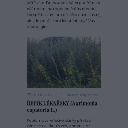
ještě více. Dneska se s Vámi podělíme o
náš recept na regenerační ústní vodu.
No spíš balzám pro dásně a dutinu ústní,
ale jde použít i pro kloktání, když Vás
trápí angína.
01
08
2021
Povídání o bylinkách
ŘEPÍK LÉKAŘSKÝ (Agrimonia
eupatoria L.)
Řepík má velké léčivé účinky při všech
zánětech v krku, ústech, v hrtanu. Měli