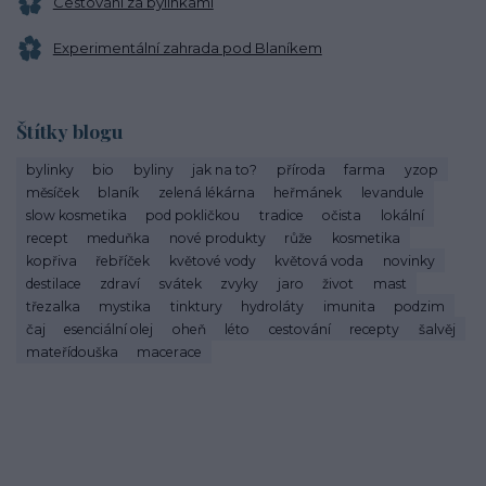
Cestování za bylinkami
Experimentální zahrada pod Blaníkem
Štítky blogu
bylinky
bio
byliny
jak na to?
příroda
farma
yzop
měsíček
blaník
zelená lékárna
heřmánek
levandule
slow kosmetika
pod pokličkou
tradice
očista
lokální
recept
meduňka
nové produkty
růže
kosmetika
kopřiva
řebříček
květové vody
květová voda
novinky
destilace
zdraví
svátek
zvyky
jaro
život
mast
třezalka
mystika
tinktury
hydroláty
imunita
podzim
čaj
esenciální olej
oheň
léto
cestování
recepty
šalvěj
mateřídouška
macerace