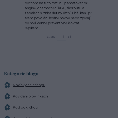
bychom na tuto rostlinu pamatovat při
angíně, onemocnění krku, skorbutu a
zápalech sliznice dutiny ústní. Lidé, kteří při
svém povolání hodně hovoří nebo zpívají,
by měli denně preventivně kloktat
řepíkem.
strana
z 1
Kategorie blogu
Novinky na eshopu
Povídání o bylinkách
Pod pokličkou