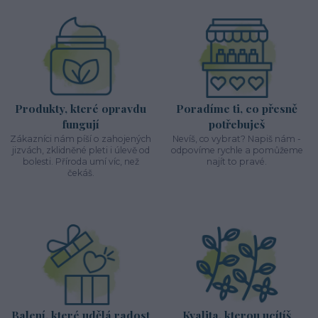
Produkty, které opravdu
Poradíme ti, co přesně
fungují
potřebuješ
Zákazníci nám píší o zahojených
Nevíš, co vybrat? Napiš nám -
jizvách, zklidněné pleti i úlevě od
odpovíme rychle a pomůžeme
bolesti. Příroda umí víc, než
najít to pravé.
čekáš.
Balení, které udělá radost
Kvalita, kterou ucítíš