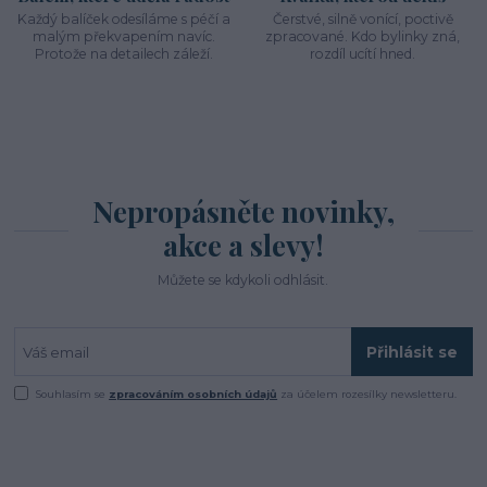
Každý balíček odesíláme s péčí a
Čerstvé, silně vonící, poctivě
malým překvapením navíc.
zpracované. Kdo bylinky zná,
Protože na detailech záleží.
rozdíl ucítí hned.
Nepropásněte novinky,
akce a slevy!
Můžete se kdykoli odhlásit.
Přihlásit se
Souhlasím se
zpracováním osobních údajů
za účelem rozesílky newsletteru.