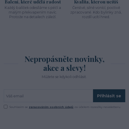
Balení, které udělá radost
Kvalita, kterou ucítíš
Každý balíček odesíláme s péčí a
Čerstvé, silně vonící, poctivě
malým překvapením navíc.
zpracované. Kdo bylinky zná,
Protože na detailech záleží.
rozdíl ucítí hned.
Nepropásněte novinky,
akce a slevy!
Můžete se kdykoli odhlásit.
Přihlásit se
Souhlasím se
zpracováním osobních údajů
za účelem rozesílky newsletteru.