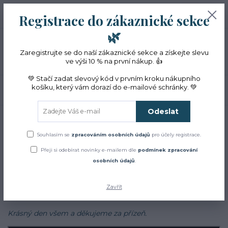
+420 774 353 572
0
ks
CZK
Registrace do zákaznické sekce
0 Kč
(Po-Pá, 10-16 hod.)
🌿
Menu
Zaregistrujte se do naší zákaznické sekce a získejte slevu
ve výši 10 % na první nákup. 👍
💚 Stačí zadat slevový kód v prvním kroku nákupního
košíku, který vám dorazí do e-mailové schránky. 💚
Hledat
Odeslat
Úvod
Blog
Blog
Souhlasím se
zpracováním osobních údajů
pro účely registrace.
Přeji si odebírat novinky e-mailem dle
podmínek zpracování
Zajímá Vás jak to u nás chodí?
osobních údajů
.
Chcete se dozvědět více o bylinkách, najít inspiraci v našich
receptech a cestách?
Zavřít
Sledujte náš
facebook
Krásný den všem a děkujeme za přízeň.