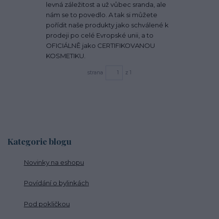
levná záležitost a už vůbec sranda, ale
nám se to povedlo. A tak si můžete
pořídit naše produkty jako schválené k
prodeji po celé Evropské unii, a to
OFICIÁLNĚ jako CERTIFIKOVANOU
KOSMETIKU.
strana
z 1
Kategorie blogu
Novinky na eshopu
Povídání o bylinkách
Pod pokličkou