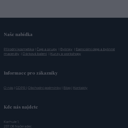
Naše nabídka
Přírodní kosmetika
|
Čaje a sirupy
|
Bylinky
|
Esenciální oleje a bylinné
maceráty
|
Dárková balení
|
Kurzy a workshopy
Informace pro zákazníky
O nás
|
GDPR
|
Obchodní podmínky
|
Blog
|
Kontakty
Kde nás najdete
Karhule 1,
257 08 Načeradec