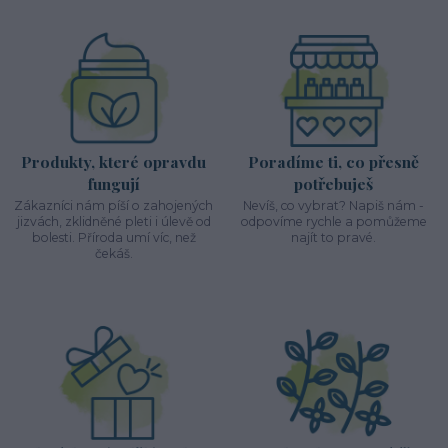
Produkty, které opravdu
Poradíme ti, co přesně
fungují
potřebuješ
Zákazníci nám píší o zahojených
Nevíš, co vybrat? Napiš nám -
jizvách, zklidněné pleti i úlevě od
odpovíme rychle a pomůžeme
bolesti. Příroda umí víc, než
najít to pravé.
čekáš.