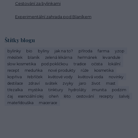
Cestování za bylinkami
Experimentální zahrada pod Blaníkem
Štítky blogu
bylinky
bio
byliny
jak na to?
příroda
farma
yzop
měsíček
blaník
zelená lékárna
heřmánek
levandule
slow kosmetika
pod pokličkou
tradice
očista
lokální
recept
meduňka
nové produkty
růže
kosmetika
kopřiva
řebříček
květové vody
květová voda
novinky
destilace
zdraví
svátek
zvyky
jaro
život
mast
třezalka
mystika
tinktury
hydroláty
imunita
podzim
čaj
esenciální olej
oheň
léto
cestování
recepty
šalvěj
mateřídouška
macerace